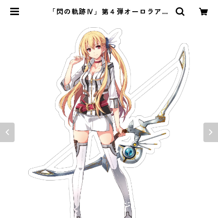
「閃の軌跡Ⅳ」第４弾オーロラアク
リルスタンド | ｉｏ・琳派