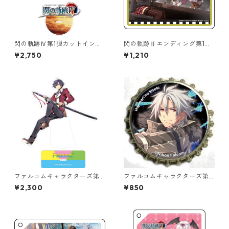
閃の軌跡Ⅳ第1弾カットインイ
閃の軌跡Ⅱエンディング第1弾
ラストオーロラアクリルスタ
極厚アクリルキーチェーン
¥2,750
¥1,210
ンド
ファルコムキャラクターズ第
ファルコムキャラクターズ第2
１０弾オーロラアクリルスタ
弾王冠クリップ
¥2,300
¥850
ンド