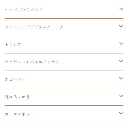
ヘッドホンスタンド
モバイルバッテリー
碧の軌跡：改
閃の軌跡Ⅲ
イースⅨ
サンリオ
ヘッドホンスタンド
ワイヤレスモバイルバッテリー
アクリルヘッドホンスタンド
創の軌跡
ソーラーパネル
零の軌跡：改
ワンピース
閃の軌跡Ⅳ
ライトアップデジタルクロック
置くだけスピーカー
ワイヤレスモバイルバッテリー
ケーブルステージ
40周年記念
LEDライト付き
碧の軌跡：改
今日から俺は！！
イースⅨ
閃の軌跡Ⅳ
トランプ
飾れるはがき
置くだけスピーカー
イラストフレームクロック
黎の軌跡
閃の軌跡Ⅳ
創の軌跡
ゴジラ
零の軌跡：改
イースⅨ
日本ファルコム
ワイヤレスモバイルバッテリー
除菌ケース
マグカップ
3in1充電ケーブル
黎の軌跡Ⅱ
イースⅨ
黎の軌跡
手塚治虫
碧の軌跡：改
零の軌跡：改
イースⅨ
スピーカー
オーロラアクリルスタンド
オーロラアクリル
カードサイズスピーカー
イースⅩ
黎の軌跡Ⅱ
ウルトラマン
創の軌跡
碧の軌跡：改
閃の軌跡
置くだけスピーカー
飾れるはがき
折り畳みコンテナ
碧の軌跡：改
東亰ザナドゥeX+
空の軌跡1st
タツノコプロ
黎の軌跡
創の軌跡
閃の軌跡Ⅳ
バイブレーションスピーカー
閃の軌跡Ⅳ
カーマグネット
アクリルマグネット