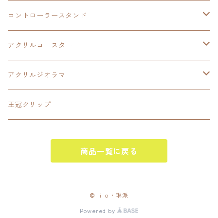
LEDアクリルカード
コントローラースタンド
界の軌跡
アクリルジオラマ
イースⅨ
アクリルコースター
閃の軌跡Ⅳ
イースⅧ
アクリルジオラマ
碧の軌跡:改
閃の軌跡Ⅱ
閃の軌跡Ⅲ
王冠クリップ
零の軌跡:改
閃の軌跡Ⅲ
黎の軌跡
商品一覧に戻る
創の軌跡
黎の軌跡Ⅱ
創の軌跡
黎の軌跡
イースⅧ
© ｉｏ・琳派
Powered by