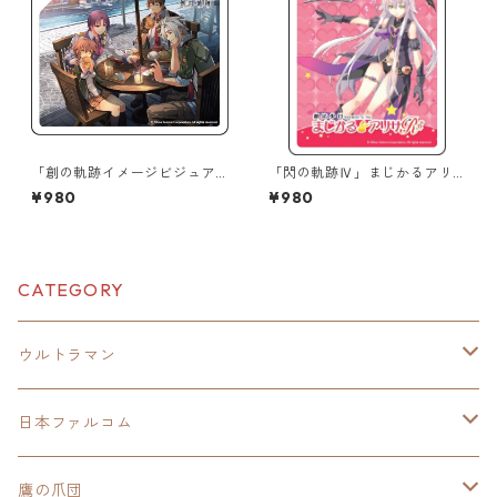
「創の軌跡イメージビジュア
「閃の軌跡Ⅳ」まじかるアリ
ル」極厚アクリルキーチェー
サR第2弾 極厚アクリルキーチ
¥980
¥980
ン
ェーン
CATEGORY
ウルトラマン
モバイルバッテリー
日本ファルコム
スカジャンキーチェーン
イースⅧ
鷹の爪団