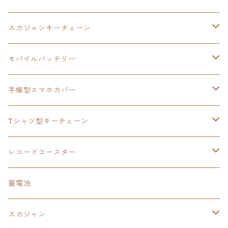
モバイルバッテリー
スカジャン
東亰ザナドゥ
モバイルバッテリー
スカジャンキーチェーン
手帳型スマホカバー
シャツ
閃の軌跡Ⅲ
手帳型スマホカバー
ウルトラマンシリーズ
モバイルバッテリー
3in1充電ケーブル
モバイルバッテリー
閃の軌跡Ⅳ
日本ファルコム
ウルトラマン
手帳型スマホカバー
手帳型スマホカバー
手帳型スマホカバー
閃の軌跡Ⅲ
軌跡シリーズ
鷹の爪
鷹の爪団
Tシャツ型キーチェーン
スカジャンキーチェーン
モバイルバッテリー
軌跡シリーズ
トランプ
閃の軌跡Ⅱ
イースⅧ
イースⅧ
日本ファルコム
レコードコースター
Tシャツキーチェーン
レコードコースター
イース
カーマグネット
トランプ
閃の軌跡Ⅲ
イースⅨ
東亰ザナドゥ
閃の軌跡Ⅲ
日本ファルコム
蓄電池
ケーブルステージ
オリジナルトランプ
手帳型スマホカバー
閃の軌跡
零の軌跡：改
阪神タイガース
閃の軌跡Ⅳ
スカジャン