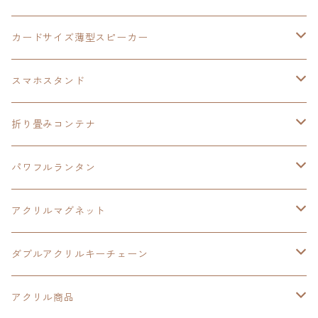
創の軌跡
黎の軌跡Ⅱ
オーロラ
カードサイズ薄型スピーカー
HOT-SHOT
イースⅨ
イースⅧ
黎の軌跡
スマホスタンド
閃の軌跡Ⅳ
軌跡シリーズ20周年記念
40周年記念
ワイヤレス充電スマホスタンド
折り畳みコンテナ
黎の軌跡
黎の軌跡Ⅱ
黎の軌跡Ⅱ
パワフルランタン
碧の軌跡：改
イースⅧ
創の軌跡
アクリルマグネット
閃の軌跡Ⅲ
イースⅩ
創の軌跡
ダブルアクリルキーチェーン
創の軌跡
界の軌跡
創の軌跡
アクリル商品