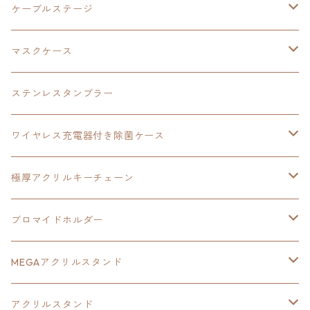
創の軌跡
極厚アクリルキーチェーン
軌跡シリーズ15周年
イースvs空の軌跡
界の軌跡
ドラえもん
黎の軌跡Ⅱ
零の軌跡：改
イースⅨ
軌跡シリーズ
ケーブルステージ
ダブルアクリルキーチェーン
黎の軌跡
オーロラアクリルスタンド
創の軌跡
軌跡シリーズ20周年
界の軌跡
碧の軌跡：改
創の軌跡
閃の軌跡Ⅲ
マスクケース
黎の軌跡Ⅱ
界の軌跡
創の軌跡
創の軌跡
創の軌跡
ステンレスタンブラー
アクリルマグネット
空の軌跡1st
40周年記念
ワイヤレス充電器付き除菌ケース
ヘッドホンスタンド
イース
創の軌跡
極厚アクリルキーチェーン
亰都ザナドゥ
イース
日本ファルコム40周年記念イラスト
ブロマイドホルダー
王冠クリップ
黎の軌跡
40周年記念
MEGAアクリルスタンド
イースⅧ
黎の軌跡
黎の軌跡
アクリルスタンド