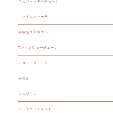
モバイルバッテリー
スカジャン
東亰ザナドゥ
モバイルバッテリー
スカジャンキーチェーン
手帳型スマホカバー
シャツ
閃の軌跡Ⅲ
手帳型スマホカバー
ウルトラマンシリーズ
モバイルバッテリー
3in1充電ケーブル
モバイルバッテリー
閃の軌跡Ⅳ
日本ファルコム
ウルトラマン
手帳型スマホカバー
手帳型スマホカバー
手帳型スマホカバー
閃の軌跡Ⅲ
軌跡シリーズ
鷹の爪
鷹の爪団
Tシャツ型キーチェーン
スカジャンキーチェーン
モバイルバッテリー
軌跡シリーズ
トランプ
閃の軌跡Ⅱ
イースⅧ
イースⅧ
日本ファルコム
レコードコースター
Tシャツキーチェーン
レコードコースター
イース
カーマグネット
トランプ
閃の軌跡Ⅲ
イースⅨ
東亰ザナドゥ
閃の軌跡Ⅲ
日本ファルコム
蓄電池
ケーブルステージ
オリジナルトランプ
手帳型スマホカバー
閃の軌跡
零の軌跡：改
阪神タイガース
閃の軌跡Ⅳ
スカジャン
ヘッドホンスタンド
モバイルバッテリー
碧の軌跡：改
閃の軌跡Ⅲ
イースⅨ
サンリオ
ヘッドホンスタンド