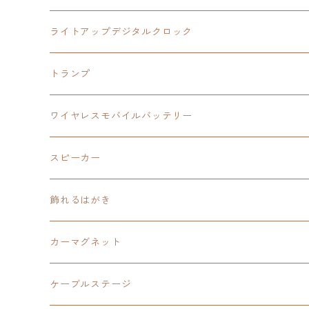
ワイヤレスモバイルバッテリー
アクリルヘッドホンスタンド
創の軌跡
ソーラーパネル
零の軌跡：改
ワンピース
閃の軌跡Ⅳ
ライトアップデジタルクロック
置くだけスピーカー
ワイヤレスモバイルバッテリー
ケーブルステージ
40周年記念
LEDライト付き
碧の軌跡：改
今日から俺は！！
イースⅨ
閃の軌跡Ⅳ
トランプ
飾れるはがき
置くだけスピーカー
イラストフレームクロック
黎の軌跡
閃の軌跡Ⅳ
創の軌跡
ゴジラ
零の軌跡：改
イースⅨ
日本ファルコム
ワイヤレスモバイルバッテリー
除菌ケース
マグカップ
3in1充電ケーブル
黎の軌跡Ⅱ
イースⅨ
黎の軌跡
手塚治虫
碧の軌跡：改
零の軌跡：改
イースⅨ
スピーカー
オーロラアクリルスタンド
オーロラアクリル
カードサイズスピーカー
イースⅩ
黎の軌跡Ⅱ
ウルトラマン
創の軌跡
碧の軌跡：改
閃の軌跡
置くだけスピーカー
飾れるはがき
折り畳みコンテナ
碧の軌跡：改
東亰ザナドゥeX+
空の軌跡1st
タツノコプロ
黎の軌跡
創の軌跡
閃の軌跡Ⅳ
バイブレーションスピーカー
閃の軌跡Ⅳ
カーマグネット
アクリルマグネット
創の軌跡
極厚アクリルキーチェーン
軌跡シリーズ15周年
イースvs空の軌跡
界の軌跡
ドラえもん
黎の軌跡Ⅱ
零の軌跡：改
イースⅨ
軌跡シリーズ
ケーブルステージ
ダブルアクリルキーチェーン