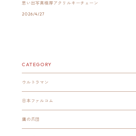
思い出写真極厚アクリルキーチェーン
2026/4/27
CATEGORY
ウルトラマン
モバイルバッテリー
日本ファルコム
スカジャンキーチェーン
イースⅧ
鷹の爪団