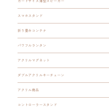
創の軌跡
黎の軌跡Ⅱ
オーロラ
カードサイズ薄型スピーカー
HOT-SHOT
イースⅨ
イースⅧ
黎の軌跡
スマホスタンド
閃の軌跡Ⅳ
軌跡シリーズ20周年記念
40周年記念
ワイヤレス充電スマホスタンド
折り畳みコンテナ
黎の軌跡
黎の軌跡Ⅱ
黎の軌跡Ⅱ
パワフルランタン
碧の軌跡：改
イースⅧ
創の軌跡
アクリルマグネット
閃の軌跡Ⅲ
イースⅩ
創の軌跡
ダブルアクリルキーチェーン
創の軌跡
界の軌跡
創の軌跡
アクリル商品
LEDアクリルカード
コントローラースタンド