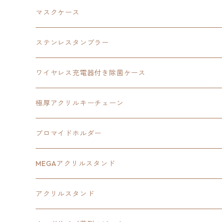
黎の軌跡
オーロラアクリルスタンド
創の軌跡
軌跡シリーズ20周年
界の軌跡
碧の軌跡：改
創の軌跡
閃の軌跡Ⅲ
マスクケース
黎の軌跡Ⅱ
界の軌跡
創の軌跡
創の軌跡
創の軌跡
ステンレスタンブラー
アクリルマグネット
空の軌跡1st
40周年記念
ワイヤレス充電器付き除菌ケース
ヘッドホンスタンド
イース
創の軌跡
極厚アクリルキーチェーン
亰都ザナドゥ
イース
日本ファルコム40周年記念イラスト
ブロマイドホルダー
王冠クリップ
黎の軌跡
40周年記念
MEGAアクリルスタンド
イースⅧ
黎の軌跡
黎の軌跡
アクリルスタンド