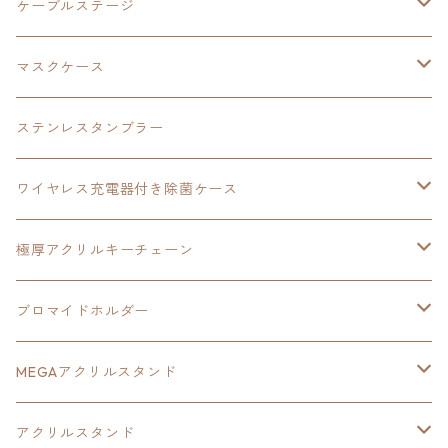
極厚アクリルキーチェーン
軌跡シリーズ15周年
イースvs空の軌跡
界の軌跡
ドラえもん
黎の軌跡Ⅱ
零の軌跡：改
イースⅨ
軌跡シリーズ
ケーブルステージ
ダブルアクリルキーチェーン
黎の軌跡
オーロラアクリルスタンド
創の軌跡
軌跡シリーズ20周年
界の軌跡
碧の軌跡：改
創の軌跡
閃の軌跡Ⅲ
マスクケース
黎の軌跡Ⅱ
界の軌跡
創の軌跡
創の軌跡
創の軌跡
ステンレスタンブラー
アクリルマグネット
空の軌跡1st
40周年記念
ワイヤレス充電器付き除菌ケース
ヘッドホンスタンド
イース
創の軌跡
極厚アクリルキーチェーン
亰都ザナドゥ
イース
日本ファルコム40周年記念イラスト
ブロマイドホルダー
王冠クリップ
黎の軌跡
40周年記念
MEGAアクリルスタンド
イースⅧ
黎の軌跡
黎の軌跡
アクリルスタンド