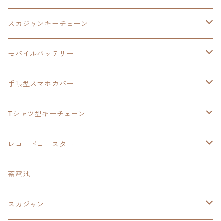
モバイルバッテリー
スカジャン
東亰ザナドゥ
モバイルバッテリー
スカジャンキーチェーン
手帳型スマホカバー
シャツ
閃の軌跡Ⅲ
手帳型スマホカバー
ウルトラマンシリーズ
モバイルバッテリー
3in1充電ケーブル
モバイルバッテリー
閃の軌跡Ⅳ
日本ファルコム
ウルトラマン
手帳型スマホカバー
手帳型スマホカバー
手帳型スマホカバー
閃の軌跡Ⅲ
軌跡シリーズ
鷹の爪
鷹の爪団
Tシャツ型キーチェーン
スカジャンキーチェーン
モバイルバッテリー
軌跡シリーズ
トランプ
閃の軌跡Ⅱ
イースⅧ
イースⅧ
日本ファルコム
レコードコースター
Tシャツキーチェーン
レコードコースター
イース
カーマグネット
トランプ
閃の軌跡Ⅲ
イースⅨ
東亰ザナドゥ
閃の軌跡Ⅲ
日本ファルコム
蓄電池
ケーブルステージ
オリジナルトランプ
手帳型スマホカバー
閃の軌跡
零の軌跡：改
阪神タイガース
閃の軌跡Ⅳ
スカジャン