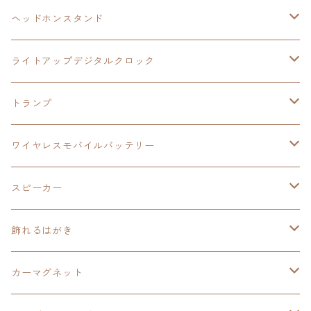
ヘッドホンスタンド
モバイルバッテリー
碧の軌跡：改
閃の軌跡Ⅲ
イースⅨ
サンリオ
ヘッドホンスタンド
ワイヤレスモバイルバッテリー
アクリルヘッドホンスタンド
創の軌跡
ソーラーパネル
零の軌跡：改
ワンピース
閃の軌跡Ⅳ
ライトアップデジタルクロック
置くだけスピーカー
ワイヤレスモバイルバッテリー
ケーブルステージ
40周年記念
LEDライト付き
碧の軌跡：改
今日から俺は！！
イースⅨ
閃の軌跡Ⅳ
トランプ
飾れるはがき
置くだけスピーカー
イラストフレームクロック
黎の軌跡
閃の軌跡Ⅳ
創の軌跡
ゴジラ
零の軌跡：改
イースⅨ
日本ファルコム
ワイヤレスモバイルバッテリー
除菌ケース
マグカップ
3in1充電ケーブル
黎の軌跡Ⅱ
イースⅨ
黎の軌跡
手塚治虫
碧の軌跡：改
零の軌跡：改
イースⅨ
スピーカー
オーロラアクリルスタンド
オーロラアクリル
カードサイズスピーカー
イースⅩ
黎の軌跡Ⅱ
ウルトラマン
創の軌跡
碧の軌跡：改
閃の軌跡
置くだけスピーカー
飾れるはがき
折り畳みコンテナ
碧の軌跡：改
東亰ザナドゥeX+
空の軌跡1st
タツノコプロ
黎の軌跡
創の軌跡
閃の軌跡Ⅳ
バイブレーションスピーカー
閃の軌跡Ⅳ
カーマグネット
アクリルマグネット
創の軌跡