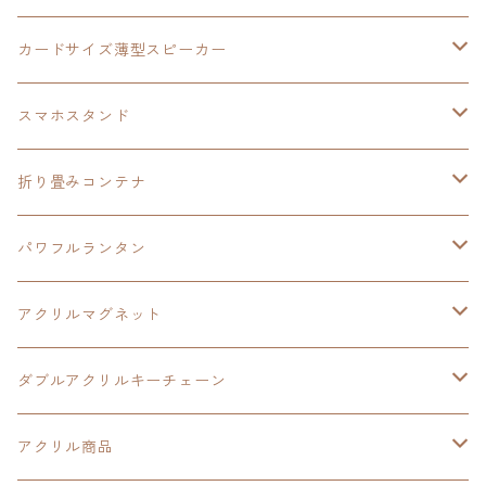
創の軌跡
黎の軌跡Ⅱ
オーロラ
カードサイズ薄型スピーカー
HOT-SHOT
イースⅨ
イースⅧ
黎の軌跡
スマホスタンド
閃の軌跡Ⅳ
軌跡シリーズ20周年記念
40周年記念
ワイヤレス充電スマホスタンド
折り畳みコンテナ
黎の軌跡
黎の軌跡Ⅱ
黎の軌跡Ⅱ
パワフルランタン
碧の軌跡：改
イースⅧ
創の軌跡
アクリルマグネット
閃の軌跡Ⅲ
イースⅩ
創の軌跡
ダブルアクリルキーチェーン
創の軌跡
界の軌跡
創の軌跡
アクリル商品