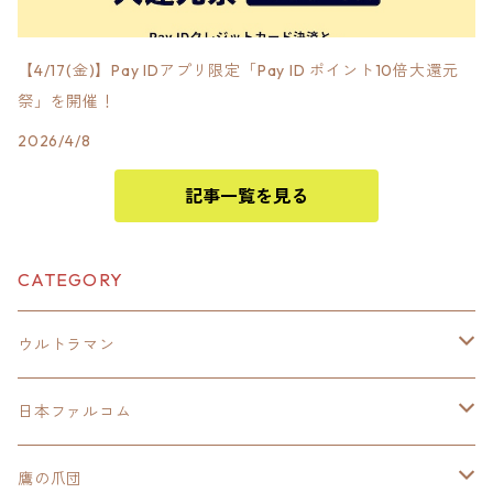
【4/17(金)】Pay IDアプリ限定「Pay ID ポイント10倍大還元
祭」を開催！
2026/4/8
記事一覧を見る
CATEGORY
ウルトラマン
モバイルバッテリー
日本ファルコム
スカジャンキーチェーン
イースⅧ
鷹の爪団