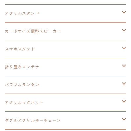
イースⅧ
黎の軌跡
黎の軌跡
アクリルスタンド
創の軌跡
黎の軌跡Ⅱ
オーロラ
カードサイズ薄型スピーカー
HOT-SHOT
イースⅨ
イースⅧ
黎の軌跡
スマホスタンド
閃の軌跡Ⅳ
軌跡シリーズ20周年記念
40周年記念
ワイヤレス充電スマホスタンド
折り畳みコンテナ
黎の軌跡
黎の軌跡Ⅱ
黎の軌跡Ⅱ
パワフルランタン
碧の軌跡：改
イースⅧ
創の軌跡
アクリルマグネット
閃の軌跡Ⅲ
イースⅩ
創の軌跡
ダブルアクリルキーチェーン