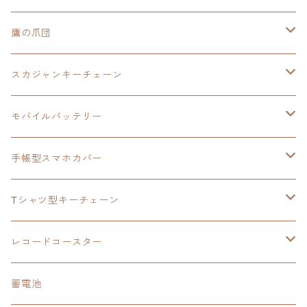
スカジャンキーチェーン
イースⅧ
鷹の爪団
モバイルバッテリー
スカジャン
東亰ザナドゥ
モバイルバッテリー
スカジャンキーチェーン
手帳型スマホカバー
シャツ
閃の軌跡Ⅲ
手帳型スマホカバー
ウルトラマンシリーズ
モバイルバッテリー
3in1充電ケーブル
モバイルバッテリー
閃の軌跡Ⅳ
日本ファルコム
ウルトラマン
手帳型スマホカバー
手帳型スマホカバー
手帳型スマホカバー
閃の軌跡Ⅲ
軌跡シリーズ
鷹の爪
鷹の爪団
Tシャツ型キーチェーン
スカジャンキーチェーン
モバイルバッテリー
軌跡シリーズ
トランプ
閃の軌跡Ⅱ
イースⅧ
イースⅧ
日本ファルコム
レコードコースター
Tシャツキーチェーン
レコードコースター
イース
カーマグネット
トランプ
閃の軌跡Ⅲ
イースⅨ
東亰ザナドゥ
閃の軌跡Ⅲ
日本ファルコム
蓄電池