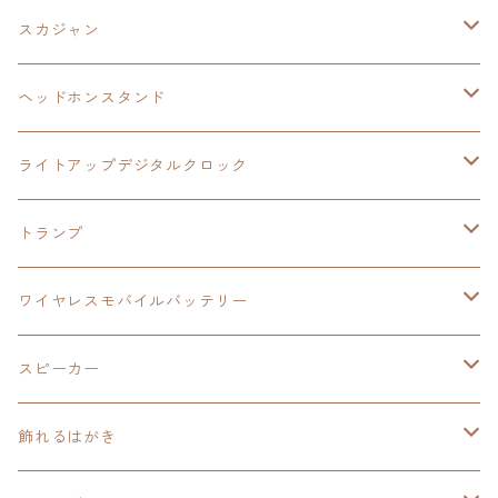
ケーブルステージ
オリジナルトランプ
手帳型スマホカバー
閃の軌跡
零の軌跡：改
阪神タイガース
閃の軌跡Ⅳ
スカジャン
ヘッドホンスタンド
モバイルバッテリー
碧の軌跡：改
閃の軌跡Ⅲ
イースⅨ
サンリオ
ヘッドホンスタンド
ワイヤレスモバイルバッテリー
アクリルヘッドホンスタンド
創の軌跡
ソーラーパネル
零の軌跡：改
ワンピース
閃の軌跡Ⅳ
ライトアップデジタルクロック
置くだけスピーカー
ワイヤレスモバイルバッテリー
ケーブルステージ
40周年記念
LEDライト付き
碧の軌跡：改
今日から俺は！！
イースⅨ
閃の軌跡Ⅳ
トランプ
飾れるはがき
置くだけスピーカー
イラストフレームクロック
黎の軌跡
閃の軌跡Ⅳ
創の軌跡
ゴジラ
零の軌跡：改
イースⅨ
日本ファルコム
ワイヤレスモバイルバッテリー
除菌ケース
マグカップ
3in1充電ケーブル
黎の軌跡Ⅱ
イースⅨ
黎の軌跡
手塚治虫
碧の軌跡：改
零の軌跡：改
イースⅨ
スピーカー
オーロラアクリルスタンド
オーロラアクリル
カードサイズスピーカー
イースⅩ
黎の軌跡Ⅱ
ウルトラマン
創の軌跡
碧の軌跡：改
閃の軌跡
置くだけスピーカー
飾れるはがき
折り畳みコンテナ