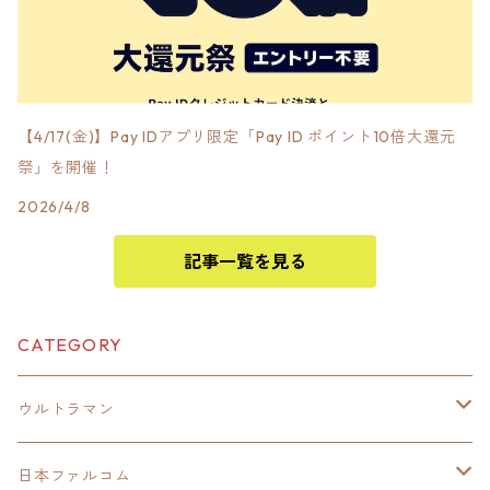
【4/17(金)】Pay IDアプリ限定「Pay ID ポイント10倍大還元
祭」を開催！
2026/4/8
記事一覧を見る
CATEGORY
ウルトラマン
モバイルバッテリー
日本ファルコム