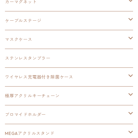
碧の軌跡：改
東亰ザナドゥeX+
空の軌跡1st
タツノコプロ
黎の軌跡
創の軌跡
閃の軌跡Ⅳ
バイブレーションスピーカー
閃の軌跡Ⅳ
カーマグネット
アクリルマグネット
創の軌跡
極厚アクリルキーチェーン
軌跡シリーズ15周年
イースvs空の軌跡
界の軌跡
ドラえもん
黎の軌跡Ⅱ
零の軌跡：改
イースⅨ
軌跡シリーズ
ケーブルステージ
ダブルアクリルキーチェーン
黎の軌跡
オーロラアクリルスタンド
創の軌跡
軌跡シリーズ20周年
界の軌跡
碧の軌跡：改
創の軌跡
閃の軌跡Ⅲ
マスクケース
黎の軌跡Ⅱ
界の軌跡
創の軌跡
創の軌跡
創の軌跡
ステンレスタンブラー
アクリルマグネット
空の軌跡1st
40周年記念
ワイヤレス充電器付き除菌ケース
ヘッドホンスタンド
イース
創の軌跡
極厚アクリルキーチェーン
亰都ザナドゥ
イース
日本ファルコム40周年記念イラスト
ブロマイドホルダー
王冠クリップ
黎の軌跡
40周年記念
MEGAアクリルスタンド