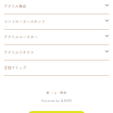
創の軌跡
界の軌跡
創の軌跡
アクリル商品
LEDアクリルカード
コントローラースタンド
界の軌跡
アクリルジオラマ
イースⅨ
アクリルコースター
閃の軌跡Ⅳ
イースⅧ
アクリルジオラマ
碧の軌跡:改
閃の軌跡Ⅱ
閃の軌跡Ⅲ
王冠クリップ
零の軌跡:改
閃の軌跡Ⅲ
黎の軌跡
© ｉｏ・琳派
創の軌跡
黎の軌跡Ⅱ
創の軌跡
Powered by