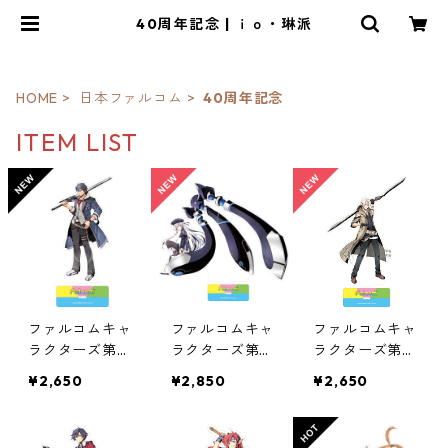
40周年記念 | ｉｏ・琳派
HOME
日本ファルコム
40周年記念
ITEM LIST
ファルコムキャ
ファルコムキャ
ファルコムキャ
ラクターズ第１
ラクターズ第１
ラクターズ第１
０弾オーロラア
０弾オーロラア
０弾オーロラア
¥2,650
¥2,850
¥2,650
クリルスタンド
クリルスタンド
クリルスタンド
（ヴァン黎Ⅱ）
（アルティナ閃
（クロウ閃Ⅳ）
Ⅲ）