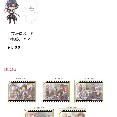
「英雄伝説 創
の軌跡」アクリ
ルマグネット第
¥1,100
1弾
BLOG