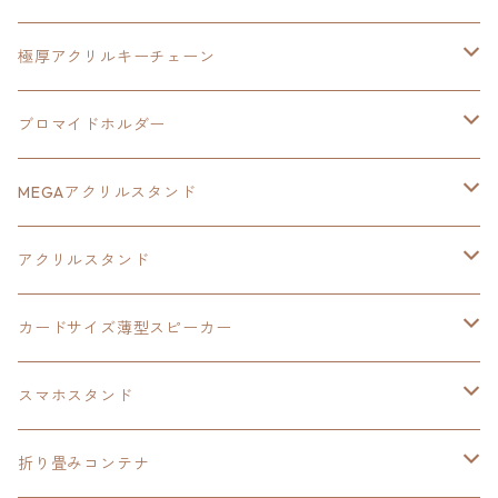
ヘッドホンスタンド
イース
創の軌跡
極厚アクリルキーチェーン
亰都ザナドゥ
イース
日本ファルコム40周年記念イラスト
ブロマイドホルダー
王冠クリップ
黎の軌跡
40周年記念
MEGAアクリルスタンド
イースⅧ
黎の軌跡
黎の軌跡
アクリルスタンド
創の軌跡
黎の軌跡Ⅱ
オーロラ
カードサイズ薄型スピーカー
HOT-SHOT
イースⅨ
イースⅧ
黎の軌跡
スマホスタンド
閃の軌跡Ⅳ
軌跡シリーズ20周年記念
40周年記念
ワイヤレス充電スマホスタンド
折り畳みコンテナ