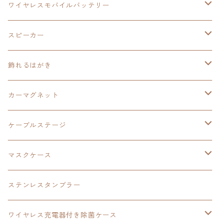
イラストフレームクロック
黎の軌跡
閃の軌跡Ⅳ
創の軌跡
ゴジラ
零の軌跡：改
イースⅨ
日本ファルコム
ワイヤレスモバイルバッテリー
除菌ケース
マグカップ
3in1充電ケーブル
黎の軌跡Ⅱ
イースⅨ
黎の軌跡
手塚治虫
碧の軌跡：改
零の軌跡：改
イースⅨ
スピーカー
オーロラアクリルスタンド
オーロラアクリル
カードサイズスピーカー
イースⅩ
黎の軌跡Ⅱ
ウルトラマン
創の軌跡
碧の軌跡：改
閃の軌跡
置くだけスピーカー
飾れるはがき
折り畳みコンテナ
碧の軌跡：改
東亰ザナドゥeX+
空の軌跡1st
タツノコプロ
黎の軌跡
創の軌跡
閃の軌跡Ⅳ
バイブレーションスピーカー
閃の軌跡Ⅳ
カーマグネット
アクリルマグネット
創の軌跡
極厚アクリルキーチェーン
軌跡シリーズ15周年
イースvs空の軌跡
界の軌跡
ドラえもん
黎の軌跡Ⅱ
零の軌跡：改
イースⅨ
軌跡シリーズ
ケーブルステージ
ダブルアクリルキーチェーン
黎の軌跡
オーロラアクリルスタンド
創の軌跡
軌跡シリーズ20周年
界の軌跡
碧の軌跡：改
創の軌跡
閃の軌跡Ⅲ
マスクケース
黎の軌跡Ⅱ
界の軌跡
創の軌跡
創の軌跡
創の軌跡
ステンレスタンブラー
アクリルマグネット
空の軌跡1st
40周年記念
ワイヤレス充電器付き除菌ケース