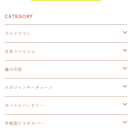
CATEGORY
ウルトラマン
モバイルバッテリー
日本ファルコム
スカジャンキーチェーン
イースⅧ
鷹の爪団
モバイルバッテリー
スカジャン
東亰ザナドゥ
モバイルバッテリー
スカジャンキーチェーン
手帳型スマホカバー
シャツ
閃の軌跡Ⅲ
手帳型スマホカバー
ウルトラマンシリーズ
モバイルバッテリー
3in1充電ケーブル
モバイルバッテリー
閃の軌跡Ⅳ
日本ファルコム
ウルトラマン
手帳型スマホカバー