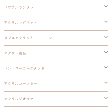
黎の軌跡
黎の軌跡Ⅱ
黎の軌跡Ⅱ
パワフルランタン
碧の軌跡：改
イースⅧ
創の軌跡
アクリルマグネット
閃の軌跡Ⅲ
イースⅩ
創の軌跡
ダブルアクリルキーチェーン
創の軌跡
界の軌跡
創の軌跡
アクリル商品
LEDアクリルカード
コントローラースタンド
界の軌跡
アクリルジオラマ
イースⅨ
アクリルコースター
閃の軌跡Ⅳ
イースⅧ
アクリルジオラマ