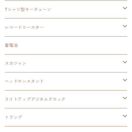
手帳型スマホカバー
手帳型スマホカバー
閃の軌跡Ⅲ
軌跡シリーズ
鷹の爪
鷹の爪団
Tシャツ型キーチェーン
スカジャンキーチェーン
モバイルバッテリー
軌跡シリーズ
トランプ
閃の軌跡Ⅱ
イースⅧ
イースⅧ
日本ファルコム
レコードコースター
Tシャツキーチェーン
レコードコースター
イース
カーマグネット
トランプ
閃の軌跡Ⅲ
イースⅨ
東亰ザナドゥ
閃の軌跡Ⅲ
日本ファルコム
蓄電池
ケーブルステージ
オリジナルトランプ
手帳型スマホカバー
閃の軌跡
零の軌跡：改
阪神タイガース
閃の軌跡Ⅳ
スカジャン
ヘッドホンスタンド
モバイルバッテリー
碧の軌跡：改
閃の軌跡Ⅲ
イースⅨ
サンリオ
ヘッドホンスタンド
ワイヤレスモバイルバッテリー
アクリルヘッドホンスタンド
創の軌跡
ソーラーパネル
零の軌跡：改
ワンピース
閃の軌跡Ⅳ
ライトアップデジタルクロック
置くだけスピーカー
ワイヤレスモバイルバッテリー
ケーブルステージ
40周年記念
LEDライト付き
碧の軌跡：改
今日から俺は！！
イースⅨ
閃の軌跡Ⅳ
トランプ
飾れるはがき
置くだけスピーカー