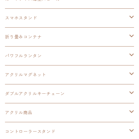
HOT-SHOT
イースⅨ
イースⅧ
黎の軌跡
スマホスタンド
閃の軌跡Ⅳ
軌跡シリーズ20周年記念
40周年記念
ワイヤレス充電スマホスタンド
折り畳みコンテナ
黎の軌跡
黎の軌跡Ⅱ
黎の軌跡Ⅱ
パワフルランタン
碧の軌跡：改
イースⅧ
創の軌跡
アクリルマグネット
閃の軌跡Ⅲ
イースⅩ
創の軌跡
ダブルアクリルキーチェーン
創の軌跡
界の軌跡
創の軌跡
アクリル商品
LEDアクリルカード
コントローラースタンド