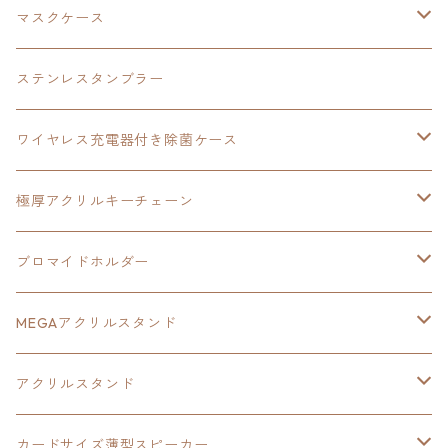
黎の軌跡
オーロラアクリルスタンド
創の軌跡
軌跡シリーズ20周年
界の軌跡
碧の軌跡：改
創の軌跡
閃の軌跡Ⅲ
マスクケース
黎の軌跡Ⅱ
界の軌跡
創の軌跡
創の軌跡
創の軌跡
ステンレスタンブラー
アクリルマグネット
空の軌跡1st
40周年記念
ワイヤレス充電器付き除菌ケース
ヘッドホンスタンド
イース
創の軌跡
極厚アクリルキーチェーン
亰都ザナドゥ
イース
日本ファルコム40周年記念イラスト
ブロマイドホルダー
王冠クリップ
黎の軌跡
40周年記念
MEGAアクリルスタンド
イースⅧ
黎の軌跡
黎の軌跡
アクリルスタンド
創の軌跡
黎の軌跡Ⅱ
オーロラ
カードサイズ薄型スピーカー