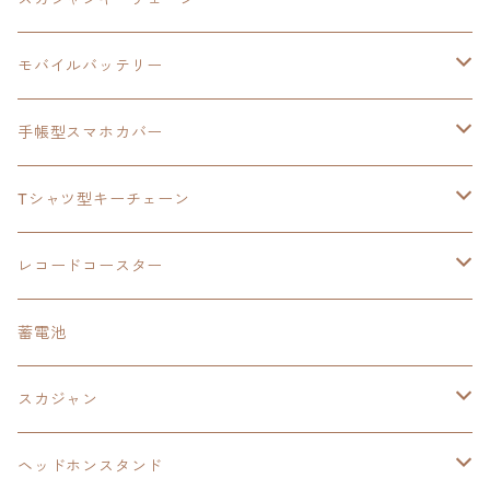
手帳型スマホカバー
シャツ
閃の軌跡Ⅲ
手帳型スマホカバー
ウルトラマンシリーズ
モバイルバッテリー
3in1充電ケーブル
モバイルバッテリー
閃の軌跡Ⅳ
日本ファルコム
ウルトラマン
手帳型スマホカバー
手帳型スマホカバー
手帳型スマホカバー
閃の軌跡Ⅲ
軌跡シリーズ
鷹の爪
鷹の爪団
Tシャツ型キーチェーン
スカジャンキーチェーン
モバイルバッテリー
軌跡シリーズ
トランプ
閃の軌跡Ⅱ
イースⅧ
イースⅧ
日本ファルコム
レコードコースター
Tシャツキーチェーン
レコードコースター
イース
カーマグネット
トランプ
閃の軌跡Ⅲ
イースⅨ
東亰ザナドゥ
閃の軌跡Ⅲ
日本ファルコム
蓄電池
ケーブルステージ
オリジナルトランプ
手帳型スマホカバー
閃の軌跡
零の軌跡：改
阪神タイガース
閃の軌跡Ⅳ
スカジャン
ヘッドホンスタンド
モバイルバッテリー
碧の軌跡：改
閃の軌跡Ⅲ
イースⅨ
サンリオ
ヘッドホンスタンド