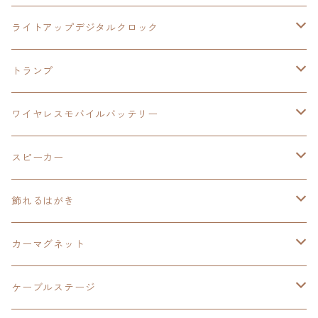
ワイヤレスモバイルバッテリー
アクリルヘッドホンスタンド
創の軌跡
ソーラーパネル
零の軌跡：改
ワンピース
閃の軌跡Ⅳ
ライトアップデジタルクロック
置くだけスピーカー
ワイヤレスモバイルバッテリー
ケーブルステージ
40周年記念
LEDライト付き
碧の軌跡：改
今日から俺は！！
イースⅨ
閃の軌跡Ⅳ
トランプ
飾れるはがき
置くだけスピーカー
イラストフレームクロック
黎の軌跡
閃の軌跡Ⅳ
創の軌跡
ゴジラ
零の軌跡：改
イースⅨ
日本ファルコム
ワイヤレスモバイルバッテリー
除菌ケース
マグカップ
3in1充電ケーブル
黎の軌跡Ⅱ
イースⅨ
黎の軌跡
手塚治虫
碧の軌跡：改
零の軌跡：改
イースⅨ
スピーカー
オーロラアクリルスタンド
オーロラアクリル
カードサイズスピーカー
イースⅩ
黎の軌跡Ⅱ
ウルトラマン
創の軌跡
碧の軌跡：改
閃の軌跡
置くだけスピーカー
飾れるはがき
折り畳みコンテナ
碧の軌跡：改
東亰ザナドゥeX+
空の軌跡1st
タツノコプロ
黎の軌跡
創の軌跡
閃の軌跡Ⅳ
バイブレーションスピーカー
閃の軌跡Ⅳ
カーマグネット
アクリルマグネット
創の軌跡
極厚アクリルキーチェーン
軌跡シリーズ15周年
イースvs空の軌跡
界の軌跡
ドラえもん
黎の軌跡Ⅱ
零の軌跡：改
イースⅨ
軌跡シリーズ
ケーブルステージ
ダブルアクリルキーチェーン