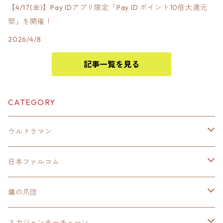
【4/17(金)】Pay IDアプリ限定「Pay ID ポイント10倍大還元
祭」を開催！
2026/4/8
記事一覧を見る
CATEGORY
ウルトラマン
モバイルバッテリー
日本ファルコム
スカジャンキーチェーン
イースⅧ
鷹の爪団
モバイルバッテリー
スカジャン
東亰ザナドゥ
モバイルバッテリー
スカジャンキーチェーン