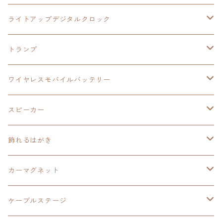
ワイヤレスモバイルバッテリー
アクリルヘッドホンスタンド
創の軌跡
ソーラーパネル
零の軌跡：改
ワンピース
閃の軌跡Ⅳ
ライトアップデジタルクロック
置くだけスピーカー
ワイヤレスモバイルバッテリー
ケーブルステージ
40周年記念
LEDライト付き
碧の軌跡：改
今日から俺は！！
イースⅨ
閃の軌跡Ⅳ
トランプ
飾れるはがき
置くだけスピーカー
イラストフレームクロック
黎の軌跡
閃の軌跡Ⅳ
創の軌跡
ゴジラ
零の軌跡：改
イースⅨ
日本ファルコム
ワイヤレスモバイルバッテリー
除菌ケース
マグカップ
3in1充電ケーブル
黎の軌跡Ⅱ
イースⅨ
黎の軌跡
手塚治虫
碧の軌跡：改
零の軌跡：改
イースⅨ
スピーカー
オーロラアクリルスタンド
オーロラアクリル
カードサイズスピーカー
イースⅩ
黎の軌跡Ⅱ
ウルトラマン
創の軌跡
碧の軌跡：改
閃の軌跡
置くだけスピーカー
飾れるはがき
折り畳みコンテナ
碧の軌跡：改
東亰ザナドゥeX+
空の軌跡1st
タツノコプロ
黎の軌跡
創の軌跡
閃の軌跡Ⅳ
バイブレーションスピーカー
閃の軌跡Ⅳ
カーマグネット
アクリルマグネット
創の軌跡
極厚アクリルキーチェーン
軌跡シリーズ15周年
イースvs空の軌跡
界の軌跡
ドラえもん
黎の軌跡Ⅱ
零の軌跡：改
イースⅨ
軌跡シリーズ
ケーブルステージ
ダブルアクリルキーチェーン