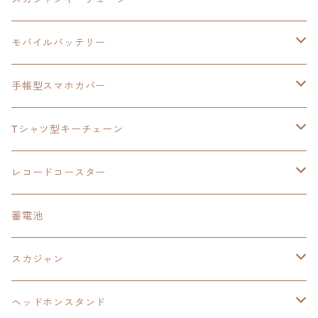
手帳型スマホカバー
シャツ
閃の軌跡Ⅲ
手帳型スマホカバー
ウルトラマンシリーズ
モバイルバッテリー
3in1充電ケーブル
モバイルバッテリー
閃の軌跡Ⅳ
日本ファルコム
ウルトラマン
手帳型スマホカバー
手帳型スマホカバー
手帳型スマホカバー
閃の軌跡Ⅲ
軌跡シリーズ
鷹の爪
鷹の爪団
Tシャツ型キーチェーン
スカジャンキーチェーン
モバイルバッテリー
軌跡シリーズ
トランプ
閃の軌跡Ⅱ
イースⅧ
イースⅧ
日本ファルコム
レコードコースター
Tシャツキーチェーン
レコードコースター
イース
カーマグネット
トランプ
閃の軌跡Ⅲ
イースⅨ
東亰ザナドゥ
閃の軌跡Ⅲ
日本ファルコム
蓄電池
ケーブルステージ
オリジナルトランプ
手帳型スマホカバー
閃の軌跡
零の軌跡：改
阪神タイガース
閃の軌跡Ⅳ
スカジャン
ヘッドホンスタンド
モバイルバッテリー
碧の軌跡：改
閃の軌跡Ⅲ
イースⅨ
サンリオ
ヘッドホンスタンド