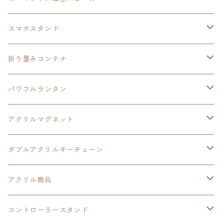
HOT-SHOT
イースⅨ
イースⅧ
黎の軌跡
スマホスタンド
閃の軌跡Ⅳ
軌跡シリーズ20周年記念
40周年記念
ワイヤレス充電スマホスタンド
折り畳みコンテナ
黎の軌跡
黎の軌跡Ⅱ
黎の軌跡Ⅱ
パワフルランタン
碧の軌跡：改
イースⅧ
創の軌跡
アクリルマグネット
閃の軌跡Ⅲ
イースⅩ
創の軌跡
ダブルアクリルキーチェーン
創の軌跡
界の軌跡
創の軌跡
アクリル商品
LEDアクリルカード
コントローラースタンド