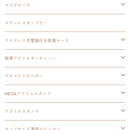
黎の軌跡
オーロラアクリルスタンド
創の軌跡
軌跡シリーズ20周年
界の軌跡
碧の軌跡：改
創の軌跡
閃の軌跡Ⅲ
マスクケース
黎の軌跡Ⅱ
界の軌跡
創の軌跡
創の軌跡
創の軌跡
ステンレスタンブラー
アクリルマグネット
空の軌跡1st
40周年記念
ワイヤレス充電器付き除菌ケース
ヘッドホンスタンド
イース
創の軌跡
極厚アクリルキーチェーン
亰都ザナドゥ
イース
日本ファルコム40周年記念イラスト
ブロマイドホルダー
王冠クリップ
黎の軌跡
40周年記念
MEGAアクリルスタンド
イースⅧ
黎の軌跡
黎の軌跡
アクリルスタンド
創の軌跡
黎の軌跡Ⅱ
オーロラ
カードサイズ薄型スピーカー