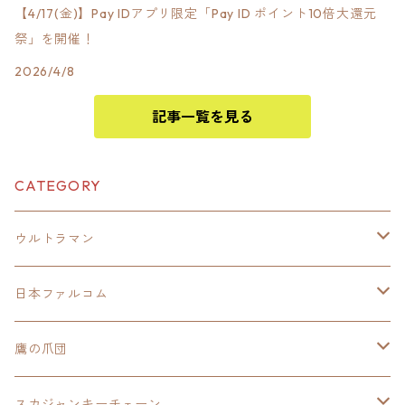
【4/17(金)】Pay IDアプリ限定「Pay ID ポイント10倍大還元
祭」を開催！
2026/4/8
記事一覧を見る
CATEGORY
ウルトラマン
モバイルバッテリー
日本ファルコム
スカジャンキーチェーン
イースⅧ
鷹の爪団
モバイルバッテリー
スカジャン
東亰ザナドゥ
モバイルバッテリー
スカジャンキーチェーン