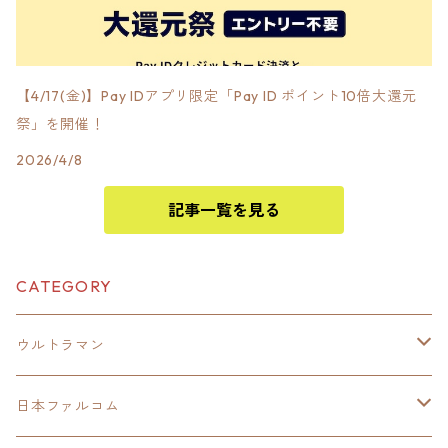
【4/17(金)】Pay IDアプリ限定「Pay ID ポイント10倍大還元
祭」を開催！
2026/4/8
記事一覧を見る
CATEGORY
ウルトラマン
モバイルバッテリー
日本ファルコム