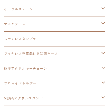
アクリルマグネット
創の軌跡
極厚アクリルキーチェーン
軌跡シリーズ15周年
イースvs空の軌跡
界の軌跡
ドラえもん
黎の軌跡Ⅱ
零の軌跡：改
イースⅨ
軌跡シリーズ
ケーブルステージ
ダブルアクリルキーチェーン
黎の軌跡
オーロラアクリルスタンド
創の軌跡
軌跡シリーズ20周年
界の軌跡
碧の軌跡：改
創の軌跡
閃の軌跡Ⅲ
マスクケース
黎の軌跡Ⅱ
界の軌跡
創の軌跡
創の軌跡
創の軌跡
ステンレスタンブラー
アクリルマグネット
空の軌跡1st
40周年記念
ワイヤレス充電器付き除菌ケース
ヘッドホンスタンド
イース
創の軌跡
極厚アクリルキーチェーン
亰都ザナドゥ
イース
日本ファルコム40周年記念イラスト
ブロマイドホルダー
王冠クリップ
黎の軌跡
40周年記念
MEGAアクリルスタンド