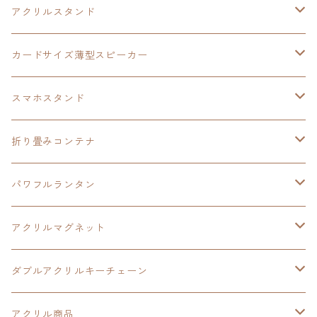
イースⅧ
黎の軌跡
黎の軌跡
アクリルスタンド
創の軌跡
黎の軌跡Ⅱ
オーロラ
カードサイズ薄型スピーカー
HOT-SHOT
イースⅨ
イースⅧ
黎の軌跡
スマホスタンド
閃の軌跡Ⅳ
軌跡シリーズ20周年記念
40周年記念
ワイヤレス充電スマホスタンド
折り畳みコンテナ
黎の軌跡
黎の軌跡Ⅱ
黎の軌跡Ⅱ
パワフルランタン
碧の軌跡：改
イースⅧ
創の軌跡
アクリルマグネット
閃の軌跡Ⅲ
イースⅩ
創の軌跡
ダブルアクリルキーチェーン
創の軌跡
界の軌跡
創の軌跡
アクリル商品