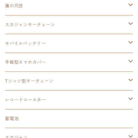
スカジャンキーチェーン
イースⅧ
鷹の爪団
モバイルバッテリー
スカジャン
東亰ザナドゥ
モバイルバッテリー
スカジャンキーチェーン
手帳型スマホカバー
シャツ
閃の軌跡Ⅲ
手帳型スマホカバー
ウルトラマンシリーズ
モバイルバッテリー
3in1充電ケーブル
モバイルバッテリー
閃の軌跡Ⅳ
日本ファルコム
ウルトラマン
手帳型スマホカバー
手帳型スマホカバー
手帳型スマホカバー
閃の軌跡Ⅲ
軌跡シリーズ
鷹の爪
鷹の爪団
Tシャツ型キーチェーン
スカジャンキーチェーン
モバイルバッテリー
軌跡シリーズ
トランプ
閃の軌跡Ⅱ
イースⅧ
イースⅧ
日本ファルコム
レコードコースター
Tシャツキーチェーン
レコードコースター
イース
カーマグネット
トランプ
閃の軌跡Ⅲ
イースⅨ
東亰ザナドゥ
閃の軌跡Ⅲ
日本ファルコム
蓄電池
ケーブルステージ
オリジナルトランプ
手帳型スマホカバー
閃の軌跡
零の軌跡：改
阪神タイガース
閃の軌跡Ⅳ
スカジャン