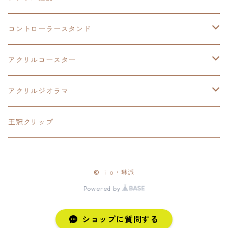
LEDアクリルカード
コントローラースタンド
界の軌跡
アクリルジオラマ
イースⅨ
アクリルコースター
閃の軌跡Ⅳ
イースⅧ
アクリルジオラマ
碧の軌跡:改
閃の軌跡Ⅱ
閃の軌跡Ⅲ
王冠クリップ
零の軌跡:改
閃の軌跡Ⅲ
黎の軌跡
© ｉｏ・琳派
創の軌跡
黎の軌跡Ⅱ
創の軌跡
Powered by
黎の軌跡
イースⅧ
ショップに質問する