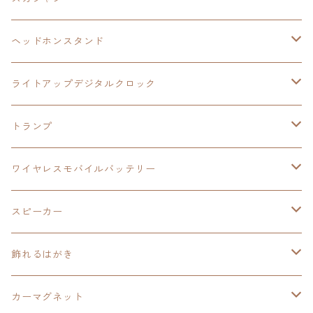
ヘッドホンスタンド
モバイルバッテリー
碧の軌跡：改
閃の軌跡Ⅲ
イースⅨ
サンリオ
ヘッドホンスタンド
ワイヤレスモバイルバッテリー
アクリルヘッドホンスタンド
創の軌跡
ソーラーパネル
零の軌跡：改
ワンピース
閃の軌跡Ⅳ
ライトアップデジタルクロック
置くだけスピーカー
ワイヤレスモバイルバッテリー
ケーブルステージ
40周年記念
LEDライト付き
碧の軌跡：改
今日から俺は！！
イースⅨ
閃の軌跡Ⅳ
トランプ
飾れるはがき
置くだけスピーカー
イラストフレームクロック
黎の軌跡
閃の軌跡Ⅳ
創の軌跡
ゴジラ
零の軌跡：改
イースⅨ
日本ファルコム
ワイヤレスモバイルバッテリー
除菌ケース
マグカップ
3in1充電ケーブル
黎の軌跡Ⅱ
イースⅨ
黎の軌跡
手塚治虫
碧の軌跡：改
零の軌跡：改
イースⅨ
スピーカー
オーロラアクリルスタンド
オーロラアクリル
カードサイズスピーカー
イースⅩ
黎の軌跡Ⅱ
ウルトラマン
創の軌跡
碧の軌跡：改
閃の軌跡
置くだけスピーカー
飾れるはがき
折り畳みコンテナ
碧の軌跡：改
東亰ザナドゥeX+
空の軌跡1st
タツノコプロ
黎の軌跡
創の軌跡
閃の軌跡Ⅳ
バイブレーションスピーカー
閃の軌跡Ⅳ
カーマグネット