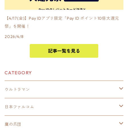
【4/17(金)】Pay IDアプリ限定「Pay ID ポイント10倍大還元
祭」を開催！
2026/4/8
記事一覧を見る
CATEGORY
ウルトラマン
モバイルバッテリー
日本ファルコム
スカジャンキーチェーン
イースⅧ
鷹の爪団