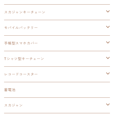
モバイルバッテリー
スカジャン
東亰ザナドゥ
モバイルバッテリー
スカジャンキーチェーン
手帳型スマホカバー
シャツ
閃の軌跡Ⅲ
手帳型スマホカバー
ウルトラマンシリーズ
モバイルバッテリー
3in1充電ケーブル
モバイルバッテリー
閃の軌跡Ⅳ
日本ファルコム
ウルトラマン
手帳型スマホカバー
手帳型スマホカバー
手帳型スマホカバー
閃の軌跡Ⅲ
軌跡シリーズ
鷹の爪
鷹の爪団
Tシャツ型キーチェーン
スカジャンキーチェーン
モバイルバッテリー
軌跡シリーズ
トランプ
閃の軌跡Ⅱ
イースⅧ
イースⅧ
日本ファルコム
レコードコースター
Tシャツキーチェーン
レコードコースター
イース
カーマグネット
トランプ
閃の軌跡Ⅲ
イースⅨ
東亰ザナドゥ
閃の軌跡Ⅲ
日本ファルコム
蓄電池
ケーブルステージ
オリジナルトランプ
手帳型スマホカバー
閃の軌跡
零の軌跡：改
阪神タイガース
閃の軌跡Ⅳ
スカジャン