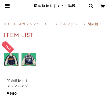
閃の軌跡Ⅲ | ｉｏ・琳派
HOM
スカジャンキーチェ
日本ファルコ
閃の軌跡
E
ーン
ム
Ⅲ
ITEM LIST
閃の軌跡Ⅲミニ
チュアスカジャ
ン型キーホルダ
¥980
ー