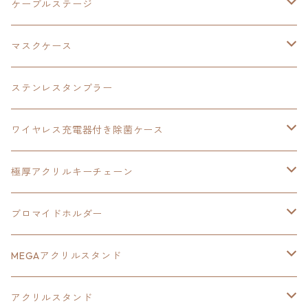
極厚アクリルキーチェーン
軌跡シリーズ15周年
イースvs空の軌跡
界の軌跡
ドラえもん
黎の軌跡Ⅱ
零の軌跡：改
イースⅨ
軌跡シリーズ
ケーブルステージ
ダブルアクリルキーチェーン
黎の軌跡
オーロラアクリルスタンド
創の軌跡
軌跡シリーズ20周年
界の軌跡
碧の軌跡：改
創の軌跡
閃の軌跡Ⅲ
マスクケース
黎の軌跡Ⅱ
界の軌跡
創の軌跡
創の軌跡
創の軌跡
ステンレスタンブラー
アクリルマグネット
空の軌跡1st
40周年記念
ワイヤレス充電器付き除菌ケース
ヘッドホンスタンド
イース
創の軌跡
極厚アクリルキーチェーン
亰都ザナドゥ
イース
日本ファルコム40周年記念イラスト
ブロマイドホルダー
王冠クリップ
黎の軌跡
40周年記念
MEGAアクリルスタンド
イースⅧ
黎の軌跡
黎の軌跡
アクリルスタンド