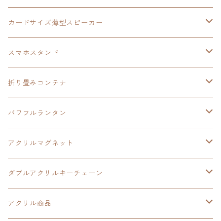
創の軌跡
黎の軌跡Ⅱ
オーロラ
カードサイズ薄型スピーカー
HOT-SHOT
イースⅨ
イースⅧ
黎の軌跡
スマホスタンド
閃の軌跡Ⅳ
軌跡シリーズ20周年記念
40周年記念
ワイヤレス充電スマホスタンド
折り畳みコンテナ
黎の軌跡
黎の軌跡Ⅱ
黎の軌跡Ⅱ
パワフルランタン
碧の軌跡：改
イースⅧ
創の軌跡
アクリルマグネット
閃の軌跡Ⅲ
イースⅩ
創の軌跡
ダブルアクリルキーチェーン
創の軌跡
界の軌跡
創の軌跡
アクリル商品