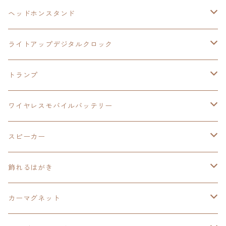
ヘッドホンスタンド
モバイルバッテリー
碧の軌跡：改
閃の軌跡Ⅲ
イースⅨ
サンリオ
ヘッドホンスタンド
ワイヤレスモバイルバッテリー
アクリルヘッドホンスタンド
創の軌跡
ソーラーパネル
零の軌跡：改
ワンピース
閃の軌跡Ⅳ
ライトアップデジタルクロック
置くだけスピーカー
ワイヤレスモバイルバッテリー
ケーブルステージ
40周年記念
LEDライト付き
碧の軌跡：改
今日から俺は！！
イースⅨ
閃の軌跡Ⅳ
トランプ
飾れるはがき
置くだけスピーカー
イラストフレームクロック
黎の軌跡
閃の軌跡Ⅳ
創の軌跡
ゴジラ
零の軌跡：改
イースⅨ
日本ファルコム
ワイヤレスモバイルバッテリー
除菌ケース
マグカップ
3in1充電ケーブル
黎の軌跡Ⅱ
イースⅨ
黎の軌跡
手塚治虫
碧の軌跡：改
零の軌跡：改
イースⅨ
スピーカー
オーロラアクリルスタンド
オーロラアクリル
カードサイズスピーカー
イースⅩ
黎の軌跡Ⅱ
ウルトラマン
創の軌跡
碧の軌跡：改
閃の軌跡
置くだけスピーカー
飾れるはがき
折り畳みコンテナ
碧の軌跡：改
東亰ザナドゥeX+
空の軌跡1st
タツノコプロ
黎の軌跡
創の軌跡
閃の軌跡Ⅳ
バイブレーションスピーカー
閃の軌跡Ⅳ
カーマグネット
アクリルマグネット
創の軌跡