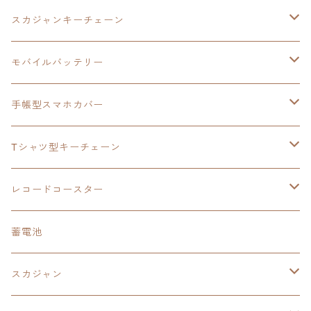
モバイルバッテリー
スカジャン
東亰ザナドゥ
モバイルバッテリー
スカジャンキーチェーン
手帳型スマホカバー
シャツ
閃の軌跡Ⅲ
手帳型スマホカバー
ウルトラマンシリーズ
モバイルバッテリー
3in1充電ケーブル
モバイルバッテリー
閃の軌跡Ⅳ
日本ファルコム
ウルトラマン
手帳型スマホカバー
手帳型スマホカバー
手帳型スマホカバー
閃の軌跡Ⅲ
軌跡シリーズ
鷹の爪
鷹の爪団
Tシャツ型キーチェーン
スカジャンキーチェーン
モバイルバッテリー
軌跡シリーズ
トランプ
閃の軌跡Ⅱ
イースⅧ
イースⅧ
日本ファルコム
レコードコースター
Tシャツキーチェーン
レコードコースター
イース
カーマグネット
トランプ
閃の軌跡Ⅲ
イースⅨ
東亰ザナドゥ
閃の軌跡Ⅲ
日本ファルコム
蓄電池
ケーブルステージ
オリジナルトランプ
手帳型スマホカバー
閃の軌跡
零の軌跡：改
阪神タイガース
閃の軌跡Ⅳ
スカジャン
ヘッドホンスタンド
モバイルバッテリー