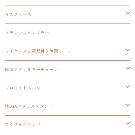
ダブルアクリルキーチェーン
黎の軌跡
オーロラアクリルスタンド
創の軌跡
軌跡シリーズ20周年
界の軌跡
碧の軌跡：改
創の軌跡
閃の軌跡Ⅲ
マスクケース
黎の軌跡Ⅱ
界の軌跡
創の軌跡
創の軌跡
創の軌跡
ステンレスタンブラー
アクリルマグネット
空の軌跡1st
40周年記念
ワイヤレス充電器付き除菌ケース
ヘッドホンスタンド
イース
創の軌跡
極厚アクリルキーチェーン
亰都ザナドゥ
イース
日本ファルコム40周年記念イラスト
ブロマイドホルダー
王冠クリップ
黎の軌跡
40周年記念
MEGAアクリルスタンド
イースⅧ
黎の軌跡
黎の軌跡
アクリルスタンド