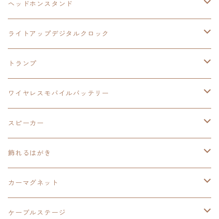
碧の軌跡：改
閃の軌跡Ⅲ
イースⅨ
サンリオ
ヘッドホンスタンド
ワイヤレスモバイルバッテリー
アクリルヘッドホンスタンド
創の軌跡
ソーラーパネル
零の軌跡：改
ワンピース
閃の軌跡Ⅳ
ライトアップデジタルクロック
置くだけスピーカー
ワイヤレスモバイルバッテリー
ケーブルステージ
40周年記念
LEDライト付き
碧の軌跡：改
今日から俺は！！
イースⅨ
閃の軌跡Ⅳ
トランプ
飾れるはがき
置くだけスピーカー
イラストフレームクロック
黎の軌跡
閃の軌跡Ⅳ
創の軌跡
ゴジラ
零の軌跡：改
イースⅨ
日本ファルコム
ワイヤレスモバイルバッテリー
除菌ケース
マグカップ
3in1充電ケーブル
黎の軌跡Ⅱ
イースⅨ
黎の軌跡
手塚治虫
碧の軌跡：改
零の軌跡：改
イースⅨ
スピーカー
オーロラアクリルスタンド
オーロラアクリル
カードサイズスピーカー
イースⅩ
黎の軌跡Ⅱ
ウルトラマン
創の軌跡
碧の軌跡：改
閃の軌跡
置くだけスピーカー
飾れるはがき
折り畳みコンテナ
碧の軌跡：改
東亰ザナドゥeX+
空の軌跡1st
タツノコプロ
黎の軌跡
創の軌跡
閃の軌跡Ⅳ
バイブレーションスピーカー
閃の軌跡Ⅳ
カーマグネット
アクリルマグネット
創の軌跡
極厚アクリルキーチェーン
軌跡シリーズ15周年
イースvs空の軌跡
界の軌跡
ドラえもん
黎の軌跡Ⅱ
零の軌跡：改
イースⅨ
軌跡シリーズ
ケーブルステージ