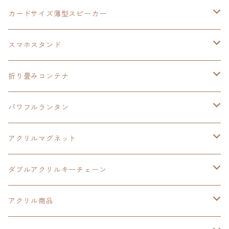
創の軌跡
黎の軌跡Ⅱ
オーロラ
カードサイズ薄型スピーカー
HOT-SHOT
イースⅨ
イースⅧ
黎の軌跡
スマホスタンド
閃の軌跡Ⅳ
軌跡シリーズ20周年記念
40周年記念
ワイヤレス充電スマホスタンド
折り畳みコンテナ
黎の軌跡
黎の軌跡Ⅱ
黎の軌跡Ⅱ
パワフルランタン
碧の軌跡：改
イースⅧ
創の軌跡
アクリルマグネット
閃の軌跡Ⅲ
イースⅩ
創の軌跡
ダブルアクリルキーチェーン
創の軌跡
界の軌跡
創の軌跡
アクリル商品