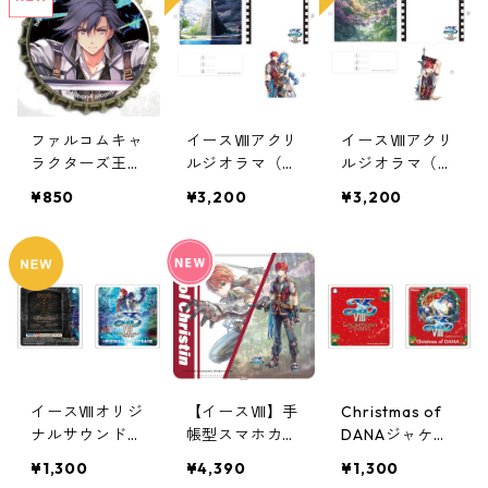
ファルコムキャ
イースⅧアクリ
イースⅧアクリ
ラクターズ王冠
ルジオラマ（ア
ルジオラマ（ア
クリップ
ドル&ダーナ）
ドル）
¥850
¥3,200
¥3,200
イースⅧオリジ
【イースⅧ】手
Christmas of
ナルサウンドト
帳型スマホカバ
DANAジャケッ
ラックジャケッ
ー（アドル）
トアクリルコー
¥1,300
¥4,390
¥1,300
トアクリルコー
スター