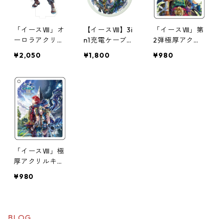
「イースⅧ」オ
【イースⅧ】3i
「イースⅧ」第
ーロラアクリル
n1充電ケーブル
2弾極厚アクリ
スタンド
（イメージビジ
ルキーチェーン
¥2,050
¥1,800
¥980
ュアル_ダー
ナ）
「イースⅧ」極
厚アクリルキー
チェーン
¥980
BLOG