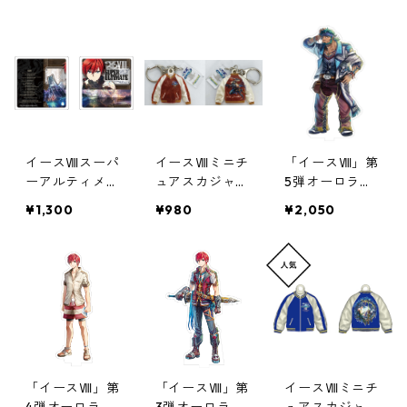
スター
イースⅧスーパ
イースⅧミニチ
「イースⅧ」第
ーアルティメッ
ュアスカジャン
5弾オーロラア
トジャケットア
型キーホルダー
クリルスタンド
¥1,300
¥980
¥2,050
クリルコースタ
（アドル）
ー
「イースⅧ」第
「イースⅧ」第
イースⅧミニチ