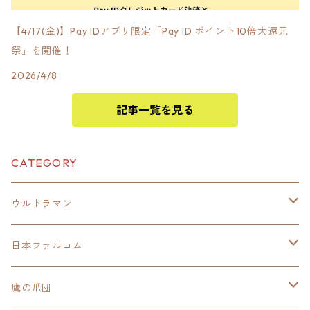
【4/17(金)】Pay IDアプリ限定「Pay ID ポイント10倍大還元
祭」を開催！
2026/4/8
記事一覧を見る
CATEGORY
ウルトラマン
モバイルバッテリー
日本ファルコム
スカジャンキーチェーン
イースⅧ
鷹の爪団