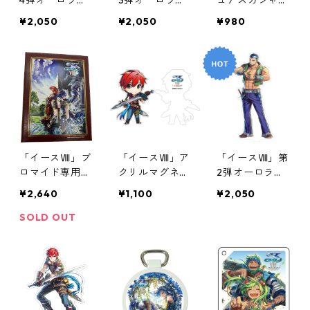
4弾オーロラア
3弾オーロラア
ュアスカジャン
クリルスタンド
クリルスタンド
型キーホルダー
¥2,050
¥2,050
¥980
（ダーナ）
「イースⅧ」ブ
「イースⅧ」ア
「イースⅧ」第
ロマイド専用フ
クリルマグネッ
2弾オーロラア
ォトアルバム
ト第1弾
クリルスタンド
¥2,640
¥1,100
¥2,050
SOLD OUT