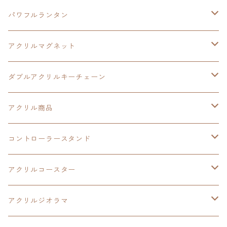
黎の軌跡
黎の軌跡Ⅱ
黎の軌跡Ⅱ
パワフルランタン
碧の軌跡：改
イースⅧ
創の軌跡
アクリルマグネット
閃の軌跡Ⅲ
イースⅩ
創の軌跡
ダブルアクリルキーチェーン
創の軌跡
界の軌跡
創の軌跡
アクリル商品
LEDアクリルカード
コントローラースタンド
界の軌跡
アクリルジオラマ
イースⅨ
アクリルコースター
閃の軌跡Ⅳ
イースⅧ
アクリルジオラマ