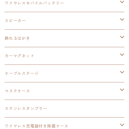
イラストフレームクロック
黎の軌跡
閃の軌跡Ⅳ
創の軌跡
ゴジラ
零の軌跡：改
イースⅨ
日本ファルコム
ワイヤレスモバイルバッテリー
除菌ケース
マグカップ
3in1充電ケーブル
黎の軌跡Ⅱ
イースⅨ
黎の軌跡
手塚治虫
碧の軌跡：改
零の軌跡：改
イースⅨ
スピーカー
オーロラアクリルスタンド
オーロラアクリル
カードサイズスピーカー
イースⅩ
黎の軌跡Ⅱ
ウルトラマン
創の軌跡
碧の軌跡：改
閃の軌跡
置くだけスピーカー
飾れるはがき
折り畳みコンテナ
碧の軌跡：改
東亰ザナドゥeX+
空の軌跡1st
タツノコプロ
黎の軌跡
創の軌跡
閃の軌跡Ⅳ
バイブレーションスピーカー
閃の軌跡Ⅳ
カーマグネット
アクリルマグネット
創の軌跡
極厚アクリルキーチェーン
軌跡シリーズ15周年
イースvs空の軌跡
界の軌跡
ドラえもん
黎の軌跡Ⅱ
零の軌跡：改
イースⅨ
軌跡シリーズ
ケーブルステージ
ダブルアクリルキーチェーン
黎の軌跡
オーロラアクリルスタンド
創の軌跡
軌跡シリーズ20周年
界の軌跡
碧の軌跡：改
創の軌跡
閃の軌跡Ⅲ
マスクケース
黎の軌跡Ⅱ
界の軌跡
創の軌跡
創の軌跡
創の軌跡
ステンレスタンブラー
アクリルマグネット
空の軌跡1st
40周年記念
ワイヤレス充電器付き除菌ケース