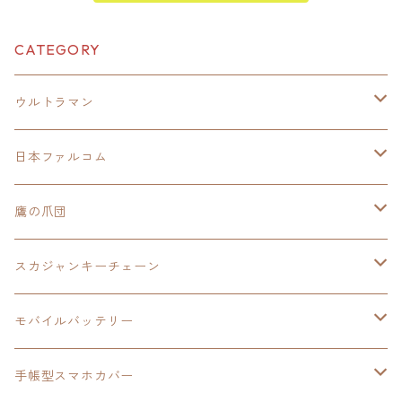
CATEGORY
ウルトラマン
モバイルバッテリー
日本ファルコム
スカジャンキーチェーン
イースⅧ
鷹の爪団
モバイルバッテリー
スカジャン
東亰ザナドゥ
モバイルバッテリー
スカジャンキーチェーン
手帳型スマホカバー
シャツ
閃の軌跡Ⅲ
手帳型スマホカバー
ウルトラマンシリーズ
モバイルバッテリー
3in1充電ケーブル
モバイルバッテリー
閃の軌跡Ⅳ
日本ファルコム
ウルトラマン
手帳型スマホカバー