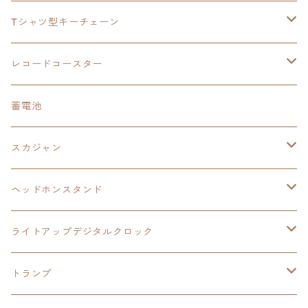
手帳型スマホカバー
手帳型スマホカバー
閃の軌跡Ⅲ
軌跡シリーズ
鷹の爪
鷹の爪団
Tシャツ型キーチェーン
スカジャンキーチェーン
モバイルバッテリー
軌跡シリーズ
トランプ
閃の軌跡Ⅱ
イースⅧ
イースⅧ
日本ファルコム
レコードコースター
Tシャツキーチェーン
レコードコースター
イース
カーマグネット
トランプ
閃の軌跡Ⅲ
イースⅨ
東亰ザナドゥ
閃の軌跡Ⅲ
日本ファルコム
蓄電池
ケーブルステージ
オリジナルトランプ
手帳型スマホカバー
閃の軌跡
零の軌跡：改
阪神タイガース
閃の軌跡Ⅳ
スカジャン
ヘッドホンスタンド
モバイルバッテリー
碧の軌跡：改
閃の軌跡Ⅲ
イースⅨ
サンリオ
ヘッドホンスタンド
ワイヤレスモバイルバッテリー
アクリルヘッドホンスタンド
創の軌跡
ソーラーパネル
零の軌跡：改
ワンピース
閃の軌跡Ⅳ
ライトアップデジタルクロック
置くだけスピーカー
ワイヤレスモバイルバッテリー
ケーブルステージ
40周年記念
LEDライト付き
碧の軌跡：改
今日から俺は！！
イースⅨ
閃の軌跡Ⅳ
トランプ
飾れるはがき
置くだけスピーカー