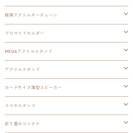
ヘッドホンスタンド
イース
創の軌跡
極厚アクリルキーチェーン
亰都ザナドゥ
イース
日本ファルコム40周年記念イラスト
ブロマイドホルダー
王冠クリップ
黎の軌跡
40周年記念
MEGAアクリルスタンド
イースⅧ
黎の軌跡
黎の軌跡
アクリルスタンド
創の軌跡
黎の軌跡Ⅱ
オーロラ
カードサイズ薄型スピーカー
HOT-SHOT
イースⅨ
イースⅧ
黎の軌跡
スマホスタンド
閃の軌跡Ⅳ
軌跡シリーズ20周年記念
40周年記念
ワイヤレス充電スマホスタンド
折り畳みコンテナ