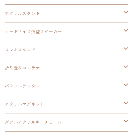
イースⅧ
黎の軌跡
黎の軌跡
アクリルスタンド
創の軌跡
黎の軌跡Ⅱ
オーロラ
カードサイズ薄型スピーカー
HOT-SHOT
イースⅨ
イースⅧ
黎の軌跡
スマホスタンド
閃の軌跡Ⅳ
軌跡シリーズ20周年記念
40周年記念
ワイヤレス充電スマホスタンド
折り畳みコンテナ
黎の軌跡
黎の軌跡Ⅱ
黎の軌跡Ⅱ
パワフルランタン
碧の軌跡：改
イースⅧ
創の軌跡
アクリルマグネット
閃の軌跡Ⅲ
イースⅩ
創の軌跡
ダブルアクリルキーチェーン