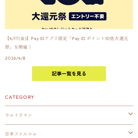
【4/17(金)】Pay IDアプリ限定「Pay ID ポイント10倍大還元
祭」を開催！
2026/4/8
記事一覧を見る
CATEGORY
ウルトラマン
モバイルバッテリー
日本ファルコム