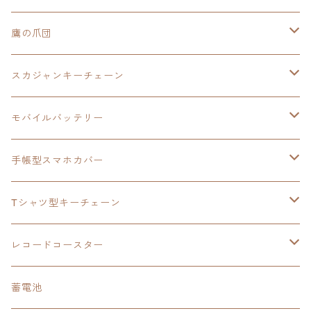
スカジャンキーチェーン
イースⅧ
鷹の爪団
モバイルバッテリー
スカジャン
東亰ザナドゥ
モバイルバッテリー
スカジャンキーチェーン
手帳型スマホカバー
シャツ
閃の軌跡Ⅲ
手帳型スマホカバー
ウルトラマンシリーズ
モバイルバッテリー
3in1充電ケーブル
モバイルバッテリー
閃の軌跡Ⅳ
日本ファルコム
ウルトラマン
手帳型スマホカバー
手帳型スマホカバー
手帳型スマホカバー
閃の軌跡Ⅲ
軌跡シリーズ
鷹の爪
鷹の爪団
Tシャツ型キーチェーン
スカジャンキーチェーン
モバイルバッテリー
軌跡シリーズ
トランプ
閃の軌跡Ⅱ
イースⅧ
イースⅧ
日本ファルコム
レコードコースター
Tシャツキーチェーン
レコードコースター
イース
カーマグネット
トランプ
閃の軌跡Ⅲ
イースⅨ
東亰ザナドゥ
閃の軌跡Ⅲ
日本ファルコム
蓄電池