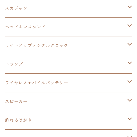
ケーブルステージ
オリジナルトランプ
手帳型スマホカバー
閃の軌跡
零の軌跡：改
阪神タイガース
閃の軌跡Ⅳ
スカジャン
ヘッドホンスタンド
モバイルバッテリー
碧の軌跡：改
閃の軌跡Ⅲ
イースⅨ
サンリオ
ヘッドホンスタンド
ワイヤレスモバイルバッテリー
アクリルヘッドホンスタンド
創の軌跡
ソーラーパネル
零の軌跡：改
ワンピース
閃の軌跡Ⅳ
ライトアップデジタルクロック
置くだけスピーカー
ワイヤレスモバイルバッテリー
ケーブルステージ
40周年記念
LEDライト付き
碧の軌跡：改
今日から俺は！！
イースⅨ
閃の軌跡Ⅳ
トランプ
飾れるはがき
置くだけスピーカー
イラストフレームクロック
黎の軌跡
閃の軌跡Ⅳ
創の軌跡
ゴジラ
零の軌跡：改
イースⅨ
日本ファルコム
ワイヤレスモバイルバッテリー
除菌ケース
マグカップ
3in1充電ケーブル
黎の軌跡Ⅱ
イースⅨ
黎の軌跡
手塚治虫
碧の軌跡：改
零の軌跡：改
イースⅨ
スピーカー
オーロラアクリルスタンド
オーロラアクリル
カードサイズスピーカー
イースⅩ
黎の軌跡Ⅱ
ウルトラマン
創の軌跡
碧の軌跡：改
閃の軌跡
置くだけスピーカー
飾れるはがき
折り畳みコンテナ