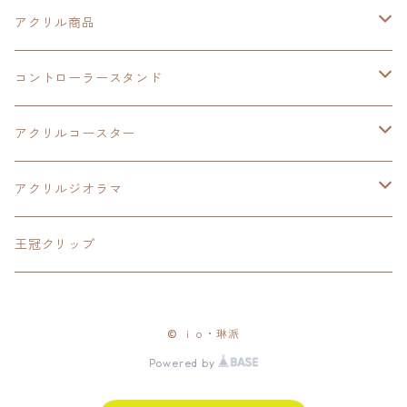
創の軌跡
界の軌跡
創の軌跡
アクリル商品
LEDアクリルカード
コントローラースタンド
界の軌跡
アクリルジオラマ
イースⅨ
アクリルコースター
閃の軌跡Ⅳ
イースⅧ
アクリルジオラマ
碧の軌跡:改
閃の軌跡Ⅱ
閃の軌跡Ⅲ
王冠クリップ
零の軌跡:改
閃の軌跡Ⅲ
黎の軌跡
© ｉｏ・琳派
創の軌跡
黎の軌跡Ⅱ
創の軌跡
Powered by