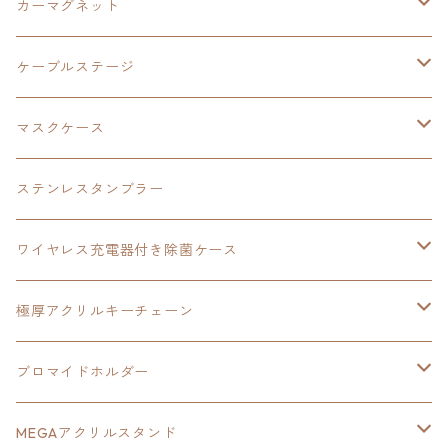
碧の軌跡：改
東亰ザナドゥeX+
空の軌跡1st
タツノコプロ
黎の軌跡
創の軌跡
閃の軌跡Ⅳ
バイブレーションスピーカー
閃の軌跡Ⅳ
カーマグネット
アクリルマグネット
創の軌跡
極厚アクリルキーチェーン
軌跡シリーズ15周年
イースvs空の軌跡
界の軌跡
ドラえもん
黎の軌跡Ⅱ
零の軌跡：改
イースⅨ
軌跡シリーズ
ケーブルステージ
ダブルアクリルキーチェーン
黎の軌跡
オーロラアクリルスタンド
創の軌跡
軌跡シリーズ20周年
界の軌跡
碧の軌跡：改
創の軌跡
閃の軌跡Ⅲ
マスクケース
黎の軌跡Ⅱ
界の軌跡
創の軌跡
創の軌跡
創の軌跡
ステンレスタンブラー
アクリルマグネット
空の軌跡1st
40周年記念
ワイヤレス充電器付き除菌ケース
ヘッドホンスタンド
イース
創の軌跡
極厚アクリルキーチェーン
亰都ザナドゥ
イース
日本ファルコム40周年記念イラスト
ブロマイドホルダー
王冠クリップ
黎の軌跡
40周年記念
MEGAアクリルスタンド