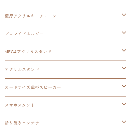
ヘッドホンスタンド
イース
創の軌跡
極厚アクリルキーチェーン
亰都ザナドゥ
イース
日本ファルコム40周年記念イラスト
ブロマイドホルダー
王冠クリップ
黎の軌跡
40周年記念
MEGAアクリルスタンド
イースⅧ
黎の軌跡
黎の軌跡
アクリルスタンド
創の軌跡
黎の軌跡Ⅱ
オーロラ
カードサイズ薄型スピーカー
HOT-SHOT
イースⅨ
イースⅧ
黎の軌跡
スマホスタンド
閃の軌跡Ⅳ
軌跡シリーズ20周年記念
40周年記念
ワイヤレス充電スマホスタンド
折り畳みコンテナ