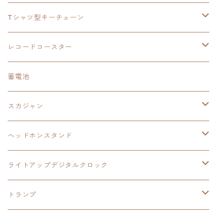
手帳型スマホカバー
手帳型スマホカバー
閃の軌跡Ⅲ
軌跡シリーズ
鷹の爪
鷹の爪団
Tシャツ型キーチェーン
スカジャンキーチェーン
モバイルバッテリー
軌跡シリーズ
トランプ
閃の軌跡Ⅱ
イースⅧ
イースⅧ
日本ファルコム
レコードコースター
Tシャツキーチェーン
レコードコースター
イース
カーマグネット
トランプ
閃の軌跡Ⅲ
イースⅨ
東亰ザナドゥ
閃の軌跡Ⅲ
日本ファルコム
蓄電池
ケーブルステージ
オリジナルトランプ
手帳型スマホカバー
閃の軌跡
零の軌跡：改
阪神タイガース
閃の軌跡Ⅳ
スカジャン
ヘッドホンスタンド
モバイルバッテリー
碧の軌跡：改
閃の軌跡Ⅲ
イースⅨ
サンリオ
ヘッドホンスタンド
ワイヤレスモバイルバッテリー
アクリルヘッドホンスタンド
創の軌跡
ソーラーパネル
零の軌跡：改
ワンピース
閃の軌跡Ⅳ
ライトアップデジタルクロック
置くだけスピーカー
ワイヤレスモバイルバッテリー
ケーブルステージ
40周年記念
LEDライト付き
碧の軌跡：改
今日から俺は！！
イースⅨ
閃の軌跡Ⅳ
トランプ
飾れるはがき
置くだけスピーカー