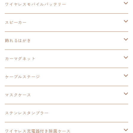
イラストフレームクロック
黎の軌跡
閃の軌跡Ⅳ
創の軌跡
ゴジラ
零の軌跡：改
イースⅨ
日本ファルコム
ワイヤレスモバイルバッテリー
除菌ケース
マグカップ
3in1充電ケーブル
黎の軌跡Ⅱ
イースⅨ
黎の軌跡
手塚治虫
碧の軌跡：改
零の軌跡：改
イースⅨ
スピーカー
オーロラアクリルスタンド
オーロラアクリル
カードサイズスピーカー
イースⅩ
黎の軌跡Ⅱ
ウルトラマン
創の軌跡
碧の軌跡：改
閃の軌跡
置くだけスピーカー
飾れるはがき
折り畳みコンテナ
碧の軌跡：改
東亰ザナドゥeX+
空の軌跡1st
タツノコプロ
黎の軌跡
創の軌跡
閃の軌跡Ⅳ
バイブレーションスピーカー
閃の軌跡Ⅳ
カーマグネット
アクリルマグネット
創の軌跡
極厚アクリルキーチェーン
軌跡シリーズ15周年
イースvs空の軌跡
界の軌跡
ドラえもん
黎の軌跡Ⅱ
零の軌跡：改
イースⅨ
軌跡シリーズ
ケーブルステージ
ダブルアクリルキーチェーン
黎の軌跡
オーロラアクリルスタンド
創の軌跡
軌跡シリーズ20周年
界の軌跡
碧の軌跡：改
創の軌跡
閃の軌跡Ⅲ
マスクケース
黎の軌跡Ⅱ
界の軌跡
創の軌跡
創の軌跡
創の軌跡
ステンレスタンブラー
アクリルマグネット
空の軌跡1st
40周年記念
ワイヤレス充電器付き除菌ケース