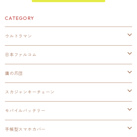
CATEGORY
ウルトラマン
モバイルバッテリー
日本ファルコム
スカジャンキーチェーン
イースⅧ
鷹の爪団
モバイルバッテリー
スカジャン
東亰ザナドゥ
モバイルバッテリー
スカジャンキーチェーン
手帳型スマホカバー
シャツ
閃の軌跡Ⅲ
手帳型スマホカバー
ウルトラマンシリーズ
モバイルバッテリー
3in1充電ケーブル
モバイルバッテリー
閃の軌跡Ⅳ
日本ファルコム
ウルトラマン
手帳型スマホカバー