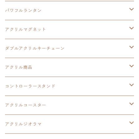
黎の軌跡
黎の軌跡Ⅱ
黎の軌跡Ⅱ
パワフルランタン
碧の軌跡：改
イースⅧ
創の軌跡
アクリルマグネット
閃の軌跡Ⅲ
イースⅩ
創の軌跡
ダブルアクリルキーチェーン
創の軌跡
界の軌跡
創の軌跡
アクリル商品
LEDアクリルカード
コントローラースタンド
界の軌跡
アクリルジオラマ
イースⅨ
アクリルコースター
閃の軌跡Ⅳ
イースⅧ
アクリルジオラマ