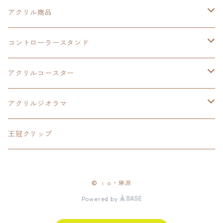
創の軌跡
界の軌跡
創の軌跡
アクリル商品
LEDアクリルカード
コントローラースタンド
界の軌跡
アクリルジオラマ
イースⅨ
アクリルコースター
閃の軌跡Ⅳ
イースⅧ
アクリルジオラマ
碧の軌跡:改
閃の軌跡Ⅱ
閃の軌跡Ⅲ
王冠クリップ
零の軌跡:改
閃の軌跡Ⅲ
黎の軌跡
© ｉｏ・琳派
創の軌跡
黎の軌跡Ⅱ
創の軌跡
Powered by