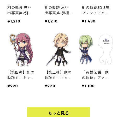
創の軌跡 思い
創の軌跡 思い
創の軌跡3D 3層
出写真第2弾極
出写真第1弾極
プリントアクリ
厚アクリルキー
厚アクリルキー
ルキーチェーン
¥1,210
¥1,210
¥1,480
チェーン
チェーン
【第四弾】創の
【第三弾】創の
「英雄伝説 創
軌跡ミニキャラ
軌跡ミニキャラ
の軌跡」アクリ
マグネット
マグネット
ルマグネット第
¥920
¥920
¥1,100
4弾
もっと見る