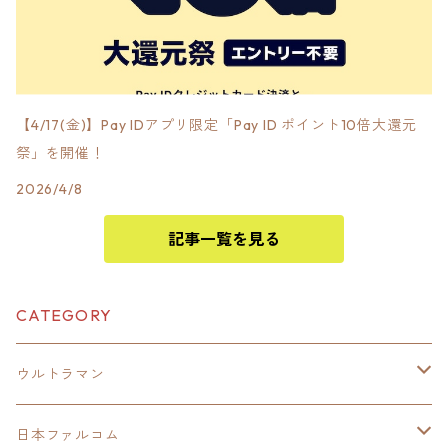
【4/17(金)】Pay IDアプリ限定「Pay ID ポイント10倍大還元
祭」を開催！
2026/4/8
記事一覧を見る
CATEGORY
ウルトラマン
モバイルバッテリー
日本ファルコム