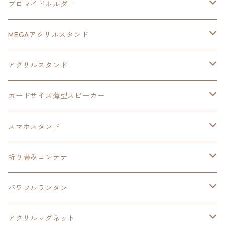
亰都ザナドゥ
イース
日本ファルコム40周年記念イラスト
ブロマイドホルダー
王冠クリップ
黎の軌跡
40周年記念
MEGAアクリルスタンド
イースⅧ
黎の軌跡
黎の軌跡
アクリルスタンド
創の軌跡
黎の軌跡Ⅱ
オーロラ
カードサイズ薄型スピーカー
HOT-SHOT
イースⅨ
イースⅧ
黎の軌跡
スマホスタンド
閃の軌跡Ⅳ
軌跡シリーズ20周年記念
40周年記念
ワイヤレス充電スマホスタンド
折り畳みコンテナ
黎の軌跡
黎の軌跡Ⅱ
黎の軌跡Ⅱ
パワフルランタン
碧の軌跡：改
イースⅧ
創の軌跡
アクリルマグネット