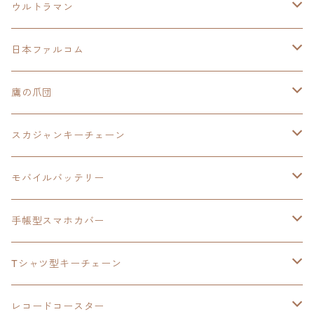
ウルトラマン
モバイルバッテリー
日本ファルコム
スカジャンキーチェーン
イースⅧ
鷹の爪団
モバイルバッテリー
スカジャン
東亰ザナドゥ
モバイルバッテリー
スカジャンキーチェーン
手帳型スマホカバー
シャツ
閃の軌跡Ⅲ
手帳型スマホカバー
ウルトラマンシリーズ
モバイルバッテリー
3in1充電ケーブル
モバイルバッテリー
閃の軌跡Ⅳ
日本ファルコム
ウルトラマン
手帳型スマホカバー
手帳型スマホカバー
手帳型スマホカバー
閃の軌跡Ⅲ
軌跡シリーズ
鷹の爪
鷹の爪団
Tシャツ型キーチェーン
スカジャンキーチェーン
モバイルバッテリー
軌跡シリーズ
トランプ
閃の軌跡Ⅱ
イースⅧ
イースⅧ
日本ファルコム
レコードコースター