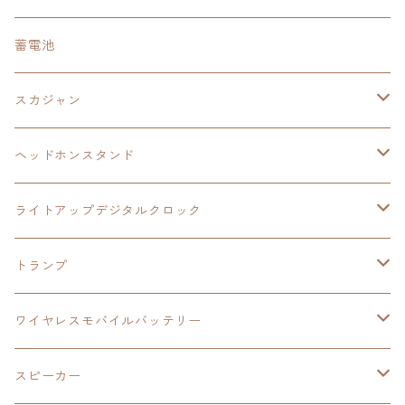
Tシャツキーチェーン
レコードコースター
イース
カーマグネット
トランプ
閃の軌跡Ⅲ
イースⅨ
東亰ザナドゥ
閃の軌跡Ⅲ
日本ファルコム
蓄電池
ケーブルステージ
オリジナルトランプ
手帳型スマホカバー
閃の軌跡
零の軌跡：改
阪神タイガース
閃の軌跡Ⅳ
スカジャン
ヘッドホンスタンド
モバイルバッテリー
碧の軌跡：改
閃の軌跡Ⅲ
イースⅨ
サンリオ
ヘッドホンスタンド
ワイヤレスモバイルバッテリー
アクリルヘッドホンスタンド
創の軌跡
ソーラーパネル
零の軌跡：改
ワンピース
閃の軌跡Ⅳ
ライトアップデジタルクロック
置くだけスピーカー
ワイヤレスモバイルバッテリー
ケーブルステージ
40周年記念
LEDライト付き
碧の軌跡：改
今日から俺は！！
イースⅨ
閃の軌跡Ⅳ
トランプ
飾れるはがき
置くだけスピーカー
イラストフレームクロック
黎の軌跡
閃の軌跡Ⅳ
創の軌跡
ゴジラ
零の軌跡：改
イースⅨ
日本ファルコム
ワイヤレスモバイルバッテリー
除菌ケース
マグカップ
3in1充電ケーブル
黎の軌跡Ⅱ
イースⅨ
黎の軌跡
手塚治虫
碧の軌跡：改
零の軌跡：改
イースⅨ
スピーカー