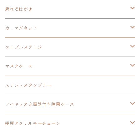
オーロラアクリルスタンド
オーロラアクリル
カードサイズスピーカー
イースⅩ
黎の軌跡Ⅱ
ウルトラマン
創の軌跡
碧の軌跡：改
閃の軌跡
置くだけスピーカー
飾れるはがき
折り畳みコンテナ
碧の軌跡：改
東亰ザナドゥeX+
空の軌跡1st
タツノコプロ
黎の軌跡
創の軌跡
閃の軌跡Ⅳ
バイブレーションスピーカー
閃の軌跡Ⅳ
カーマグネット
アクリルマグネット
創の軌跡
極厚アクリルキーチェーン
軌跡シリーズ15周年
イースvs空の軌跡
界の軌跡
ドラえもん
黎の軌跡Ⅱ
零の軌跡：改
イースⅨ
軌跡シリーズ
ケーブルステージ
ダブルアクリルキーチェーン
黎の軌跡
オーロラアクリルスタンド
創の軌跡
軌跡シリーズ20周年
界の軌跡
碧の軌跡：改
創の軌跡
閃の軌跡Ⅲ
マスクケース
黎の軌跡Ⅱ
界の軌跡
創の軌跡
創の軌跡
創の軌跡
ステンレスタンブラー
アクリルマグネット
空の軌跡1st
40周年記念
ワイヤレス充電器付き除菌ケース
ヘッドホンスタンド
イース
創の軌跡
極厚アクリルキーチェーン