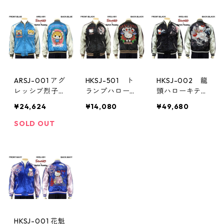
ARSJ-001 アグ
HKSJ-501 ト
HKSJ-002 龍
レッシブ烈子刺
ランプハローキ
頭ハローキティ
繍リバーシブル
ティ刺繍スカジ
刺繍スカジャン
¥24,624
¥14,080
¥49,680
スカジャン
ャン（シルバ
ー）
SOLD OUT
HKSJ-001 花魁