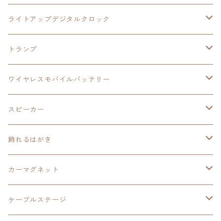
ワイヤレスモバイルバッテリー
アクリルヘッドホンスタンド
創の軌跡
ソーラーパネル
零の軌跡：改
ワンピース
閃の軌跡Ⅳ
ライトアップデジタルクロック
置くだけスピーカー
ワイヤレスモバイルバッテリー
ケーブルステージ
40周年記念
LEDライト付き
碧の軌跡：改
今日から俺は！！
イースⅨ
閃の軌跡Ⅳ
トランプ
飾れるはがき
置くだけスピーカー
イラストフレームクロック
黎の軌跡
閃の軌跡Ⅳ
創の軌跡
ゴジラ
零の軌跡：改
イースⅨ
日本ファルコム
ワイヤレスモバイルバッテリー
除菌ケース
マグカップ
3in1充電ケーブル
黎の軌跡Ⅱ
イースⅨ
黎の軌跡
手塚治虫
碧の軌跡：改
零の軌跡：改
イースⅨ
スピーカー
オーロラアクリルスタンド
オーロラアクリル
カードサイズスピーカー
イースⅩ
黎の軌跡Ⅱ
ウルトラマン
創の軌跡
碧の軌跡：改
閃の軌跡
置くだけスピーカー
飾れるはがき
折り畳みコンテナ
碧の軌跡：改
東亰ザナドゥeX+
空の軌跡1st
タツノコプロ
黎の軌跡
創の軌跡
閃の軌跡Ⅳ
バイブレーションスピーカー
閃の軌跡Ⅳ
カーマグネット
アクリルマグネット
創の軌跡
極厚アクリルキーチェーン
軌跡シリーズ15周年
イースvs空の軌跡
界の軌跡
ドラえもん
黎の軌跡Ⅱ
零の軌跡：改
イースⅨ
軌跡シリーズ
ケーブルステージ
ダブルアクリルキーチェーン