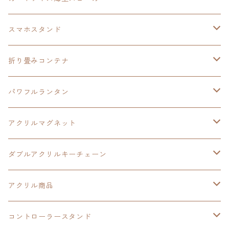
HOT-SHOT
イースⅨ
イースⅧ
黎の軌跡
スマホスタンド
閃の軌跡Ⅳ
軌跡シリーズ20周年記念
40周年記念
ワイヤレス充電スマホスタンド
折り畳みコンテナ
黎の軌跡
黎の軌跡Ⅱ
黎の軌跡Ⅱ
パワフルランタン
碧の軌跡：改
イースⅧ
創の軌跡
アクリルマグネット
閃の軌跡Ⅲ
イースⅩ
創の軌跡
ダブルアクリルキーチェーン
創の軌跡
界の軌跡
創の軌跡
アクリル商品
LEDアクリルカード
コントローラースタンド