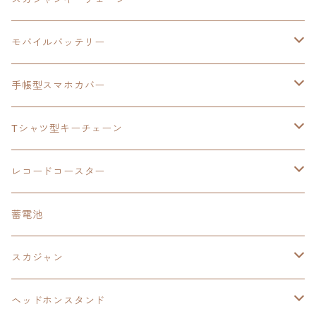
手帳型スマホカバー
シャツ
閃の軌跡Ⅲ
手帳型スマホカバー
ウルトラマンシリーズ
モバイルバッテリー
3in1充電ケーブル
モバイルバッテリー
閃の軌跡Ⅳ
日本ファルコム
ウルトラマン
手帳型スマホカバー
手帳型スマホカバー
手帳型スマホカバー
閃の軌跡Ⅲ
軌跡シリーズ
鷹の爪
鷹の爪団
Tシャツ型キーチェーン
スカジャンキーチェーン
モバイルバッテリー
軌跡シリーズ
トランプ
閃の軌跡Ⅱ
イースⅧ
イースⅧ
日本ファルコム
レコードコースター
Tシャツキーチェーン
レコードコースター
イース
カーマグネット
トランプ
閃の軌跡Ⅲ
イースⅨ
東亰ザナドゥ
閃の軌跡Ⅲ
日本ファルコム
蓄電池
ケーブルステージ
オリジナルトランプ
手帳型スマホカバー
閃の軌跡
零の軌跡：改
阪神タイガース
閃の軌跡Ⅳ
スカジャン
ヘッドホンスタンド
モバイルバッテリー
碧の軌跡：改
閃の軌跡Ⅲ
イースⅨ
サンリオ
ヘッドホンスタンド