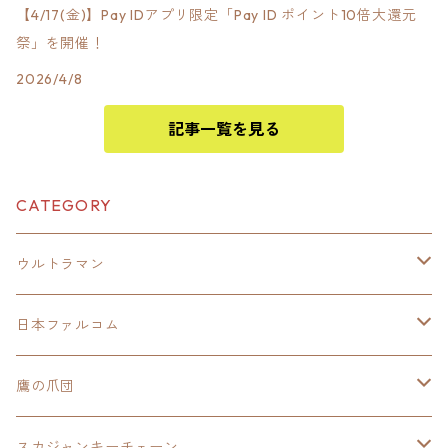
【4/17(金)】Pay IDアプリ限定「Pay ID ポイント10倍大還元
祭」を開催！
2026/4/8
記事一覧を見る
CATEGORY
ウルトラマン
モバイルバッテリー
日本ファルコム
スカジャンキーチェーン
イースⅧ
鷹の爪団
モバイルバッテリー
スカジャン
東亰ザナドゥ
モバイルバッテリー
スカジャンキーチェーン