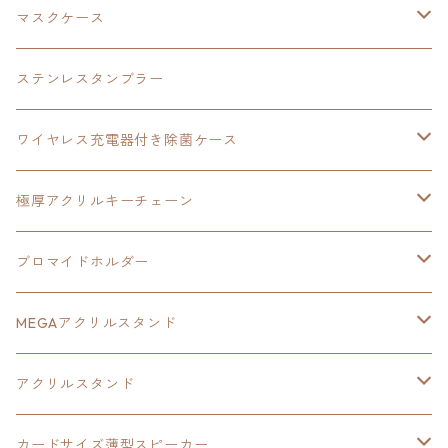
黎の軌跡
オーロラアクリルスタンド
創の軌跡
軌跡シリーズ20周年
界の軌跡
碧の軌跡：改
創の軌跡
閃の軌跡Ⅲ
マスクケース
黎の軌跡Ⅱ
界の軌跡
創の軌跡
創の軌跡
創の軌跡
ステンレスタンブラー
アクリルマグネット
空の軌跡1st
40周年記念
ワイヤレス充電器付き除菌ケース
ヘッドホンスタンド
イース
創の軌跡
極厚アクリルキーチェーン
亰都ザナドゥ
イース
日本ファルコム40周年記念イラスト
ブロマイドホルダー
王冠クリップ
黎の軌跡
40周年記念
MEGAアクリルスタンド
イースⅧ
黎の軌跡
黎の軌跡
アクリルスタンド
創の軌跡
黎の軌跡Ⅱ
オーロラ
カードサイズ薄型スピーカー