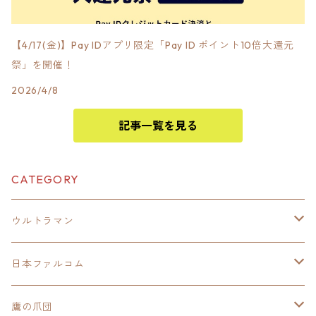
【4/17(金)】Pay IDアプリ限定「Pay ID ポイント10倍大還元
祭」を開催！
2026/4/8
記事一覧を見る
CATEGORY
ウルトラマン
モバイルバッテリー
日本ファルコム
スカジャンキーチェーン
イースⅧ
鷹の爪団