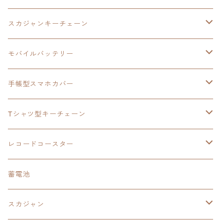
モバイルバッテリー
スカジャン
東亰ザナドゥ
モバイルバッテリー
スカジャンキーチェーン
手帳型スマホカバー
シャツ
閃の軌跡Ⅲ
手帳型スマホカバー
ウルトラマンシリーズ
モバイルバッテリー
3in1充電ケーブル
モバイルバッテリー
閃の軌跡Ⅳ
日本ファルコム
ウルトラマン
手帳型スマホカバー
手帳型スマホカバー
手帳型スマホカバー
閃の軌跡Ⅲ
軌跡シリーズ
鷹の爪
鷹の爪団
Tシャツ型キーチェーン
スカジャンキーチェーン
モバイルバッテリー
軌跡シリーズ
トランプ
閃の軌跡Ⅱ
イースⅧ
イースⅧ
日本ファルコム
レコードコースター
Tシャツキーチェーン
レコードコースター
イース
カーマグネット
トランプ
閃の軌跡Ⅲ
イースⅨ
東亰ザナドゥ
閃の軌跡Ⅲ
日本ファルコム
蓄電池
ケーブルステージ
オリジナルトランプ
手帳型スマホカバー
閃の軌跡
零の軌跡：改
阪神タイガース
閃の軌跡Ⅳ
スカジャン