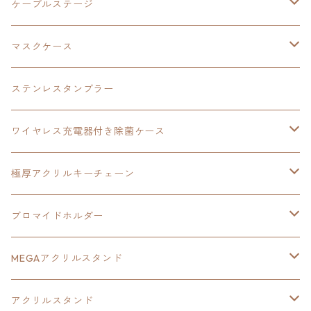
極厚アクリルキーチェーン
軌跡シリーズ15周年
イースvs空の軌跡
界の軌跡
ドラえもん
黎の軌跡Ⅱ
零の軌跡：改
イースⅨ
軌跡シリーズ
ケーブルステージ
ダブルアクリルキーチェーン
黎の軌跡
オーロラアクリルスタンド
創の軌跡
軌跡シリーズ20周年
界の軌跡
碧の軌跡：改
創の軌跡
閃の軌跡Ⅲ
マスクケース
黎の軌跡Ⅱ
界の軌跡
創の軌跡
創の軌跡
創の軌跡
ステンレスタンブラー
アクリルマグネット
空の軌跡1st
40周年記念
ワイヤレス充電器付き除菌ケース
ヘッドホンスタンド
イース
創の軌跡
極厚アクリルキーチェーン
亰都ザナドゥ
イース
日本ファルコム40周年記念イラスト
ブロマイドホルダー
王冠クリップ
黎の軌跡
40周年記念
MEGAアクリルスタンド
イースⅧ
黎の軌跡
黎の軌跡
アクリルスタンド