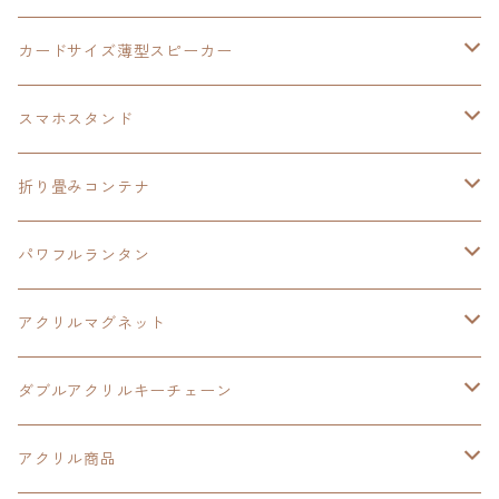
創の軌跡
黎の軌跡Ⅱ
オーロラ
カードサイズ薄型スピーカー
HOT-SHOT
イースⅨ
イースⅧ
黎の軌跡
スマホスタンド
閃の軌跡Ⅳ
軌跡シリーズ20周年記念
40周年記念
ワイヤレス充電スマホスタンド
折り畳みコンテナ
黎の軌跡
黎の軌跡Ⅱ
黎の軌跡Ⅱ
パワフルランタン
碧の軌跡：改
イースⅧ
創の軌跡
アクリルマグネット
閃の軌跡Ⅲ
イースⅩ
創の軌跡
ダブルアクリルキーチェーン
創の軌跡
界の軌跡
創の軌跡
アクリル商品