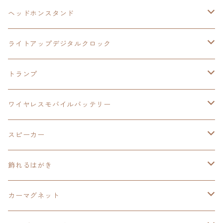
ヘッドホンスタンド
モバイルバッテリー
碧の軌跡：改
閃の軌跡Ⅲ
イースⅨ
サンリオ
ヘッドホンスタンド
ワイヤレスモバイルバッテリー
アクリルヘッドホンスタンド
創の軌跡
ソーラーパネル
零の軌跡：改
ワンピース
閃の軌跡Ⅳ
ライトアップデジタルクロック
置くだけスピーカー
ワイヤレスモバイルバッテリー
ケーブルステージ
40周年記念
LEDライト付き
碧の軌跡：改
今日から俺は！！
イースⅨ
閃の軌跡Ⅳ
トランプ
飾れるはがき
置くだけスピーカー
イラストフレームクロック
黎の軌跡
閃の軌跡Ⅳ
創の軌跡
ゴジラ
零の軌跡：改
イースⅨ
日本ファルコム
ワイヤレスモバイルバッテリー
除菌ケース
マグカップ
3in1充電ケーブル
黎の軌跡Ⅱ
イースⅨ
黎の軌跡
手塚治虫
碧の軌跡：改
零の軌跡：改
イースⅨ
スピーカー
オーロラアクリルスタンド
オーロラアクリル
カードサイズスピーカー
イースⅩ
黎の軌跡Ⅱ
ウルトラマン
創の軌跡
碧の軌跡：改
閃の軌跡
置くだけスピーカー
飾れるはがき
折り畳みコンテナ
碧の軌跡：改
東亰ザナドゥeX+
空の軌跡1st
タツノコプロ
黎の軌跡
創の軌跡
閃の軌跡Ⅳ
バイブレーションスピーカー
閃の軌跡Ⅳ
カーマグネット
アクリルマグネット
創の軌跡