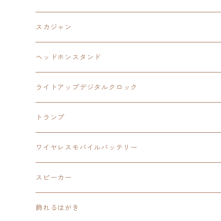
ケーブルステージ
オリジナルトランプ
手帳型スマホカバー
閃の軌跡
零の軌跡：改
阪神タイガース
閃の軌跡Ⅳ
スカジャン
ヘッドホンスタンド
モバイルバッテリー
碧の軌跡：改
閃の軌跡Ⅲ
イースⅨ
サンリオ
ヘッドホンスタンド
ワイヤレスモバイルバッテリー
アクリルヘッドホンスタンド
創の軌跡
ソーラーパネル
零の軌跡：改
ワンピース
閃の軌跡Ⅳ
ライトアップデジタルクロック
置くだけスピーカー
ワイヤレスモバイルバッテリー
ケーブルステージ
40周年記念
LEDライト付き
碧の軌跡：改
今日から俺は！！
イースⅨ
閃の軌跡Ⅳ
トランプ
飾れるはがき
置くだけスピーカー
イラストフレームクロック
黎の軌跡
閃の軌跡Ⅳ
創の軌跡
ゴジラ
零の軌跡：改
イースⅨ
日本ファルコム
ワイヤレスモバイルバッテリー
除菌ケース
マグカップ
3in1充電ケーブル
黎の軌跡Ⅱ
イースⅨ
黎の軌跡
手塚治虫
碧の軌跡：改
零の軌跡：改
イースⅨ
スピーカー
オーロラアクリルスタンド
オーロラアクリル
カードサイズスピーカー
イースⅩ
黎の軌跡Ⅱ
ウルトラマン
創の軌跡
碧の軌跡：改
閃の軌跡
置くだけスピーカー
飾れるはがき