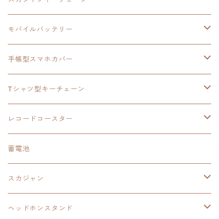
手帳型スマホカバー
シャツ
閃の軌跡Ⅲ
手帳型スマホカバー
ウルトラマンシリーズ
モバイルバッテリー
3in1充電ケーブル
モバイルバッテリー
閃の軌跡Ⅳ
日本ファルコム
ウルトラマン
手帳型スマホカバー
手帳型スマホカバー
手帳型スマホカバー
閃の軌跡Ⅲ
軌跡シリーズ
鷹の爪
鷹の爪団
Tシャツ型キーチェーン
スカジャンキーチェーン
モバイルバッテリー
軌跡シリーズ
トランプ
閃の軌跡Ⅱ
イースⅧ
イースⅧ
日本ファルコム
レコードコースター
Tシャツキーチェーン
レコードコースター
イース
カーマグネット
トランプ
閃の軌跡Ⅲ
イースⅨ
東亰ザナドゥ
閃の軌跡Ⅲ
日本ファルコム
蓄電池
ケーブルステージ
オリジナルトランプ
手帳型スマホカバー
閃の軌跡
零の軌跡：改
阪神タイガース
閃の軌跡Ⅳ
スカジャン
ヘッドホンスタンド
モバイルバッテリー
碧の軌跡：改
閃の軌跡Ⅲ
イースⅨ
サンリオ
ヘッドホンスタンド