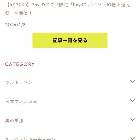
【4/17(金)】Pay IDアプリ限定「Pay ID ポイント10倍大還元
祭」を開催！
2026/4/8
記事一覧を見る
CATEGORY
ウルトラマン
モバイルバッテリー
日本ファルコム
スカジャンキーチェーン
イースⅧ
鷹の爪団
モバイルバッテリー
スカジャン
東亰ザナドゥ
モバイルバッテリー
スカジャンキーチェーン