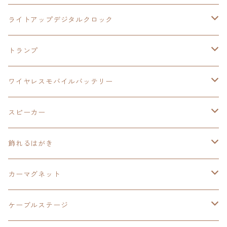
ワイヤレスモバイルバッテリー
アクリルヘッドホンスタンド
創の軌跡
ソーラーパネル
零の軌跡：改
ワンピース
閃の軌跡Ⅳ
ライトアップデジタルクロック
置くだけスピーカー
ワイヤレスモバイルバッテリー
ケーブルステージ
40周年記念
LEDライト付き
碧の軌跡：改
今日から俺は！！
イースⅨ
閃の軌跡Ⅳ
トランプ
飾れるはがき
置くだけスピーカー
イラストフレームクロック
黎の軌跡
閃の軌跡Ⅳ
創の軌跡
ゴジラ
零の軌跡：改
イースⅨ
日本ファルコム
ワイヤレスモバイルバッテリー
除菌ケース
マグカップ
3in1充電ケーブル
黎の軌跡Ⅱ
イースⅨ
黎の軌跡
手塚治虫
碧の軌跡：改
零の軌跡：改
イースⅨ
スピーカー
オーロラアクリルスタンド
オーロラアクリル
カードサイズスピーカー
イースⅩ
黎の軌跡Ⅱ
ウルトラマン
創の軌跡
碧の軌跡：改
閃の軌跡
置くだけスピーカー
飾れるはがき
折り畳みコンテナ
碧の軌跡：改
東亰ザナドゥeX+
空の軌跡1st
タツノコプロ
黎の軌跡
創の軌跡
閃の軌跡Ⅳ
バイブレーションスピーカー
閃の軌跡Ⅳ
カーマグネット
アクリルマグネット
創の軌跡
極厚アクリルキーチェーン
軌跡シリーズ15周年
イースvs空の軌跡
界の軌跡
ドラえもん
黎の軌跡Ⅱ
零の軌跡：改
イースⅨ
軌跡シリーズ
ケーブルステージ
ダブルアクリルキーチェーン