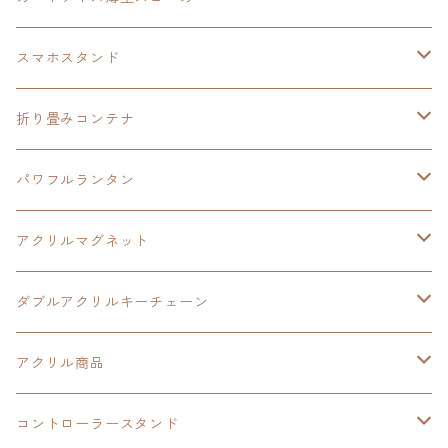
HOT-SHOT
イースⅨ
イースⅧ
黎の軌跡
スマホスタンド
閃の軌跡Ⅳ
軌跡シリーズ20周年記念
40周年記念
ワイヤレス充電スマホスタンド
折り畳みコンテナ
黎の軌跡
黎の軌跡Ⅱ
黎の軌跡Ⅱ
パワフルランタン
碧の軌跡：改
イースⅧ
創の軌跡
アクリルマグネット
閃の軌跡Ⅲ
イースⅩ
創の軌跡
ダブルアクリルキーチェーン
創の軌跡
界の軌跡
創の軌跡
アクリル商品
LEDアクリルカード
コントローラースタンド