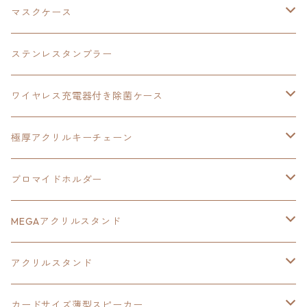
黎の軌跡
オーロラアクリルスタンド
創の軌跡
軌跡シリーズ20周年
界の軌跡
碧の軌跡：改
創の軌跡
閃の軌跡Ⅲ
マスクケース
黎の軌跡Ⅱ
界の軌跡
創の軌跡
創の軌跡
創の軌跡
ステンレスタンブラー
アクリルマグネット
空の軌跡1st
40周年記念
ワイヤレス充電器付き除菌ケース
ヘッドホンスタンド
イース
創の軌跡
極厚アクリルキーチェーン
亰都ザナドゥ
イース
日本ファルコム40周年記念イラスト
ブロマイドホルダー
王冠クリップ
黎の軌跡
40周年記念
MEGAアクリルスタンド
イースⅧ
黎の軌跡
黎の軌跡
アクリルスタンド
創の軌跡
黎の軌跡Ⅱ
オーロラ
カードサイズ薄型スピーカー