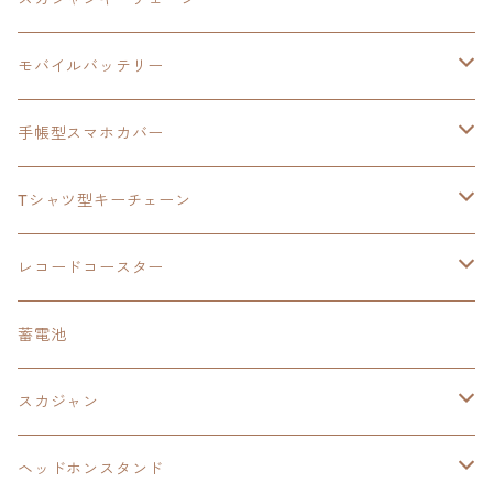
手帳型スマホカバー
シャツ
閃の軌跡Ⅲ
手帳型スマホカバー
ウルトラマンシリーズ
モバイルバッテリー
3in1充電ケーブル
モバイルバッテリー
閃の軌跡Ⅳ
日本ファルコム
ウルトラマン
手帳型スマホカバー
手帳型スマホカバー
手帳型スマホカバー
閃の軌跡Ⅲ
軌跡シリーズ
鷹の爪
鷹の爪団
Tシャツ型キーチェーン
スカジャンキーチェーン
モバイルバッテリー
軌跡シリーズ
トランプ
閃の軌跡Ⅱ
イースⅧ
イースⅧ
日本ファルコム
レコードコースター
Tシャツキーチェーン
レコードコースター
イース
カーマグネット
トランプ
閃の軌跡Ⅲ
イースⅨ
東亰ザナドゥ
閃の軌跡Ⅲ
日本ファルコム
蓄電池
ケーブルステージ
オリジナルトランプ
手帳型スマホカバー
閃の軌跡
零の軌跡：改
阪神タイガース
閃の軌跡Ⅳ
スカジャン
ヘッドホンスタンド
モバイルバッテリー
碧の軌跡：改
閃の軌跡Ⅲ
イースⅨ
サンリオ
ヘッドホンスタンド