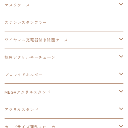
黎の軌跡
オーロラアクリルスタンド
創の軌跡
軌跡シリーズ20周年
界の軌跡
碧の軌跡：改
創の軌跡
閃の軌跡Ⅲ
マスクケース
黎の軌跡Ⅱ
界の軌跡
創の軌跡
創の軌跡
創の軌跡
ステンレスタンブラー
アクリルマグネット
空の軌跡1st
40周年記念
ワイヤレス充電器付き除菌ケース
ヘッドホンスタンド
イース
創の軌跡
極厚アクリルキーチェーン
亰都ザナドゥ
イース
日本ファルコム40周年記念イラスト
ブロマイドホルダー
王冠クリップ
黎の軌跡
40周年記念
MEGAアクリルスタンド
イースⅧ
黎の軌跡
黎の軌跡
アクリルスタンド
創の軌跡
黎の軌跡Ⅱ
オーロラ
カードサイズ薄型スピーカー