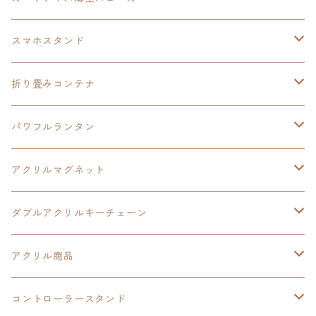
HOT-SHOT
イースⅨ
イースⅧ
黎の軌跡
スマホスタンド
閃の軌跡Ⅳ
軌跡シリーズ20周年記念
40周年記念
ワイヤレス充電スマホスタンド
折り畳みコンテナ
黎の軌跡
黎の軌跡Ⅱ
黎の軌跡Ⅱ
パワフルランタン
碧の軌跡：改
イースⅧ
創の軌跡
アクリルマグネット
閃の軌跡Ⅲ
イースⅩ
創の軌跡
ダブルアクリルキーチェーン
創の軌跡
界の軌跡
創の軌跡
アクリル商品
LEDアクリルカード
コントローラースタンド