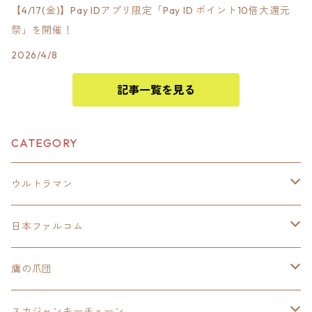
【4/17(金)】Pay IDアプリ限定「Pay ID ポイント10倍大還元
祭」を開催！
2026/4/8
記事一覧を見る
CATEGORY
ウルトラマン
モバイルバッテリー
日本ファルコム
スカジャンキーチェーン
イースⅧ
鷹の爪団
モバイルバッテリー
スカジャン
東亰ザナドゥ
モバイルバッテリー
スカジャンキーチェーン