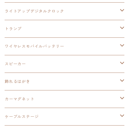
ワイヤレスモバイルバッテリー
アクリルヘッドホンスタンド
創の軌跡
ソーラーパネル
零の軌跡：改
ワンピース
閃の軌跡Ⅳ
ライトアップデジタルクロック
置くだけスピーカー
ワイヤレスモバイルバッテリー
ケーブルステージ
40周年記念
LEDライト付き
碧の軌跡：改
今日から俺は！！
イースⅨ
閃の軌跡Ⅳ
トランプ
飾れるはがき
置くだけスピーカー
イラストフレームクロック
黎の軌跡
閃の軌跡Ⅳ
創の軌跡
ゴジラ
零の軌跡：改
イースⅨ
日本ファルコム
ワイヤレスモバイルバッテリー
除菌ケース
マグカップ
3in1充電ケーブル
黎の軌跡Ⅱ
イースⅨ
黎の軌跡
手塚治虫
碧の軌跡：改
零の軌跡：改
イースⅨ
スピーカー
オーロラアクリルスタンド
オーロラアクリル
カードサイズスピーカー
イースⅩ
黎の軌跡Ⅱ
ウルトラマン
創の軌跡
碧の軌跡：改
閃の軌跡
置くだけスピーカー
飾れるはがき
折り畳みコンテナ
碧の軌跡：改
東亰ザナドゥeX+
空の軌跡1st
タツノコプロ
黎の軌跡
創の軌跡
閃の軌跡Ⅳ
バイブレーションスピーカー
閃の軌跡Ⅳ
カーマグネット
アクリルマグネット
創の軌跡
極厚アクリルキーチェーン
軌跡シリーズ15周年
イースvs空の軌跡
界の軌跡
ドラえもん
黎の軌跡Ⅱ
零の軌跡：改
イースⅨ
軌跡シリーズ
ケーブルステージ
ダブルアクリルキーチェーン