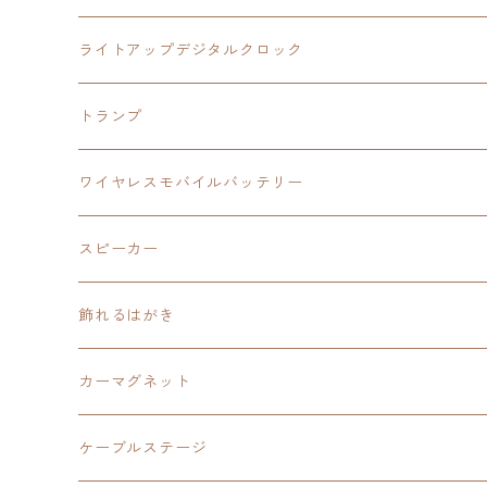
ワイヤレスモバイルバッテリー
アクリルヘッドホンスタンド
創の軌跡
ソーラーパネル
零の軌跡：改
ワンピース
閃の軌跡Ⅳ
ライトアップデジタルクロック
置くだけスピーカー
ワイヤレスモバイルバッテリー
ケーブルステージ
40周年記念
LEDライト付き
碧の軌跡：改
今日から俺は！！
イースⅨ
閃の軌跡Ⅳ
トランプ
飾れるはがき
置くだけスピーカー
イラストフレームクロック
黎の軌跡
閃の軌跡Ⅳ
創の軌跡
ゴジラ
零の軌跡：改
イースⅨ
日本ファルコム
ワイヤレスモバイルバッテリー
除菌ケース
マグカップ
3in1充電ケーブル
黎の軌跡Ⅱ
イースⅨ
黎の軌跡
手塚治虫
碧の軌跡：改
零の軌跡：改
イースⅨ
スピーカー
オーロラアクリルスタンド
オーロラアクリル
カードサイズスピーカー
イースⅩ
黎の軌跡Ⅱ
ウルトラマン
創の軌跡
碧の軌跡：改
閃の軌跡
置くだけスピーカー
飾れるはがき
折り畳みコンテナ
碧の軌跡：改
東亰ザナドゥeX+
空の軌跡1st
タツノコプロ
黎の軌跡
創の軌跡
閃の軌跡Ⅳ
バイブレーションスピーカー
閃の軌跡Ⅳ
カーマグネット
アクリルマグネット
創の軌跡
極厚アクリルキーチェーン
軌跡シリーズ15周年
イースvs空の軌跡
界の軌跡
ドラえもん
黎の軌跡Ⅱ
零の軌跡：改
イースⅨ
軌跡シリーズ
ケーブルステージ
ダブルアクリルキーチェーン