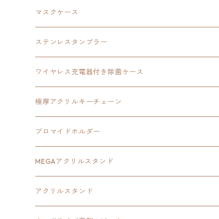
黎の軌跡
オーロラアクリルスタンド
創の軌跡
軌跡シリーズ20周年
界の軌跡
碧の軌跡：改
創の軌跡
閃の軌跡Ⅲ
マスクケース
黎の軌跡Ⅱ
界の軌跡
創の軌跡
創の軌跡
創の軌跡
ステンレスタンブラー
アクリルマグネット
空の軌跡1st
40周年記念
ワイヤレス充電器付き除菌ケース
ヘッドホンスタンド
イース
創の軌跡
極厚アクリルキーチェーン
亰都ザナドゥ
イース
日本ファルコム40周年記念イラスト
ブロマイドホルダー
王冠クリップ
黎の軌跡
40周年記念
MEGAアクリルスタンド
イースⅧ
黎の軌跡
黎の軌跡
アクリルスタンド