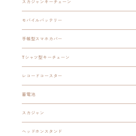
モバイルバッテリー
スカジャン
東亰ザナドゥ
モバイルバッテリー
スカジャンキーチェーン
手帳型スマホカバー
シャツ
閃の軌跡Ⅲ
手帳型スマホカバー
ウルトラマンシリーズ
モバイルバッテリー
3in1充電ケーブル
モバイルバッテリー
閃の軌跡Ⅳ
日本ファルコム
ウルトラマン
手帳型スマホカバー
手帳型スマホカバー
手帳型スマホカバー
閃の軌跡Ⅲ
軌跡シリーズ
鷹の爪
鷹の爪団
Tシャツ型キーチェーン
スカジャンキーチェーン
モバイルバッテリー
軌跡シリーズ
トランプ
閃の軌跡Ⅱ
イースⅧ
イースⅧ
日本ファルコム
レコードコースター
Tシャツキーチェーン
レコードコースター
イース
カーマグネット
トランプ
閃の軌跡Ⅲ
イースⅨ
東亰ザナドゥ
閃の軌跡Ⅲ
日本ファルコム
蓄電池
ケーブルステージ
オリジナルトランプ
手帳型スマホカバー
閃の軌跡
零の軌跡：改
阪神タイガース
閃の軌跡Ⅳ
スカジャン
ヘッドホンスタンド
モバイルバッテリー
碧の軌跡：改
閃の軌跡Ⅲ
イースⅨ
サンリオ
ヘッドホンスタンド