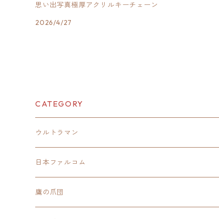
思い出写真極厚アクリルキーチェーン
2026/4/27
CATEGORY
ウルトラマン
モバイルバッテリー
日本ファルコム
スカジャンキーチェーン
イースⅧ
鷹の爪団