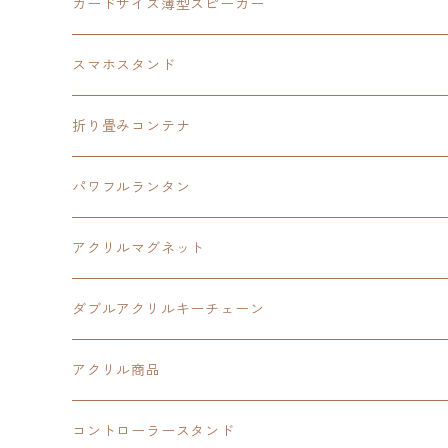
創の軌跡
黎の軌跡Ⅱ
オーロラ
カードサイズ薄型スピーカー
HOT-SHOT
イースⅨ
イースⅧ
黎の軌跡
スマホスタンド
閃の軌跡Ⅳ
軌跡シリーズ20周年記念
40周年記念
ワイヤレス充電スマホスタンド
折り畳みコンテナ
黎の軌跡
黎の軌跡Ⅱ
黎の軌跡Ⅱ
パワフルランタン
碧の軌跡：改
イースⅧ
創の軌跡
アクリルマグネット
閃の軌跡Ⅲ
イースⅩ
創の軌跡
ダブルアクリルキーチェーン
創の軌跡
界の軌跡
創の軌跡
アクリル商品
LEDアクリルカード
コントローラースタンド