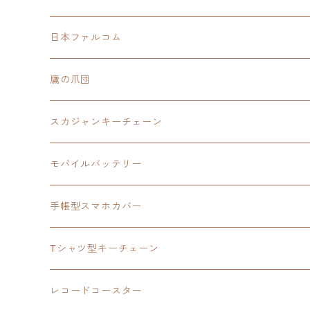
モバイルバッテリー
日本ファルコム
スカジャンキーチェーン
イースⅧ
鷹の爪団
モバイルバッテリー
スカジャン
東亰ザナドゥ
モバイルバッテリー
スカジャンキーチェーン
手帳型スマホカバー
シャツ
閃の軌跡Ⅲ
手帳型スマホカバー
ウルトラマンシリーズ
モバイルバッテリー
3in1充電ケーブル
モバイルバッテリー
閃の軌跡Ⅳ
日本ファルコム
ウルトラマン
手帳型スマホカバー
手帳型スマホカバー
手帳型スマホカバー
閃の軌跡Ⅲ
軌跡シリーズ
鷹の爪
鷹の爪団
Tシャツ型キーチェーン
スカジャンキーチェーン
モバイルバッテリー
軌跡シリーズ
トランプ
閃の軌跡Ⅱ
イースⅧ
イースⅧ
日本ファルコム
レコードコースター