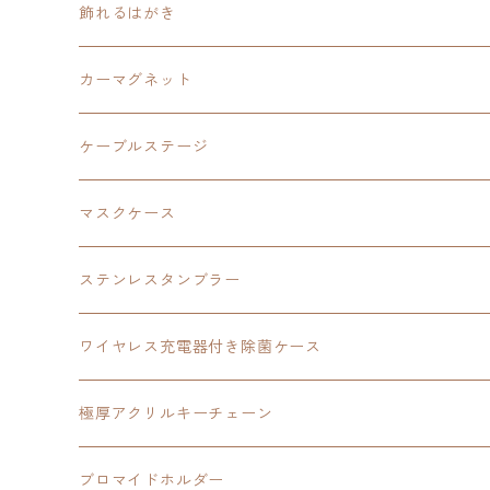
カードサイズスピーカー
イースⅩ
黎の軌跡Ⅱ
ウルトラマン
創の軌跡
碧の軌跡：改
閃の軌跡
置くだけスピーカー
飾れるはがき
折り畳みコンテナ
碧の軌跡：改
東亰ザナドゥeX+
空の軌跡1st
タツノコプロ
黎の軌跡
創の軌跡
閃の軌跡Ⅳ
バイブレーションスピーカー
閃の軌跡Ⅳ
カーマグネット
アクリルマグネット
創の軌跡
極厚アクリルキーチェーン
軌跡シリーズ15周年
イースvs空の軌跡
界の軌跡
ドラえもん
黎の軌跡Ⅱ
零の軌跡：改
イースⅨ
軌跡シリーズ
ケーブルステージ
ダブルアクリルキーチェーン
黎の軌跡
オーロラアクリルスタンド
創の軌跡
軌跡シリーズ20周年
界の軌跡
碧の軌跡：改
創の軌跡
閃の軌跡Ⅲ
マスクケース
黎の軌跡Ⅱ
界の軌跡
創の軌跡
創の軌跡
創の軌跡
ステンレスタンブラー
アクリルマグネット
空の軌跡1st
40周年記念
ワイヤレス充電器付き除菌ケース
ヘッドホンスタンド
イース
創の軌跡
極厚アクリルキーチェーン
亰都ザナドゥ
イース
日本ファルコム40周年記念イラスト
ブロマイドホルダー