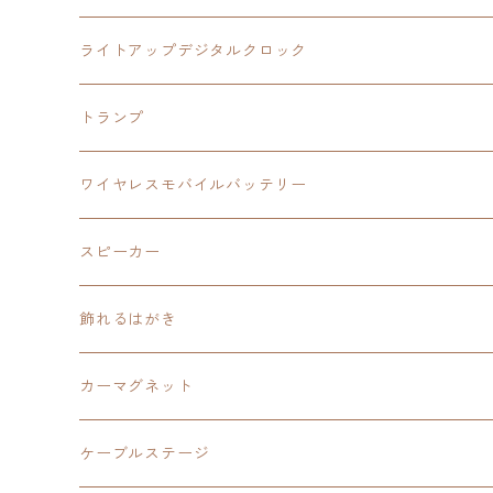
ワイヤレスモバイルバッテリー
アクリルヘッドホンスタンド
創の軌跡
ソーラーパネル
零の軌跡：改
ワンピース
閃の軌跡Ⅳ
ライトアップデジタルクロック
置くだけスピーカー
ワイヤレスモバイルバッテリー
ケーブルステージ
40周年記念
LEDライト付き
碧の軌跡：改
今日から俺は！！
イースⅨ
閃の軌跡Ⅳ
トランプ
飾れるはがき
置くだけスピーカー
イラストフレームクロック
黎の軌跡
閃の軌跡Ⅳ
創の軌跡
ゴジラ
零の軌跡：改
イースⅨ
日本ファルコム
ワイヤレスモバイルバッテリー
除菌ケース
マグカップ
3in1充電ケーブル
黎の軌跡Ⅱ
イースⅨ
黎の軌跡
手塚治虫
碧の軌跡：改
零の軌跡：改
イースⅨ
スピーカー
オーロラアクリルスタンド
オーロラアクリル
カードサイズスピーカー
イースⅩ
黎の軌跡Ⅱ
ウルトラマン
創の軌跡
碧の軌跡：改
閃の軌跡
置くだけスピーカー
飾れるはがき
折り畳みコンテナ
碧の軌跡：改
東亰ザナドゥeX+
空の軌跡1st
タツノコプロ
黎の軌跡
創の軌跡
閃の軌跡Ⅳ
バイブレーションスピーカー
閃の軌跡Ⅳ
カーマグネット
アクリルマグネット
創の軌跡
極厚アクリルキーチェーン
軌跡シリーズ15周年
イースvs空の軌跡
界の軌跡
ドラえもん
黎の軌跡Ⅱ
零の軌跡：改
イースⅨ
軌跡シリーズ
ケーブルステージ
ダブルアクリルキーチェーン