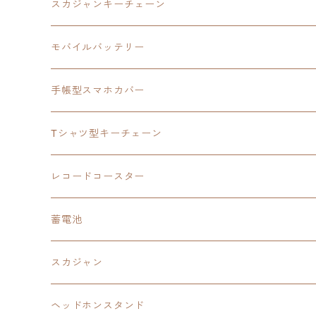
モバイルバッテリー
スカジャン
東亰ザナドゥ
モバイルバッテリー
スカジャンキーチェーン
手帳型スマホカバー
シャツ
閃の軌跡Ⅲ
手帳型スマホカバー
ウルトラマンシリーズ
モバイルバッテリー
3in1充電ケーブル
モバイルバッテリー
閃の軌跡Ⅳ
日本ファルコム
ウルトラマン
手帳型スマホカバー
手帳型スマホカバー
手帳型スマホカバー
閃の軌跡Ⅲ
軌跡シリーズ
鷹の爪
鷹の爪団
Tシャツ型キーチェーン
スカジャンキーチェーン
モバイルバッテリー
軌跡シリーズ
トランプ
閃の軌跡Ⅱ
イースⅧ
イースⅧ
日本ファルコム
レコードコースター
Tシャツキーチェーン
レコードコースター
イース
カーマグネット
トランプ
閃の軌跡Ⅲ
イースⅨ
東亰ザナドゥ
閃の軌跡Ⅲ
日本ファルコム
蓄電池
ケーブルステージ
オリジナルトランプ
手帳型スマホカバー
閃の軌跡
零の軌跡：改
阪神タイガース
閃の軌跡Ⅳ
スカジャン
ヘッドホンスタンド
モバイルバッテリー
碧の軌跡：改
閃の軌跡Ⅲ
イースⅨ
サンリオ
ヘッドホンスタンド