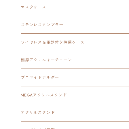
黎の軌跡
オーロラアクリルスタンド
創の軌跡
軌跡シリーズ20周年
界の軌跡
碧の軌跡：改
創の軌跡
閃の軌跡Ⅲ
マスクケース
黎の軌跡Ⅱ
界の軌跡
創の軌跡
創の軌跡
創の軌跡
ステンレスタンブラー
アクリルマグネット
空の軌跡1st
40周年記念
ワイヤレス充電器付き除菌ケース
ヘッドホンスタンド
イース
創の軌跡
極厚アクリルキーチェーン
亰都ザナドゥ
イース
日本ファルコム40周年記念イラスト
ブロマイドホルダー
王冠クリップ
黎の軌跡
40周年記念
MEGAアクリルスタンド
イースⅧ
黎の軌跡
黎の軌跡
アクリルスタンド