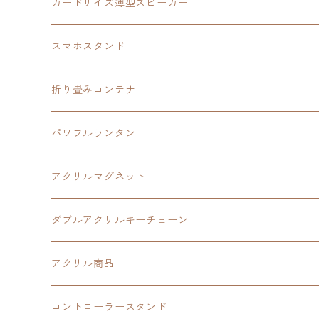
創の軌跡
黎の軌跡Ⅱ
オーロラ
カードサイズ薄型スピーカー
HOT-SHOT
イースⅨ
イースⅧ
黎の軌跡
スマホスタンド
閃の軌跡Ⅳ
軌跡シリーズ20周年記念
40周年記念
ワイヤレス充電スマホスタンド
折り畳みコンテナ
黎の軌跡
黎の軌跡Ⅱ
黎の軌跡Ⅱ
パワフルランタン
碧の軌跡：改
イースⅧ
創の軌跡
アクリルマグネット
閃の軌跡Ⅲ
イースⅩ
創の軌跡
ダブルアクリルキーチェーン
創の軌跡
界の軌跡
創の軌跡
アクリル商品
LEDアクリルカード
コントローラースタンド