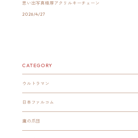
思い出写真極厚アクリルキーチェーン
2026/4/27
CATEGORY
ウルトラマン
モバイルバッテリー
日本ファルコム
スカジャンキーチェーン
イースⅧ
鷹の爪団