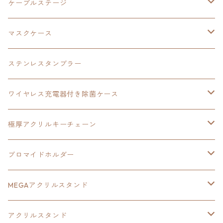
極厚アクリルキーチェーン
軌跡シリーズ15周年
イースvs空の軌跡
界の軌跡
ドラえもん
黎の軌跡Ⅱ
零の軌跡：改
イースⅨ
軌跡シリーズ
ケーブルステージ
ダブルアクリルキーチェーン
黎の軌跡
オーロラアクリルスタンド
創の軌跡
軌跡シリーズ20周年
界の軌跡
碧の軌跡：改
創の軌跡
閃の軌跡Ⅲ
マスクケース
黎の軌跡Ⅱ
界の軌跡
創の軌跡
創の軌跡
創の軌跡
ステンレスタンブラー
アクリルマグネット
空の軌跡1st
40周年記念
ワイヤレス充電器付き除菌ケース
ヘッドホンスタンド
イース
創の軌跡
極厚アクリルキーチェーン
亰都ザナドゥ
イース
日本ファルコム40周年記念イラスト
ブロマイドホルダー
王冠クリップ
黎の軌跡
40周年記念
MEGAアクリルスタンド
イースⅧ
黎の軌跡
黎の軌跡
アクリルスタンド