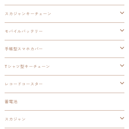
モバイルバッテリー
スカジャン
東亰ザナドゥ
モバイルバッテリー
スカジャンキーチェーン
手帳型スマホカバー
シャツ
閃の軌跡Ⅲ
手帳型スマホカバー
ウルトラマンシリーズ
モバイルバッテリー
3in1充電ケーブル
モバイルバッテリー
閃の軌跡Ⅳ
日本ファルコム
ウルトラマン
手帳型スマホカバー
手帳型スマホカバー
手帳型スマホカバー
閃の軌跡Ⅲ
軌跡シリーズ
鷹の爪
鷹の爪団
Tシャツ型キーチェーン
スカジャンキーチェーン
モバイルバッテリー
軌跡シリーズ
トランプ
閃の軌跡Ⅱ
イースⅧ
イースⅧ
日本ファルコム
レコードコースター
Tシャツキーチェーン
レコードコースター
イース
カーマグネット
トランプ
閃の軌跡Ⅲ
イースⅨ
東亰ザナドゥ
閃の軌跡Ⅲ
日本ファルコム
蓄電池
ケーブルステージ
オリジナルトランプ
手帳型スマホカバー
閃の軌跡
零の軌跡：改
阪神タイガース
閃の軌跡Ⅳ
スカジャン