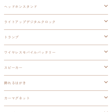
ヘッドホンスタンド
モバイルバッテリー
碧の軌跡：改
閃の軌跡Ⅲ
イースⅨ
サンリオ
ヘッドホンスタンド
ワイヤレスモバイルバッテリー
アクリルヘッドホンスタンド
創の軌跡
ソーラーパネル
零の軌跡：改
ワンピース
閃の軌跡Ⅳ
ライトアップデジタルクロック
置くだけスピーカー
ワイヤレスモバイルバッテリー
ケーブルステージ
40周年記念
LEDライト付き
碧の軌跡：改
今日から俺は！！
イースⅨ
閃の軌跡Ⅳ
トランプ
飾れるはがき
置くだけスピーカー
イラストフレームクロック
黎の軌跡
閃の軌跡Ⅳ
創の軌跡
ゴジラ
零の軌跡：改
イースⅨ
日本ファルコム
ワイヤレスモバイルバッテリー
除菌ケース
マグカップ
3in1充電ケーブル
黎の軌跡Ⅱ
イースⅨ
黎の軌跡
手塚治虫
碧の軌跡：改
零の軌跡：改
イースⅨ
スピーカー
オーロラアクリルスタンド
オーロラアクリル
カードサイズスピーカー
イースⅩ
黎の軌跡Ⅱ
ウルトラマン
創の軌跡
碧の軌跡：改
閃の軌跡
置くだけスピーカー
飾れるはがき
折り畳みコンテナ
碧の軌跡：改
東亰ザナドゥeX+
空の軌跡1st
タツノコプロ
黎の軌跡
創の軌跡
閃の軌跡Ⅳ
バイブレーションスピーカー
閃の軌跡Ⅳ
カーマグネット
アクリルマグネット
創の軌跡