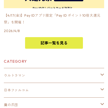
【4/17(金)】Pay IDアプリ限定「Pay ID ポイント10倍大還元
祭」を開催！
2026/4/8
記事一覧を見る
CATEGORY
ウルトラマン
モバイルバッテリー
日本ファルコム
スカジャンキーチェーン
イースⅧ
鷹の爪団