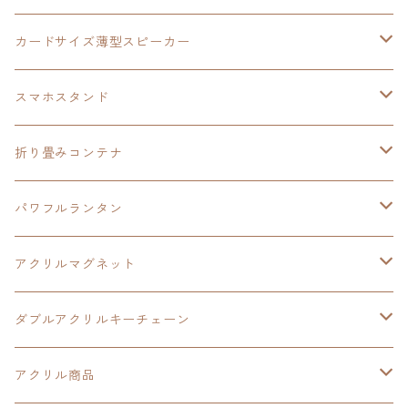
創の軌跡
黎の軌跡Ⅱ
オーロラ
カードサイズ薄型スピーカー
HOT-SHOT
イースⅨ
イースⅧ
黎の軌跡
スマホスタンド
閃の軌跡Ⅳ
軌跡シリーズ20周年記念
40周年記念
ワイヤレス充電スマホスタンド
折り畳みコンテナ
黎の軌跡
黎の軌跡Ⅱ
黎の軌跡Ⅱ
パワフルランタン
碧の軌跡：改
イースⅧ
創の軌跡
アクリルマグネット
閃の軌跡Ⅲ
イースⅩ
創の軌跡
ダブルアクリルキーチェーン
創の軌跡
界の軌跡
創の軌跡
アクリル商品