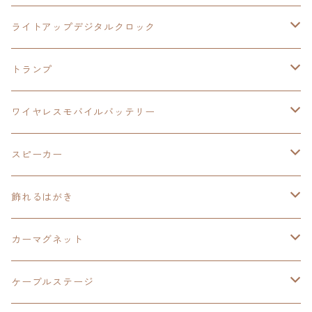
ワイヤレスモバイルバッテリー
アクリルヘッドホンスタンド
創の軌跡
ソーラーパネル
零の軌跡：改
ワンピース
閃の軌跡Ⅳ
ライトアップデジタルクロック
置くだけスピーカー
ワイヤレスモバイルバッテリー
ケーブルステージ
40周年記念
LEDライト付き
碧の軌跡：改
今日から俺は！！
イースⅨ
閃の軌跡Ⅳ
トランプ
飾れるはがき
置くだけスピーカー
イラストフレームクロック
黎の軌跡
閃の軌跡Ⅳ
創の軌跡
ゴジラ
零の軌跡：改
イースⅨ
日本ファルコム
ワイヤレスモバイルバッテリー
除菌ケース
マグカップ
3in1充電ケーブル
黎の軌跡Ⅱ
イースⅨ
黎の軌跡
手塚治虫
碧の軌跡：改
零の軌跡：改
イースⅨ
スピーカー
オーロラアクリルスタンド
オーロラアクリル
カードサイズスピーカー
イースⅩ
黎の軌跡Ⅱ
ウルトラマン
創の軌跡
碧の軌跡：改
閃の軌跡
置くだけスピーカー
飾れるはがき
折り畳みコンテナ
碧の軌跡：改
東亰ザナドゥeX+
空の軌跡1st
タツノコプロ
黎の軌跡
創の軌跡
閃の軌跡Ⅳ
バイブレーションスピーカー
閃の軌跡Ⅳ
カーマグネット
アクリルマグネット
創の軌跡
極厚アクリルキーチェーン
軌跡シリーズ15周年
イースvs空の軌跡
界の軌跡
ドラえもん
黎の軌跡Ⅱ
零の軌跡：改
イースⅨ
軌跡シリーズ
ケーブルステージ
ダブルアクリルキーチェーン