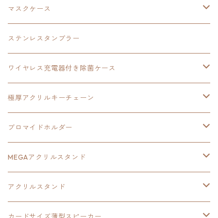
黎の軌跡
オーロラアクリルスタンド
創の軌跡
軌跡シリーズ20周年
界の軌跡
碧の軌跡：改
創の軌跡
閃の軌跡Ⅲ
マスクケース
黎の軌跡Ⅱ
界の軌跡
創の軌跡
創の軌跡
創の軌跡
ステンレスタンブラー
アクリルマグネット
空の軌跡1st
40周年記念
ワイヤレス充電器付き除菌ケース
ヘッドホンスタンド
イース
創の軌跡
極厚アクリルキーチェーン
亰都ザナドゥ
イース
日本ファルコム40周年記念イラスト
ブロマイドホルダー
王冠クリップ
黎の軌跡
40周年記念
MEGAアクリルスタンド
イースⅧ
黎の軌跡
黎の軌跡
アクリルスタンド
創の軌跡
黎の軌跡Ⅱ
オーロラ
カードサイズ薄型スピーカー