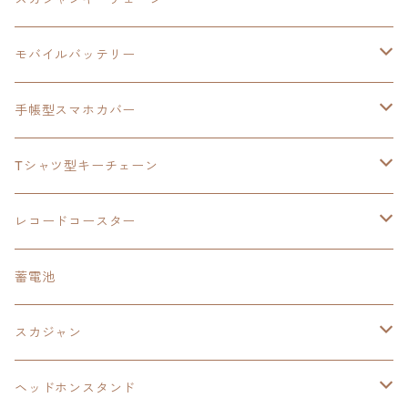
手帳型スマホカバー
シャツ
閃の軌跡Ⅲ
手帳型スマホカバー
ウルトラマンシリーズ
モバイルバッテリー
3in1充電ケーブル
モバイルバッテリー
閃の軌跡Ⅳ
日本ファルコム
ウルトラマン
手帳型スマホカバー
手帳型スマホカバー
手帳型スマホカバー
閃の軌跡Ⅲ
軌跡シリーズ
鷹の爪
鷹の爪団
Tシャツ型キーチェーン
スカジャンキーチェーン
モバイルバッテリー
軌跡シリーズ
トランプ
閃の軌跡Ⅱ
イースⅧ
イースⅧ
日本ファルコム
レコードコースター
Tシャツキーチェーン
レコードコースター
イース
カーマグネット
トランプ
閃の軌跡Ⅲ
イースⅨ
東亰ザナドゥ
閃の軌跡Ⅲ
日本ファルコム
蓄電池
ケーブルステージ
オリジナルトランプ
手帳型スマホカバー
閃の軌跡
零の軌跡：改
阪神タイガース
閃の軌跡Ⅳ
スカジャン
ヘッドホンスタンド
モバイルバッテリー
碧の軌跡：改
閃の軌跡Ⅲ
イースⅨ
サンリオ
ヘッドホンスタンド