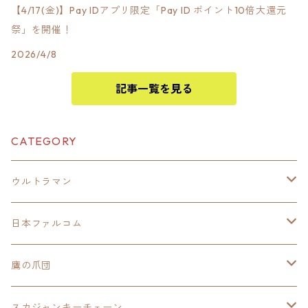
【4/17(金)】Pay IDアプリ限定「Pay ID ポイント10倍大還元
祭」を開催！
2026/4/8
記事一覧を見る
CATEGORY
ウルトラマン
モバイルバッテリー
日本ファルコム
スカジャンキーチェーン
イースⅧ
鷹の爪団
モバイルバッテリー
スカジャン
東亰ザナドゥ
モバイルバッテリー
スカジャンキーチェーン