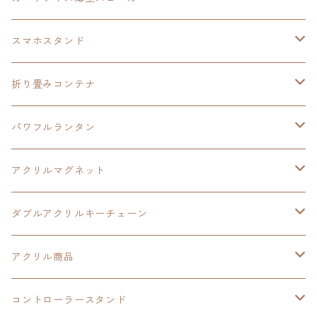
HOT-SHOT
イースⅨ
イースⅧ
黎の軌跡
スマホスタンド
閃の軌跡Ⅳ
軌跡シリーズ20周年記念
40周年記念
ワイヤレス充電スマホスタンド
折り畳みコンテナ
黎の軌跡
黎の軌跡Ⅱ
黎の軌跡Ⅱ
パワフルランタン
碧の軌跡：改
イースⅧ
創の軌跡
アクリルマグネット
閃の軌跡Ⅲ
イースⅩ
創の軌跡
ダブルアクリルキーチェーン
創の軌跡
界の軌跡
創の軌跡
アクリル商品
LEDアクリルカード
コントローラースタンド