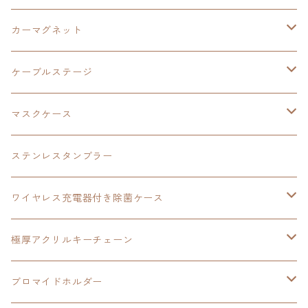
折り畳みコンテナ
碧の軌跡：改
東亰ザナドゥeX+
空の軌跡1st
タツノコプロ
黎の軌跡
創の軌跡
閃の軌跡Ⅳ
バイブレーションスピーカー
閃の軌跡Ⅳ
カーマグネット
アクリルマグネット
創の軌跡
極厚アクリルキーチェーン
軌跡シリーズ15周年
イースvs空の軌跡
界の軌跡
ドラえもん
黎の軌跡Ⅱ
零の軌跡：改
イースⅨ
軌跡シリーズ
ケーブルステージ
ダブルアクリルキーチェーン
黎の軌跡
オーロラアクリルスタンド
創の軌跡
軌跡シリーズ20周年
界の軌跡
碧の軌跡：改
創の軌跡
閃の軌跡Ⅲ
マスクケース
黎の軌跡Ⅱ
界の軌跡
創の軌跡
創の軌跡
創の軌跡
ステンレスタンブラー
アクリルマグネット
空の軌跡1st
40周年記念
ワイヤレス充電器付き除菌ケース
ヘッドホンスタンド
イース
創の軌跡
極厚アクリルキーチェーン
亰都ザナドゥ
イース
日本ファルコム40周年記念イラスト
ブロマイドホルダー