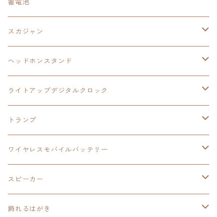
イースⅨ
東亰ザナドゥ
閃の軌跡Ⅲ
日本ファルコム
蓄電池
ケーブルステージ
オリジナルトランプ
手帳型スマホカバー
閃の軌跡
零の軌跡：改
阪神タイガース
閃の軌跡Ⅳ
スカジャン
ヘッドホンスタンド
モバイルバッテリー
碧の軌跡：改
閃の軌跡Ⅲ
イースⅨ
サンリオ
ヘッドホンスタンド
ワイヤレスモバイルバッテリー
アクリルヘッドホンスタンド
創の軌跡
ソーラーパネル
零の軌跡：改
ワンピース
閃の軌跡Ⅳ
ライトアップデジタルクロック
置くだけスピーカー
ワイヤレスモバイルバッテリー
ケーブルステージ
40周年記念
LEDライト付き
碧の軌跡：改
今日から俺は！！
イースⅨ
閃の軌跡Ⅳ
トランプ
飾れるはがき
置くだけスピーカー
イラストフレームクロック
黎の軌跡
閃の軌跡Ⅳ
創の軌跡
ゴジラ
零の軌跡：改
イースⅨ
日本ファルコム
ワイヤレスモバイルバッテリー
除菌ケース
マグカップ
3in1充電ケーブル
黎の軌跡Ⅱ
イースⅨ
黎の軌跡
手塚治虫
碧の軌跡：改
零の軌跡：改
イースⅨ
スピーカー
オーロラアクリルスタンド
オーロラアクリル
カードサイズスピーカー
イースⅩ
黎の軌跡Ⅱ
ウルトラマン
創の軌跡
碧の軌跡：改
閃の軌跡
置くだけスピーカー
飾れるはがき