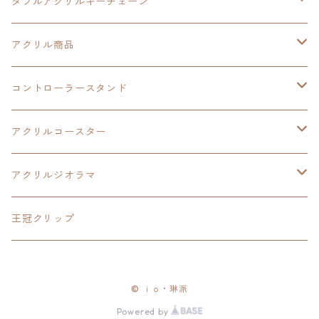
閃の軌跡Ⅲ
イースⅩ
創の軌跡
ダブルアクリルキーチェーン
創の軌跡
界の軌跡
創の軌跡
アクリル商品
LEDアクリルカード
コントローラースタンド
界の軌跡
アクリルジオラマ
イースⅨ
アクリルコースター
閃の軌跡Ⅳ
イースⅧ
アクリルジオラマ
碧の軌跡:改
閃の軌跡Ⅱ
閃の軌跡Ⅲ
王冠クリップ
零の軌跡:改
閃の軌跡Ⅲ
黎の軌跡
© ｉｏ・琳派
創の軌跡
黎の軌跡Ⅱ
創の軌跡
Powered by