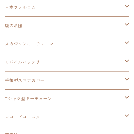
モバイルバッテリー
日本ファルコム
スカジャンキーチェーン
イースⅧ
鷹の爪団
モバイルバッテリー
スカジャン
東亰ザナドゥ
モバイルバッテリー
スカジャンキーチェーン
手帳型スマホカバー
シャツ
閃の軌跡Ⅲ
手帳型スマホカバー
ウルトラマンシリーズ
モバイルバッテリー
3in1充電ケーブル
モバイルバッテリー
閃の軌跡Ⅳ
日本ファルコム
ウルトラマン
手帳型スマホカバー
手帳型スマホカバー
手帳型スマホカバー
閃の軌跡Ⅲ
軌跡シリーズ
鷹の爪
鷹の爪団
Tシャツ型キーチェーン
スカジャンキーチェーン
モバイルバッテリー
軌跡シリーズ
トランプ
閃の軌跡Ⅱ
イースⅧ
イースⅧ
日本ファルコム
レコードコースター
Tシャツキーチェーン
レコードコースター
イース
カーマグネット
トランプ
閃の軌跡Ⅲ