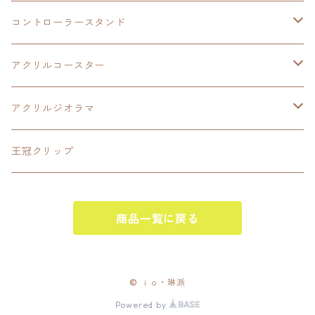
LEDアクリルカード
コントローラースタンド
界の軌跡
アクリルジオラマ
イースⅨ
アクリルコースター
閃の軌跡Ⅳ
イースⅧ
アクリルジオラマ
碧の軌跡:改
閃の軌跡Ⅱ
閃の軌跡Ⅲ
王冠クリップ
零の軌跡:改
閃の軌跡Ⅲ
黎の軌跡
商品一覧に戻る
創の軌跡
黎の軌跡Ⅱ
創の軌跡
黎の軌跡
イースⅧ
© ｉｏ・琳派
Powered by