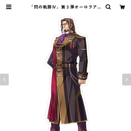
「閃の軌跡Ⅳ」第３弾オーロラアク
リルスタンド | ｉｏ・琳派