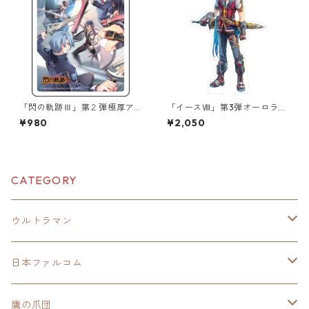
「閃の軌跡Ⅲ」第２弾極厚ア
「イースⅧ」第3弾オーロラア
クリルキーチェーン
クリルスタンド
¥980
¥2,050
CATEGORY
ウルトラマン
モバイルバッテリー
日本ファルコム
スカジャンキーチェーン
イースⅧ
鷹の爪団