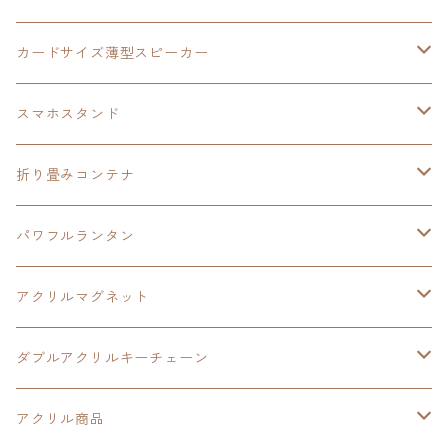
創の軌跡
黎の軌跡Ⅱ
オーロラ
カードサイズ薄型スピーカー
HOT-SHOT
イースⅨ
イースⅧ
黎の軌跡
スマホスタンド
閃の軌跡Ⅳ
軌跡シリーズ20周年記念
40周年記念
ワイヤレス充電スマホスタンド
折り畳みコンテナ
黎の軌跡
黎の軌跡Ⅱ
黎の軌跡Ⅱ
パワフルランタン
碧の軌跡：改
イースⅧ
創の軌跡
アクリルマグネット
閃の軌跡Ⅲ
イースⅩ
創の軌跡
ダブルアクリルキーチェーン
創の軌跡
界の軌跡
創の軌跡
アクリル商品