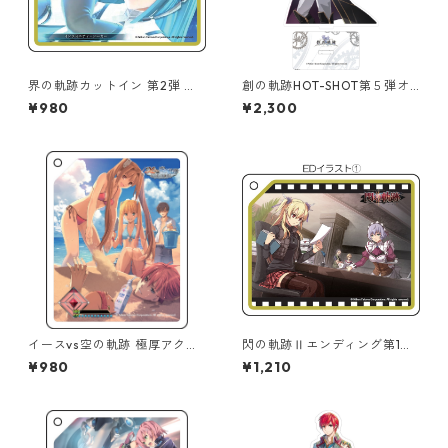
界の軌跡カットイン 第2弾 極
創の軌跡HOT-SHOT第５弾オ
厚アクリルキーチェーン
ーロラアクリルスタンド
¥980
¥2,300
イースvs空の軌跡 極厚アクリ
閃の軌跡Ⅱエンディング第1弾
ルキーチェーン
極厚アクリルキーチェーン
¥980
¥1,210