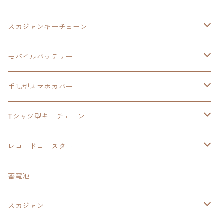
モバイルバッテリー
スカジャン
東亰ザナドゥ
モバイルバッテリー
スカジャンキーチェーン
手帳型スマホカバー
シャツ
閃の軌跡Ⅲ
手帳型スマホカバー
ウルトラマンシリーズ
モバイルバッテリー
3in1充電ケーブル
モバイルバッテリー
閃の軌跡Ⅳ
日本ファルコム
ウルトラマン
手帳型スマホカバー
手帳型スマホカバー
手帳型スマホカバー
閃の軌跡Ⅲ
軌跡シリーズ
鷹の爪
鷹の爪団
Tシャツ型キーチェーン
スカジャンキーチェーン
モバイルバッテリー
軌跡シリーズ
トランプ
閃の軌跡Ⅱ
イースⅧ
イースⅧ
日本ファルコム
レコードコースター
Tシャツキーチェーン
レコードコースター
イース
カーマグネット
トランプ
閃の軌跡Ⅲ
イースⅨ
東亰ザナドゥ
閃の軌跡Ⅲ
日本ファルコム
蓄電池
ケーブルステージ
オリジナルトランプ
手帳型スマホカバー
閃の軌跡
零の軌跡：改
阪神タイガース
閃の軌跡Ⅳ
スカジャン