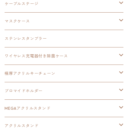
創の軌跡
極厚アクリルキーチェーン
軌跡シリーズ15周年
イースvs空の軌跡
界の軌跡
ドラえもん
黎の軌跡Ⅱ
零の軌跡：改
イースⅨ
軌跡シリーズ
ケーブルステージ
ダブルアクリルキーチェーン
黎の軌跡
オーロラアクリルスタンド
創の軌跡
軌跡シリーズ20周年
界の軌跡
碧の軌跡：改
創の軌跡
閃の軌跡Ⅲ
マスクケース
黎の軌跡Ⅱ
界の軌跡
創の軌跡
創の軌跡
創の軌跡
ステンレスタンブラー
アクリルマグネット
空の軌跡1st
40周年記念
ワイヤレス充電器付き除菌ケース
ヘッドホンスタンド
イース
創の軌跡
極厚アクリルキーチェーン
亰都ザナドゥ
イース
日本ファルコム40周年記念イラスト
ブロマイドホルダー
王冠クリップ
黎の軌跡
40周年記念
MEGAアクリルスタンド
イースⅧ
黎の軌跡
黎の軌跡
アクリルスタンド