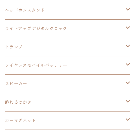
ヘッドホンスタンド
モバイルバッテリー
碧の軌跡：改
閃の軌跡Ⅲ
イースⅨ
サンリオ
ヘッドホンスタンド
ワイヤレスモバイルバッテリー
アクリルヘッドホンスタンド
創の軌跡
ソーラーパネル
零の軌跡：改
ワンピース
閃の軌跡Ⅳ
ライトアップデジタルクロック
置くだけスピーカー
ワイヤレスモバイルバッテリー
ケーブルステージ
40周年記念
LEDライト付き
碧の軌跡：改
今日から俺は！！
イースⅨ
閃の軌跡Ⅳ
トランプ
飾れるはがき
置くだけスピーカー
イラストフレームクロック
黎の軌跡
閃の軌跡Ⅳ
創の軌跡
ゴジラ
零の軌跡：改
イースⅨ
日本ファルコム
ワイヤレスモバイルバッテリー
除菌ケース
マグカップ
3in1充電ケーブル
黎の軌跡Ⅱ
イースⅨ
黎の軌跡
手塚治虫
碧の軌跡：改
零の軌跡：改
イースⅨ
スピーカー
オーロラアクリルスタンド
オーロラアクリル
カードサイズスピーカー
イースⅩ
黎の軌跡Ⅱ
ウルトラマン
創の軌跡
碧の軌跡：改
閃の軌跡
置くだけスピーカー
飾れるはがき
折り畳みコンテナ
碧の軌跡：改
東亰ザナドゥeX+
空の軌跡1st
タツノコプロ
黎の軌跡
創の軌跡
閃の軌跡Ⅳ
バイブレーションスピーカー
閃の軌跡Ⅳ
カーマグネット
アクリルマグネット