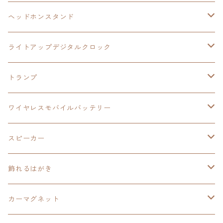
ヘッドホンスタンド
モバイルバッテリー
碧の軌跡：改
閃の軌跡Ⅲ
イースⅨ
サンリオ
ヘッドホンスタンド
ワイヤレスモバイルバッテリー
アクリルヘッドホンスタンド
創の軌跡
ソーラーパネル
零の軌跡：改
ワンピース
閃の軌跡Ⅳ
ライトアップデジタルクロック
置くだけスピーカー
ワイヤレスモバイルバッテリー
ケーブルステージ
40周年記念
LEDライト付き
碧の軌跡：改
今日から俺は！！
イースⅨ
閃の軌跡Ⅳ
トランプ
飾れるはがき
置くだけスピーカー
イラストフレームクロック
黎の軌跡
閃の軌跡Ⅳ
創の軌跡
ゴジラ
零の軌跡：改
イースⅨ
日本ファルコム
ワイヤレスモバイルバッテリー
除菌ケース
マグカップ
3in1充電ケーブル
黎の軌跡Ⅱ
イースⅨ
黎の軌跡
手塚治虫
碧の軌跡：改
零の軌跡：改
イースⅨ
スピーカー
オーロラアクリルスタンド
オーロラアクリル
カードサイズスピーカー
イースⅩ
黎の軌跡Ⅱ
ウルトラマン
創の軌跡
碧の軌跡：改
閃の軌跡
置くだけスピーカー
飾れるはがき
折り畳みコンテナ
碧の軌跡：改
東亰ザナドゥeX+
空の軌跡1st
タツノコプロ
黎の軌跡
創の軌跡
閃の軌跡Ⅳ
バイブレーションスピーカー
閃の軌跡Ⅳ
カーマグネット
アクリルマグネット