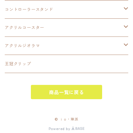
LEDアクリルカード
コントローラースタンド
界の軌跡
アクリルジオラマ
イースⅨ
アクリルコースター
閃の軌跡Ⅳ
イースⅧ
アクリルジオラマ
碧の軌跡:改
閃の軌跡Ⅱ
閃の軌跡Ⅲ
王冠クリップ
零の軌跡:改
閃の軌跡Ⅲ
黎の軌跡
商品一覧に戻る
創の軌跡
黎の軌跡Ⅱ
創の軌跡
黎の軌跡
イースⅧ
© ｉｏ・琳派
Powered by