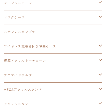
創の軌跡
極厚アクリルキーチェーン
軌跡シリーズ15周年
イースvs空の軌跡
界の軌跡
ドラえもん
黎の軌跡Ⅱ
零の軌跡：改
イースⅨ
軌跡シリーズ
ケーブルステージ
ダブルアクリルキーチェーン
黎の軌跡
オーロラアクリルスタンド
創の軌跡
軌跡シリーズ20周年
界の軌跡
碧の軌跡：改
創の軌跡
閃の軌跡Ⅲ
マスクケース
黎の軌跡Ⅱ
界の軌跡
創の軌跡
創の軌跡
創の軌跡
ステンレスタンブラー
アクリルマグネット
空の軌跡1st
40周年記念
ワイヤレス充電器付き除菌ケース
ヘッドホンスタンド
イース
創の軌跡
極厚アクリルキーチェーン
亰都ザナドゥ
イース
日本ファルコム40周年記念イラスト
ブロマイドホルダー
王冠クリップ
黎の軌跡
40周年記念
MEGAアクリルスタンド
イースⅧ
黎の軌跡
黎の軌跡
アクリルスタンド