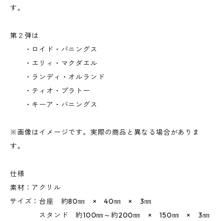
す。
第２弾は
・ロイド・バニングス
・エリィ・マクダエル
・ランディ・オルランド
・ティオ・プラトー
・キーア・バニングス
※画像はイメージです。実際の商品と異なる場合がありま
す。
仕様
素材：アクリル
サイズ：台座 約80㎜ × 40㎜ × 3㎜
スタンド 約100㎜～約200㎜ × 150㎜ × 3㎜