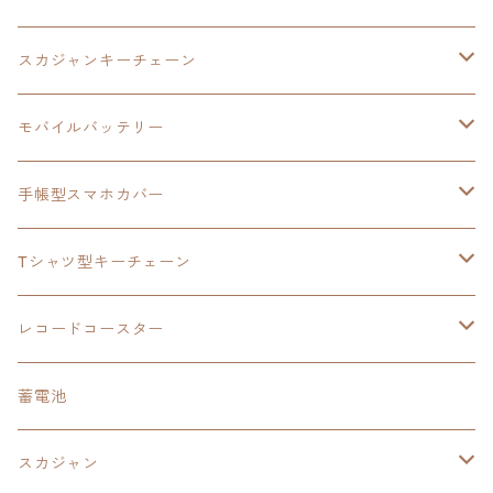
モバイルバッテリー
スカジャン
東亰ザナドゥ
モバイルバッテリー
スカジャンキーチェーン
手帳型スマホカバー
シャツ
閃の軌跡Ⅲ
手帳型スマホカバー
ウルトラマンシリーズ
モバイルバッテリー
3in1充電ケーブル
モバイルバッテリー
閃の軌跡Ⅳ
日本ファルコム
ウルトラマン
手帳型スマホカバー
手帳型スマホカバー
手帳型スマホカバー
閃の軌跡Ⅲ
軌跡シリーズ
鷹の爪
鷹の爪団
Tシャツ型キーチェーン
スカジャンキーチェーン
モバイルバッテリー
軌跡シリーズ
トランプ
閃の軌跡Ⅱ
イースⅧ
イースⅧ
日本ファルコム
レコードコースター
Tシャツキーチェーン
レコードコースター
イース
カーマグネット
トランプ
閃の軌跡Ⅲ
イースⅨ
東亰ザナドゥ
閃の軌跡Ⅲ
日本ファルコム
蓄電池
ケーブルステージ
オリジナルトランプ
手帳型スマホカバー
閃の軌跡
零の軌跡：改
阪神タイガース
閃の軌跡Ⅳ
スカジャン