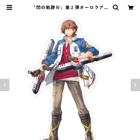
「閃の軌跡Ⅳ」第２弾オーロラアク
リルスタンド | ｉｏ・琳派