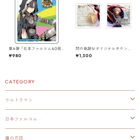
第4弾「日本ファルコム40周
閃の軌跡Ⅳオリジナルサウン
年記念」極厚アクリルキーチ
ドトラックジャケットアクリ
¥980
¥1,300
ェーン
ルコースター
CATEGORY
ウルトラマン
モバイルバッテリー
日本ファルコム
スカジャンキーチェーン
イースⅧ
鷹の爪団