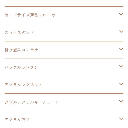
創の軌跡
黎の軌跡Ⅱ
オーロラ
カードサイズ薄型スピーカー
HOT-SHOT
イースⅨ
イースⅧ
黎の軌跡
スマホスタンド
閃の軌跡Ⅳ
軌跡シリーズ20周年記念
40周年記念
ワイヤレス充電スマホスタンド
折り畳みコンテナ
黎の軌跡
黎の軌跡Ⅱ
黎の軌跡Ⅱ
パワフルランタン
碧の軌跡：改
イースⅧ
創の軌跡
アクリルマグネット
閃の軌跡Ⅲ
イースⅩ
創の軌跡
ダブルアクリルキーチェーン
創の軌跡
界の軌跡
創の軌跡
アクリル商品