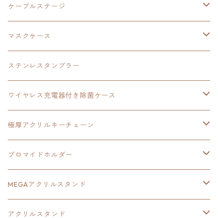
創の軌跡
極厚アクリルキーチェーン
軌跡シリーズ15周年
イースvs空の軌跡
界の軌跡
ドラえもん
黎の軌跡Ⅱ
零の軌跡：改
イースⅨ
軌跡シリーズ
ケーブルステージ
ダブルアクリルキーチェーン
黎の軌跡
オーロラアクリルスタンド
創の軌跡
軌跡シリーズ20周年
界の軌跡
碧の軌跡：改
創の軌跡
閃の軌跡Ⅲ
マスクケース
黎の軌跡Ⅱ
界の軌跡
創の軌跡
創の軌跡
創の軌跡
ステンレスタンブラー
アクリルマグネット
空の軌跡1st
40周年記念
ワイヤレス充電器付き除菌ケース
ヘッドホンスタンド
イース
創の軌跡
極厚アクリルキーチェーン
亰都ザナドゥ
イース
日本ファルコム40周年記念イラスト
ブロマイドホルダー
王冠クリップ
黎の軌跡
40周年記念
MEGAアクリルスタンド
イースⅧ
黎の軌跡
黎の軌跡
アクリルスタンド