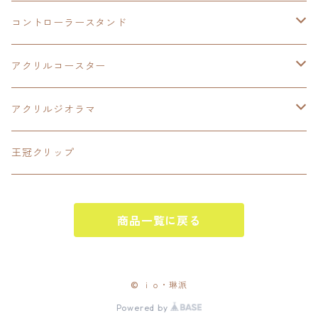
LEDアクリルカード
コントローラースタンド
界の軌跡
アクリルジオラマ
イースⅨ
アクリルコースター
閃の軌跡Ⅳ
イースⅧ
アクリルジオラマ
碧の軌跡:改
閃の軌跡Ⅱ
閃の軌跡Ⅲ
王冠クリップ
零の軌跡:改
閃の軌跡Ⅲ
黎の軌跡
商品一覧に戻る
創の軌跡
黎の軌跡Ⅱ
創の軌跡
黎の軌跡
イースⅧ
© ｉｏ・琳派
Powered by