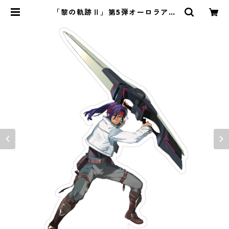
「黎の軌跡Ⅱ」第5弾オーロラアク
リルスタンド | ｉｏ・琳派