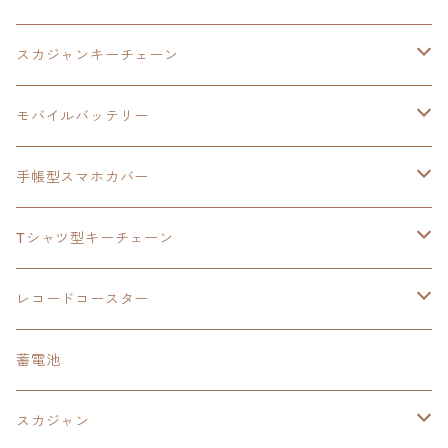
モバイルバッテリー
スカジャン
東亰ザナドゥ
モバイルバッテリー
スカジャンキーチェーン
手帳型スマホカバー
シャツ
閃の軌跡Ⅲ
手帳型スマホカバー
ウルトラマンシリーズ
モバイルバッテリー
3in1充電ケーブル
モバイルバッテリー
閃の軌跡Ⅳ
日本ファルコム
ウルトラマン
手帳型スマホカバー
手帳型スマホカバー
手帳型スマホカバー
閃の軌跡Ⅲ
軌跡シリーズ
鷹の爪
鷹の爪団
Tシャツ型キーチェーン
スカジャンキーチェーン
モバイルバッテリー
軌跡シリーズ
トランプ
閃の軌跡Ⅱ
イースⅧ
イースⅧ
日本ファルコム
レコードコースター
Tシャツキーチェーン
レコードコースター
イース
カーマグネット
トランプ
閃の軌跡Ⅲ
イースⅨ
東亰ザナドゥ
閃の軌跡Ⅲ
日本ファルコム
蓄電池
ケーブルステージ
オリジナルトランプ
手帳型スマホカバー
閃の軌跡
零の軌跡：改
阪神タイガース
閃の軌跡Ⅳ
スカジャン