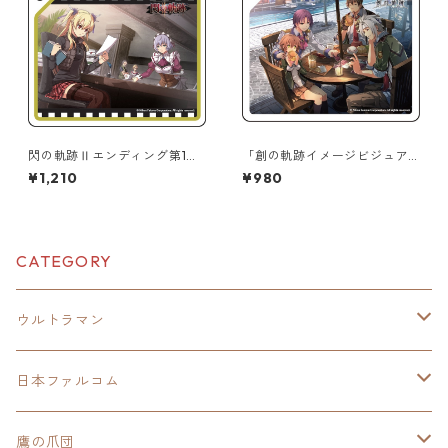
閃の軌跡Ⅱエンディング第1弾
「創の軌跡イメージビジュア
極厚アクリルキーチェーン
ル」極厚アクリルキーチェー
¥1,210
¥980
ン
CATEGORY
ウルトラマン
モバイルバッテリー
日本ファルコム
スカジャンキーチェーン
イースⅧ
鷹の爪団