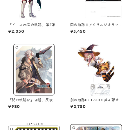
「イースvs空の軌跡」第2弾オ
閃の軌跡Ⅱアクリルジオラマ
ーロラアクリルスタンド
（CallMyName蒼）
¥2,050
¥3,450
「閃の軌跡Ⅳ」Ⅶ組、反攻 第2
創の軌跡HOT-SHOT第４弾オ
弾 極厚アクリルキーチェーン
ーロラアクリルスタンド
¥980
¥2,750