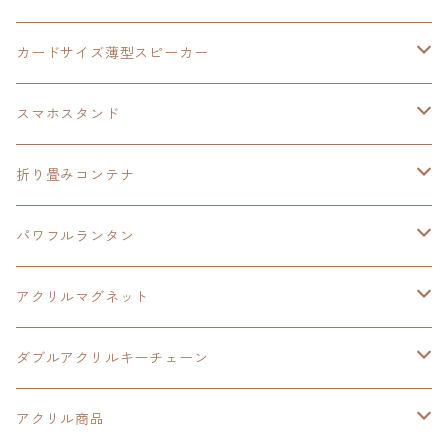
創の軌跡
黎の軌跡Ⅱ
オーロラ
カードサイズ薄型スピーカー
HOT-SHOT
イースⅨ
イースⅧ
黎の軌跡
スマホスタンド
閃の軌跡Ⅳ
軌跡シリーズ20周年記念
40周年記念
ワイヤレス充電スマホスタンド
折り畳みコンテナ
黎の軌跡
黎の軌跡Ⅱ
黎の軌跡Ⅱ
パワフルランタン
碧の軌跡：改
イースⅧ
創の軌跡
アクリルマグネット
閃の軌跡Ⅲ
イースⅩ
創の軌跡
ダブルアクリルキーチェーン
創の軌跡
界の軌跡
創の軌跡
アクリル商品