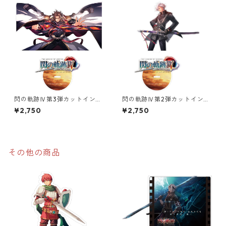
閃の軌跡Ⅳ第3弾カットインイ
閃の軌跡Ⅳ第2弾カットインイ
ラストオーロラアクリルスタ
ラストオーロラアクリルスタ
¥2,750
¥2,750
ンド
ンド
その他の商品