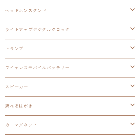
ヘッドホンスタンド
モバイルバッテリー
碧の軌跡：改
閃の軌跡Ⅲ
イースⅨ
サンリオ
ヘッドホンスタンド
ワイヤレスモバイルバッテリー
アクリルヘッドホンスタンド
創の軌跡
ソーラーパネル
零の軌跡：改
ワンピース
閃の軌跡Ⅳ
ライトアップデジタルクロック
置くだけスピーカー
ワイヤレスモバイルバッテリー
ケーブルステージ
40周年記念
LEDライト付き
碧の軌跡：改
今日から俺は！！
イースⅨ
閃の軌跡Ⅳ
トランプ
飾れるはがき
置くだけスピーカー
イラストフレームクロック
黎の軌跡
閃の軌跡Ⅳ
創の軌跡
ゴジラ
零の軌跡：改
イースⅨ
日本ファルコム
ワイヤレスモバイルバッテリー
除菌ケース
マグカップ
3in1充電ケーブル
黎の軌跡Ⅱ
イースⅨ
黎の軌跡
手塚治虫
碧の軌跡：改
零の軌跡：改
イースⅨ
スピーカー
オーロラアクリルスタンド
オーロラアクリル
カードサイズスピーカー
イースⅩ
黎の軌跡Ⅱ
ウルトラマン
創の軌跡
碧の軌跡：改
閃の軌跡
置くだけスピーカー
飾れるはがき
折り畳みコンテナ
碧の軌跡：改
東亰ザナドゥeX+
空の軌跡1st
タツノコプロ
黎の軌跡
創の軌跡
閃の軌跡Ⅳ
バイブレーションスピーカー
閃の軌跡Ⅳ
カーマグネット
アクリルマグネット