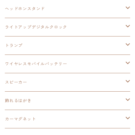
ヘッドホンスタンド
モバイルバッテリー
碧の軌跡：改
閃の軌跡Ⅲ
イースⅨ
サンリオ
ヘッドホンスタンド
ワイヤレスモバイルバッテリー
アクリルヘッドホンスタンド
創の軌跡
ソーラーパネル
零の軌跡：改
ワンピース
閃の軌跡Ⅳ
ライトアップデジタルクロック
置くだけスピーカー
ワイヤレスモバイルバッテリー
ケーブルステージ
40周年記念
LEDライト付き
碧の軌跡：改
今日から俺は！！
イースⅨ
閃の軌跡Ⅳ
トランプ
飾れるはがき
置くだけスピーカー
イラストフレームクロック
黎の軌跡
閃の軌跡Ⅳ
創の軌跡
ゴジラ
零の軌跡：改
イースⅨ
日本ファルコム
ワイヤレスモバイルバッテリー
除菌ケース
マグカップ
3in1充電ケーブル
黎の軌跡Ⅱ
イースⅨ
黎の軌跡
手塚治虫
碧の軌跡：改
零の軌跡：改
イースⅨ
スピーカー
オーロラアクリルスタンド
オーロラアクリル
カードサイズスピーカー
イースⅩ
黎の軌跡Ⅱ
ウルトラマン
創の軌跡
碧の軌跡：改
閃の軌跡
置くだけスピーカー
飾れるはがき
折り畳みコンテナ
碧の軌跡：改
東亰ザナドゥeX+
空の軌跡1st
タツノコプロ
黎の軌跡
創の軌跡
閃の軌跡Ⅳ
バイブレーションスピーカー
閃の軌跡Ⅳ
カーマグネット
アクリルマグネット
創の軌跡