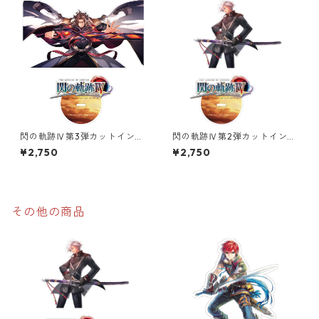
閃の軌跡Ⅳ第3弾カットインイ
閃の軌跡Ⅳ第2弾カットインイ
ラストオーロラアクリルスタ
ラストオーロラアクリルスタ
¥2,750
¥2,750
ンド
ンド
その他の商品