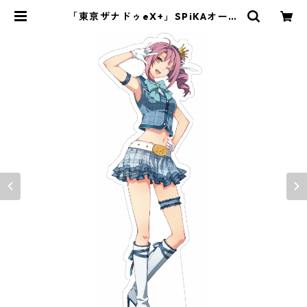
「東亰ザナドゥeX+」SPiKAオーロ
ラアクリルスタンド | ｉｏ・琳派