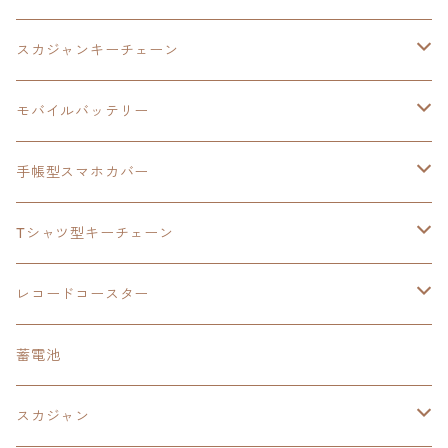
モバイルバッテリー
スカジャン
東亰ザナドゥ
モバイルバッテリー
スカジャンキーチェーン
手帳型スマホカバー
シャツ
閃の軌跡Ⅲ
手帳型スマホカバー
ウルトラマンシリーズ
モバイルバッテリー
3in1充電ケーブル
モバイルバッテリー
閃の軌跡Ⅳ
日本ファルコム
ウルトラマン
手帳型スマホカバー
手帳型スマホカバー
手帳型スマホカバー
閃の軌跡Ⅲ
軌跡シリーズ
鷹の爪
鷹の爪団
Tシャツ型キーチェーン
スカジャンキーチェーン
モバイルバッテリー
軌跡シリーズ
トランプ
閃の軌跡Ⅱ
イースⅧ
イースⅧ
日本ファルコム
レコードコースター
Tシャツキーチェーン
レコードコースター
イース
カーマグネット
トランプ
閃の軌跡Ⅲ
イースⅨ
東亰ザナドゥ
閃の軌跡Ⅲ
日本ファルコム
蓄電池
ケーブルステージ
オリジナルトランプ
手帳型スマホカバー
閃の軌跡
零の軌跡：改
阪神タイガース
閃の軌跡Ⅳ
スカジャン