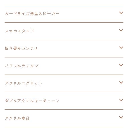
創の軌跡
黎の軌跡Ⅱ
オーロラ
カードサイズ薄型スピーカー
HOT-SHOT
イースⅨ
イースⅧ
黎の軌跡
スマホスタンド
閃の軌跡Ⅳ
軌跡シリーズ20周年記念
40周年記念
ワイヤレス充電スマホスタンド
折り畳みコンテナ
黎の軌跡
黎の軌跡Ⅱ
黎の軌跡Ⅱ
パワフルランタン
碧の軌跡：改
イースⅧ
創の軌跡
アクリルマグネット
閃の軌跡Ⅲ
イースⅩ
創の軌跡
ダブルアクリルキーチェーン
創の軌跡
界の軌跡
創の軌跡
アクリル商品