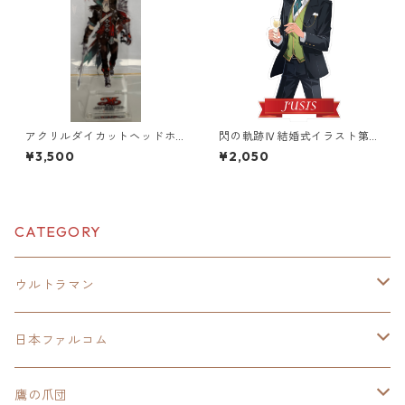
アクリルダイカットヘッドホ
閃の軌跡Ⅳ結婚式イラスト第1
ンスタンド（イースⅨ 赤の
0弾オーロラアクリルスタンド
¥3,500
¥2,050
王）
CATEGORY
ウルトラマン
モバイルバッテリー
日本ファルコム
スカジャンキーチェーン
イースⅧ
鷹の爪団