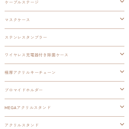
極厚アクリルキーチェーン
軌跡シリーズ15周年
イースvs空の軌跡
界の軌跡
ドラえもん
黎の軌跡Ⅱ
零の軌跡：改
イースⅨ
軌跡シリーズ
ケーブルステージ
ダブルアクリルキーチェーン
黎の軌跡
オーロラアクリルスタンド
創の軌跡
軌跡シリーズ20周年
界の軌跡
碧の軌跡：改
創の軌跡
閃の軌跡Ⅲ
マスクケース
黎の軌跡Ⅱ
界の軌跡
創の軌跡
創の軌跡
創の軌跡
ステンレスタンブラー
アクリルマグネット
空の軌跡1st
40周年記念
ワイヤレス充電器付き除菌ケース
ヘッドホンスタンド
イース
創の軌跡
極厚アクリルキーチェーン
亰都ザナドゥ
イース
日本ファルコム40周年記念イラスト
ブロマイドホルダー
王冠クリップ
黎の軌跡
40周年記念
MEGAアクリルスタンド
イースⅧ
黎の軌跡
黎の軌跡
アクリルスタンド