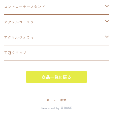
LEDアクリルカード
コントローラースタンド
界の軌跡
アクリルジオラマ
イースⅨ
アクリルコースター
閃の軌跡Ⅳ
イースⅧ
アクリルジオラマ
碧の軌跡:改
閃の軌跡Ⅱ
閃の軌跡Ⅲ
王冠クリップ
零の軌跡:改
閃の軌跡Ⅲ
黎の軌跡
商品一覧に戻る
創の軌跡
黎の軌跡Ⅱ
創の軌跡
黎の軌跡
イースⅧ
© ｉｏ・琳派
Powered by