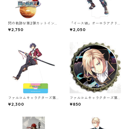
閃の軌跡Ⅳ第2弾カットインイ
「イースⅧ」オーロラアクリ
ラストオーロラアクリルスタ
ルスタンド
¥2,750
¥2,050
ンド
ファルコムキャラクターズ第
ファルコムキャラクターズ第4
１０弾オーロラアクリルスタ
弾王冠クリップ
¥2,300
¥850
ンド