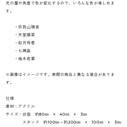
光の量や角度で色が変化するので、いろんな色が楽しめま
す。
・玖我山璃音
・天堂陽菜
・如月怜香
・七瀬晶
・柚木若葉
※画像はイメージです。実際の商品と異なる場合がありま
す。
仕様
素材：アクリル
サイズ：台座 約80㎜ × 40㎜ × 3㎜
スタンド 約100㎜～約200㎜ × 100㎜ × 3㎜