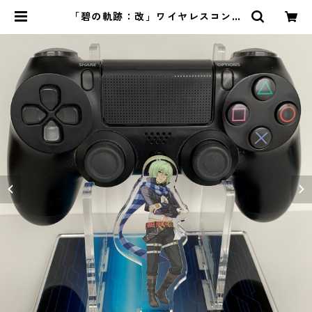
「碧の軌跡：改」ワイヤレスコント
ローラー用アクリルスタンド（ワジ
＆ノエル） | ｉｏ・琳派