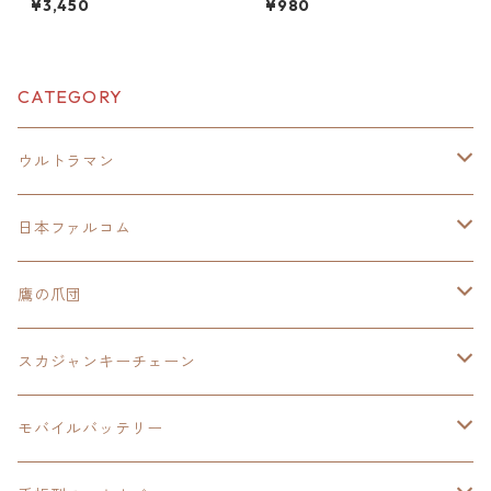
¥3,450
¥980
CATEGORY
ウルトラマン
モバイルバッテリー
日本ファルコム
スカジャンキーチェーン
イースⅧ
鷹の爪団
モバイルバッテリー
スカジャン
東亰ザナドゥ
モバイルバッテリー
スカジャンキーチェーン
手帳型スマホカバー
シャツ
閃の軌跡Ⅲ
手帳型スマホカバー
ウルトラマンシリーズ
モバイルバッテリー
3in1充電ケーブル
モバイルバッテリー