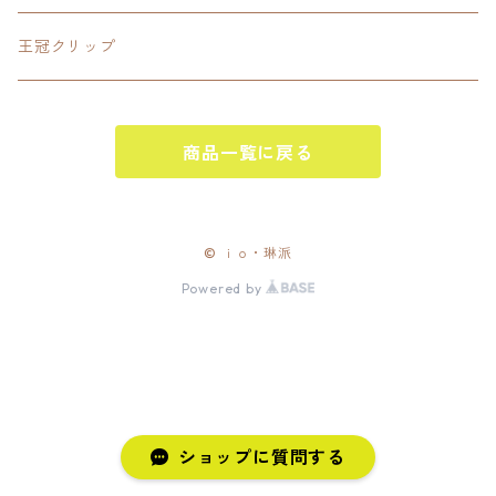
碧の軌跡:改
閃の軌跡Ⅱ
閃の軌跡Ⅲ
王冠クリップ
零の軌跡:改
閃の軌跡Ⅲ
黎の軌跡
商品一覧に戻る
創の軌跡
黎の軌跡Ⅱ
創の軌跡
黎の軌跡
イースⅧ
© ｉｏ・琳派
Powered by
ショップに質問する