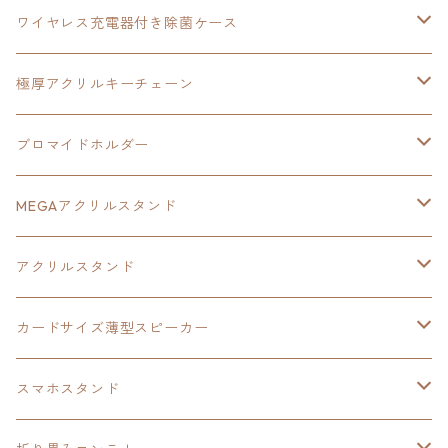
アクリルマグネット
空の軌跡1st
40周年記念
ワイヤレス充電器付き除菌ケース
ヘッドホンスタンド
イース
創の軌跡
極厚アクリルキーチェーン
亰都ザナドゥ
イース
日本ファルコム40周年記念イラスト
ブロマイドホルダー
王冠クリップ
黎の軌跡
40周年記念
MEGAアクリルスタンド
イースⅧ
黎の軌跡
黎の軌跡
アクリルスタンド
創の軌跡
黎の軌跡Ⅱ
オーロラ
カードサイズ薄型スピーカー
HOT-SHOT
イースⅨ
イースⅧ
黎の軌跡
スマホスタンド