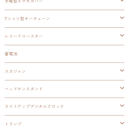
閃の軌跡Ⅳ
日本ファルコム
ウルトラマン
手帳型スマホカバー
手帳型スマホカバー
手帳型スマホカバー
閃の軌跡Ⅲ
軌跡シリーズ
鷹の爪
鷹の爪団
Tシャツ型キーチェーン
スカジャンキーチェーン
モバイルバッテリー
軌跡シリーズ
トランプ
閃の軌跡Ⅱ
イースⅧ
イースⅧ
日本ファルコム
レコードコースター
Tシャツキーチェーン
レコードコースター
イース
カーマグネット
トランプ
閃の軌跡Ⅲ
イースⅨ
東亰ザナドゥ
閃の軌跡Ⅲ
日本ファルコム
蓄電池
ケーブルステージ
オリジナルトランプ
手帳型スマホカバー
閃の軌跡
零の軌跡：改
阪神タイガース
閃の軌跡Ⅳ
スカジャン
ヘッドホンスタンド
モバイルバッテリー
碧の軌跡：改
閃の軌跡Ⅲ
イースⅨ
サンリオ
ヘッドホンスタンド
ワイヤレスモバイルバッテリー
アクリルヘッドホンスタンド
創の軌跡
ソーラーパネル
零の軌跡：改
ワンピース
閃の軌跡Ⅳ
ライトアップデジタルクロック
置くだけスピーカー
ワイヤレスモバイルバッテリー
ケーブルステージ
40周年記念
LEDライト付き
碧の軌跡：改
今日から俺は！！
イースⅨ
閃の軌跡Ⅳ
トランプ