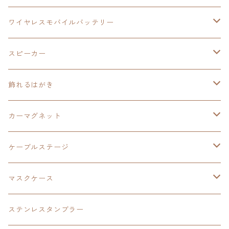
飾れるはがき
置くだけスピーカー
イラストフレームクロック
黎の軌跡
閃の軌跡Ⅳ
創の軌跡
ゴジラ
零の軌跡：改
イースⅨ
日本ファルコム
ワイヤレスモバイルバッテリー
除菌ケース
マグカップ
3in1充電ケーブル
黎の軌跡Ⅱ
イースⅨ
黎の軌跡
手塚治虫
碧の軌跡：改
零の軌跡：改
イースⅨ
スピーカー
オーロラアクリルスタンド
オーロラアクリル
カードサイズスピーカー
イースⅩ
黎の軌跡Ⅱ
ウルトラマン
創の軌跡
碧の軌跡：改
閃の軌跡
置くだけスピーカー
飾れるはがき
折り畳みコンテナ
碧の軌跡：改
東亰ザナドゥeX+
空の軌跡1st
タツノコプロ
黎の軌跡
創の軌跡
閃の軌跡Ⅳ
バイブレーションスピーカー
閃の軌跡Ⅳ
カーマグネット
アクリルマグネット
創の軌跡
極厚アクリルキーチェーン
軌跡シリーズ15周年
イースvs空の軌跡
界の軌跡
ドラえもん
黎の軌跡Ⅱ
零の軌跡：改
イースⅨ
軌跡シリーズ
ケーブルステージ
ダブルアクリルキーチェーン
黎の軌跡
オーロラアクリルスタンド
創の軌跡
軌跡シリーズ20周年
界の軌跡
碧の軌跡：改
創の軌跡
閃の軌跡Ⅲ
マスクケース
黎の軌跡Ⅱ
界の軌跡
創の軌跡
創の軌跡
創の軌跡
ステンレスタンブラー