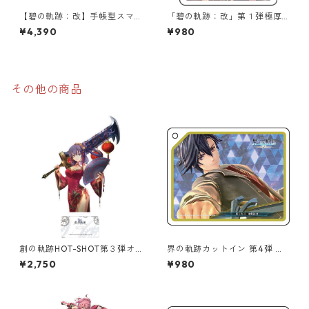
【碧の軌跡：改】手帳型スマ
「碧の軌跡：改」第１弾極厚
ホカバー（春風）
アクリルキーチェーン
¥4,390
¥980
その他の商品
創の軌跡HOT-SHOT第３弾オ
界の軌跡カットイン 第4弾 極
ーロラアクリルスタンド(リー
厚アクリルキーチェーン
¥2,750
¥980
シャ）