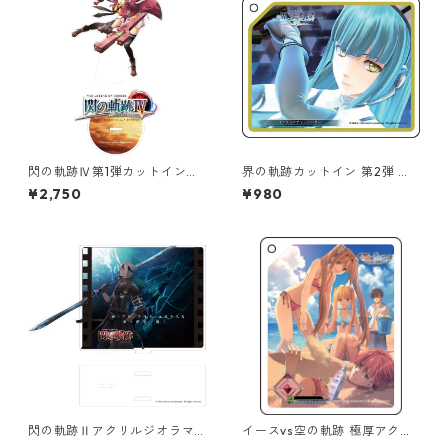
閃の軌跡Ⅳ第1弾カットインイ
界の軌跡カットイン 第2弾 極
ラストオーロラアクリルスタ
厚アクリルキーチェーン
¥2,750
¥980
ンド
閃の軌跡Ⅱアクリルジオラマ
イースvs空の軌跡 極厚アクリ
（CallMyName蒼）
ルキーチェーン