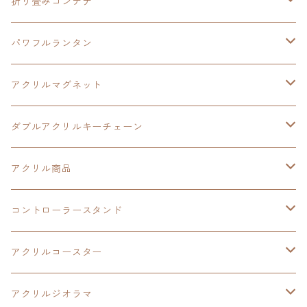
閃の軌跡Ⅳ
軌跡シリーズ20周年記念
40周年記念
ワイヤレス充電スマホスタンド
折り畳みコンテナ
黎の軌跡
黎の軌跡Ⅱ
黎の軌跡Ⅱ
パワフルランタン
碧の軌跡：改
イースⅧ
創の軌跡
アクリルマグネット
閃の軌跡Ⅲ
イースⅩ
創の軌跡
ダブルアクリルキーチェーン
創の軌跡
界の軌跡
創の軌跡
アクリル商品
LEDアクリルカード
コントローラースタンド
界の軌跡
アクリルジオラマ
イースⅨ
アクリルコースター
閃の軌跡Ⅳ
イースⅧ
アクリルジオラマ