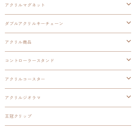
碧の軌跡：改
イースⅧ
創の軌跡
アクリルマグネット
閃の軌跡Ⅲ
イースⅩ
創の軌跡
ダブルアクリルキーチェーン
創の軌跡
界の軌跡
創の軌跡
アクリル商品
LEDアクリルカード
コントローラースタンド
界の軌跡
アクリルジオラマ
イースⅨ
アクリルコースター
閃の軌跡Ⅳ
イースⅧ
アクリルジオラマ
碧の軌跡:改
閃の軌跡Ⅱ
閃の軌跡Ⅲ
王冠クリップ
零の軌跡:改
閃の軌跡Ⅲ
黎の軌跡