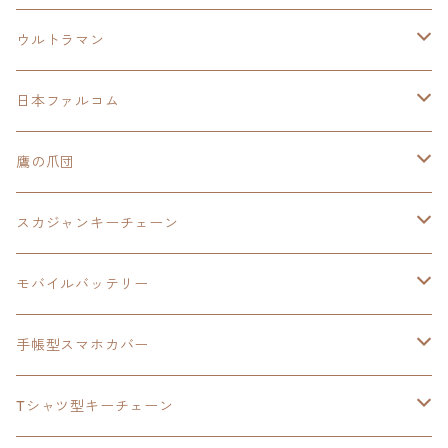
ウルトラマン
モバイルバッテリー
日本ファルコム
スカジャンキーチェーン
イースⅧ
鷹の爪団
モバイルバッテリー
スカジャン
東亰ザナドゥ
モバイルバッテリー
スカジャンキーチェーン
手帳型スマホカバー
シャツ
閃の軌跡Ⅲ
手帳型スマホカバー
ウルトラマンシリーズ
モバイルバッテリー
3in1充電ケーブル
モバイルバッテリー
閃の軌跡Ⅳ
日本ファルコム
ウルトラマン
手帳型スマホカバー
手帳型スマホカバー
手帳型スマホカバー
閃の軌跡Ⅲ
軌跡シリーズ
鷹の爪
鷹の爪団
Tシャツ型キーチェーン