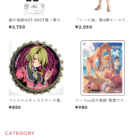
創の軌跡HOT-SHOT第１弾オ
「イースⅧ」第4弾オーロラア
ーロラアクリルスタンド
クリルスタンド
¥2,750
¥2,050
ファルコムキャラクターズ第6
イースvs空の軌跡 極厚アクリ
弾王冠クリップ
ルキーチェーン
¥850
¥980
CATEGORY