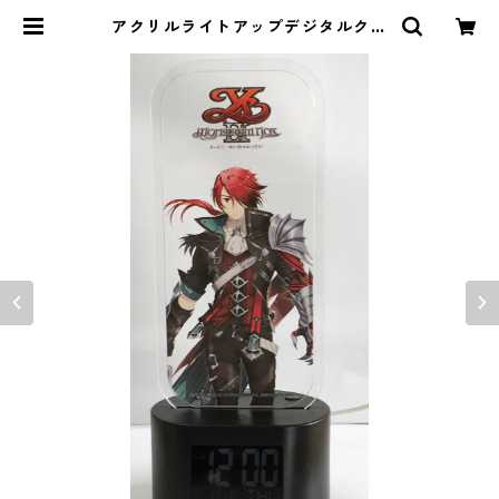
アクリルライトアップデジタルクロ
ック（イースⅨ） | ｉｏ・琳派