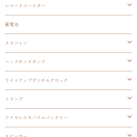
スカジャンキーチェーン
モバイルバッテリー
軌跡シリーズ
トランプ
閃の軌跡Ⅱ
イースⅧ
イースⅧ
日本ファルコム
レコードコースター
Tシャツキーチェーン
レコードコースター
イース
カーマグネット
トランプ
閃の軌跡Ⅲ
イースⅨ
東亰ザナドゥ
閃の軌跡Ⅲ
日本ファルコム
蓄電池
ケーブルステージ
オリジナルトランプ
手帳型スマホカバー
閃の軌跡
零の軌跡：改
阪神タイガース
閃の軌跡Ⅳ
スカジャン
ヘッドホンスタンド
モバイルバッテリー
碧の軌跡：改
閃の軌跡Ⅲ
イースⅨ
サンリオ
ヘッドホンスタンド
ワイヤレスモバイルバッテリー
アクリルヘッドホンスタンド
創の軌跡
ソーラーパネル
零の軌跡：改
ワンピース
閃の軌跡Ⅳ
ライトアップデジタルクロック
置くだけスピーカー
ワイヤレスモバイルバッテリー
ケーブルステージ
40周年記念
LEDライト付き
碧の軌跡：改
今日から俺は！！
イースⅨ
閃の軌跡Ⅳ
トランプ
飾れるはがき
置くだけスピーカー
イラストフレームクロック
黎の軌跡
閃の軌跡Ⅳ
創の軌跡
ゴジラ
零の軌跡：改
イースⅨ
日本ファルコム
ワイヤレスモバイルバッテリー
除菌ケース
マグカップ
3in1充電ケーブル
黎の軌跡Ⅱ
イースⅨ
黎の軌跡
手塚治虫
碧の軌跡：改
零の軌跡：改
イースⅨ
スピーカー