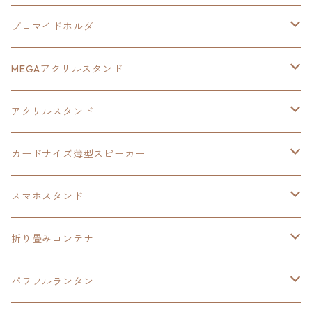
亰都ザナドゥ
イース
日本ファルコム40周年記念イラスト
ブロマイドホルダー
王冠クリップ
黎の軌跡
40周年記念
MEGAアクリルスタンド
イースⅧ
黎の軌跡
黎の軌跡
アクリルスタンド
創の軌跡
黎の軌跡Ⅱ
オーロラ
カードサイズ薄型スピーカー
HOT-SHOT
イースⅨ
イースⅧ
黎の軌跡
スマホスタンド
閃の軌跡Ⅳ
軌跡シリーズ20周年記念
40周年記念
ワイヤレス充電スマホスタンド
折り畳みコンテナ
黎の軌跡
黎の軌跡Ⅱ
黎の軌跡Ⅱ
パワフルランタン