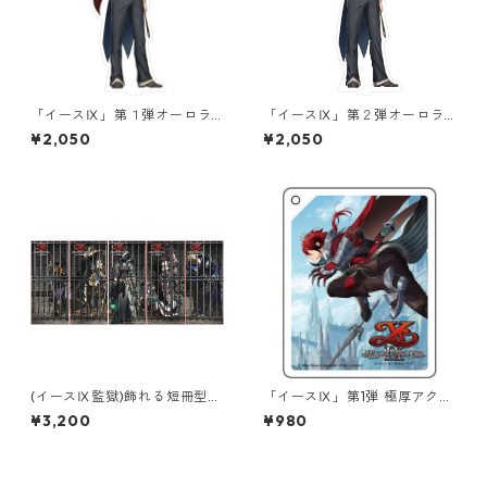
「イースⅨ」第１弾オーロラ
「イースⅨ」第２弾オーロラ
アクリルスタンド
アクリルスタンド
¥2,050
¥2,050
(イースⅨ監獄)飾れる短冊型は
「イースⅨ」第1弾 極厚アクリ
がき『セット販売』
ルキーチェーン
¥3,200
¥980