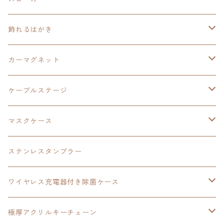
オーロラアクリルスタンド
オーロラアクリル
カードサイズスピーカー
イースⅩ
黎の軌跡Ⅱ
ウルトラマン
創の軌跡
碧の軌跡：改
閃の軌跡
置くだけスピーカー
飾れるはがき
折り畳みコンテナ
碧の軌跡：改
東亰ザナドゥeX+
空の軌跡1st
タツノコプロ
黎の軌跡
創の軌跡
閃の軌跡Ⅳ
バイブレーションスピーカー
閃の軌跡Ⅳ
カーマグネット
アクリルマグネット
創の軌跡
極厚アクリルキーチェーン
軌跡シリーズ15周年
イースvs空の軌跡
界の軌跡
ドラえもん
黎の軌跡Ⅱ
零の軌跡：改
イースⅨ
軌跡シリーズ
ケーブルステージ
ダブルアクリルキーチェーン
黎の軌跡
オーロラアクリルスタンド
創の軌跡
軌跡シリーズ20周年
界の軌跡
碧の軌跡：改
創の軌跡
閃の軌跡Ⅲ
マスクケース
黎の軌跡Ⅱ
界の軌跡
創の軌跡
創の軌跡
創の軌跡
ステンレスタンブラー
アクリルマグネット
空の軌跡1st
40周年記念
ワイヤレス充電器付き除菌ケース
ヘッドホンスタンド
イース
創の軌跡
極厚アクリルキーチェーン