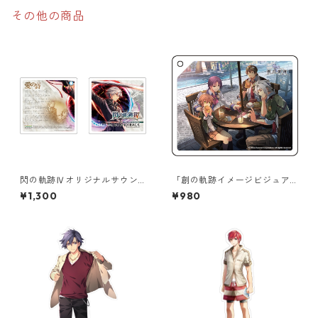
その他の商品
閃の軌跡Ⅳオリジナルサウン
「創の軌跡イメージビジュア
ドトラックジャケットアクリ
ル」極厚アクリルキーチェー
¥1,300
¥980
ルコースター
ン