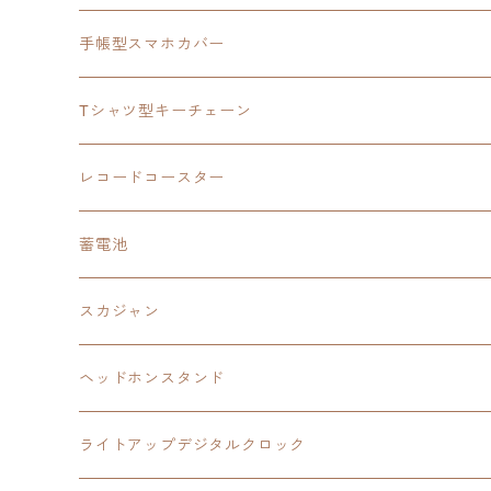
3in1充電ケーブル
モバイルバッテリー
閃の軌跡Ⅳ
日本ファルコム
ウルトラマン
手帳型スマホカバー
手帳型スマホカバー
手帳型スマホカバー
閃の軌跡Ⅲ
軌跡シリーズ
鷹の爪
鷹の爪団
Tシャツ型キーチェーン
スカジャンキーチェーン
モバイルバッテリー
軌跡シリーズ
トランプ
閃の軌跡Ⅱ
イースⅧ
イースⅧ
日本ファルコム
レコードコースター
Tシャツキーチェーン
レコードコースター
イース
カーマグネット
トランプ
閃の軌跡Ⅲ
イースⅨ
東亰ザナドゥ
閃の軌跡Ⅲ
日本ファルコム
蓄電池
ケーブルステージ
オリジナルトランプ
手帳型スマホカバー
閃の軌跡
零の軌跡：改
阪神タイガース
閃の軌跡Ⅳ
スカジャン
ヘッドホンスタンド
モバイルバッテリー
碧の軌跡：改
閃の軌跡Ⅲ
イースⅨ
サンリオ
ヘッドホンスタンド
ワイヤレスモバイルバッテリー
アクリルヘッドホンスタンド
創の軌跡
ソーラーパネル
零の軌跡：改
ワンピース
閃の軌跡Ⅳ
ライトアップデジタルクロック
置くだけスピーカー