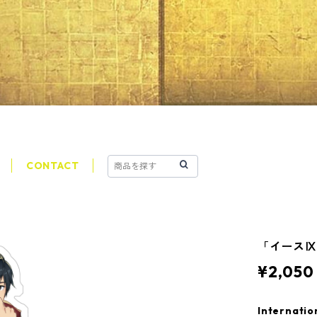
CONTACT
「イース
¥2,050
Internatio