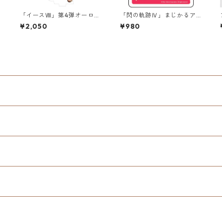
弾
「イースⅧ」第4弾オーロラ
「閃の軌跡Ⅳ」まじかるア
アクリルスタンド
リサR第2弾 極厚アクリルキ
¥2,050
¥980
ーチェーン