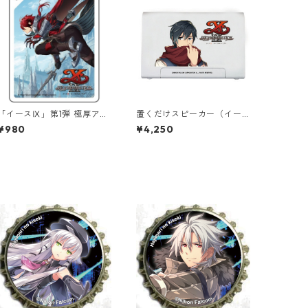
「イースⅨ」第1弾 極厚アク
置くだけスピーカー（イー
リルキーチェーン
スⅨ）
¥980
¥4,250