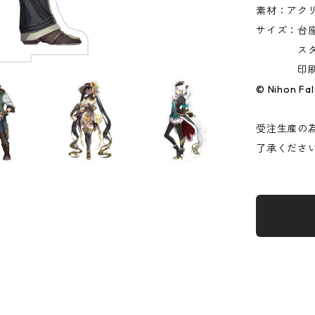
素材：アク
サイズ：台座
スタンド 
印刷：U
© Nihon Fal
受注生産の
了承くださ