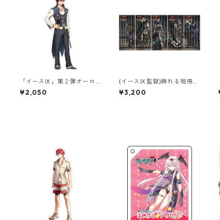
「イースⅨ」第２弾オーロ
(イースⅨ監獄)飾れる短冊型
ラアクリルスタンド
はがき『セット販売』
¥2,050
¥3,200