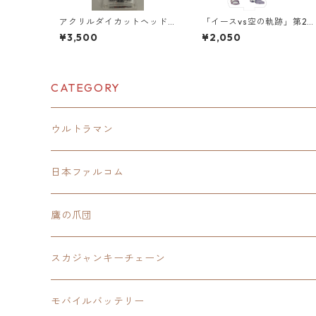
アクリルダイカットヘッド
「イースvs空の軌跡」第2
ホンスタンド（イースⅨ 赤
オーロラアクリルスタンド
¥3,500
¥2,050
の王）
CATEGORY
ウルトラマン
モバイルバッテリー
日本ファルコム
スカジャンキーチェーン
イースⅧ
鷹の爪団
モバイルバッテリー
スカジャン
東亰ザナドゥ
モバイルバッテリー
スカジャンキーチェーン
手帳型スマホカバー
シャツ
閃の軌跡Ⅲ
手帳型スマホカバー
ウルトラマンシリーズ
モバイルバッテリー