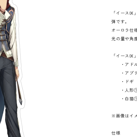
「イースⅨ
弾です。
オーロラ仕
光の量や角
「イースⅨ
・アドル
・アプリ
・ドギ
・人形
・白猫
※画像はイ
仕様