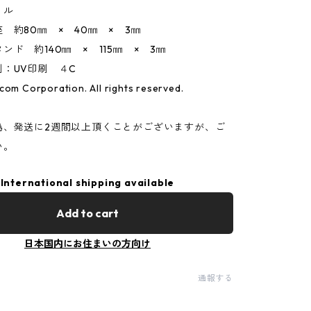
リル
 約80㎜ × 40㎜ × 3㎜
約140㎜ × 115㎜ × 3㎜
V印刷 ４C
com Corporation. All rights reserved.
為、発送に2週間以上頂くことがございますが、ご
い。
International shipping available
Add to cart
日本国内にお住まいの方向け
通報する